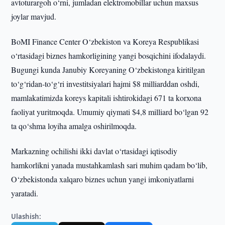
avtoturargoh o‘rni, jumladan elektromobillar uchun maxsus
joylar mavjud.
BoMI Finance Center O‘zbekiston va Koreya Respublikasi
o‘rtasidagi biznes hamkorligining yangi bosqichini ifodalaydi.
Bugungi kunda Janubiy Koreyaning O‘zbekistonga kiritilgan
to‘g‘ridan-to‘g‘ri investitsiyalari hajmi $8 milliarddan oshdi,
mamlakatimizda koreys kapitali ishtirokidagi 671 ta korxona
faoliyat yuritmoqda. Umumiy qiymati $4,8 milliard bo‘lgan 92
ta qo‘shma loyiha amalga oshirilmoqda.
Markazning ochilishi ikki davlat o‘rtasidagi iqtisodiy
hamkorlikni yanada mustahkamlash sari muhim qadam bo‘lib,
O‘zbekistonda xalqaro biznes uchun yangi imkoniyatlarni
yaratadi.
Ulashish: