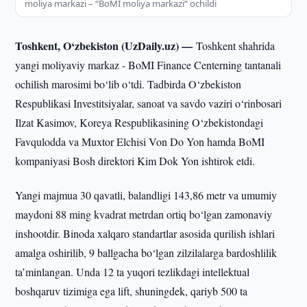
moliya markazi – “BoMI moliya markazi” ochildi
Toshkent, O‘zbekiston (UzDaily.uz) —
Toshkent shahrida
yangi moliyaviy markaz - BoMI Finance Centerning tantanali
ochilish marosimi bo‘lib o‘tdi. Tadbirda O‘zbekiston
Respublikasi Investitsiyalar, sanoat va savdo vaziri o‘rinbosari
Ilzat Kasimov, Koreya Respublikasining O‘zbekistondagi
Favqulodda va Muxtor Elchisi Von Do Yon hamda BoMI
kompaniyasi Bosh direktori Kim Dok Yon ishtirok etdi.
Yangi majmua 30 qavatli, balandligi 143,86 metr va umumiy
maydoni 88 ming kvadrat metrdan ortiq bo‘lgan zamonaviy
inshootdir. Binoda xalqaro standartlar asosida qurilish ishlari
amalga oshirilib, 9 ballgacha bo‘lgan zilzilalarga bardoshlilik
ta’minlangan. Unda 12 ta yuqori tezlikdagi intellektual
boshqaruv tizimiga ega lift, shuningdek, qariyb 500 ta