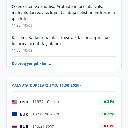
Oʻzbekiston va Saudiya Arabistoni farmatsevtika
mahsulotlari xavfsizligini tartibga solishni muhokama
qilishdi
11:25 · 10/08
Karimov Kadastr palatasi raisi vazifasini vaqtincha
bajaruvchi etib tayinlandi
11:20 · 10/08
Ko'proq yangiliklar →
VALYUTA KURSLARI (MB, 10.08.2026)
USD
11952,10 so'm
↑ 0.31%
EUR
13779,58 so'm
↑ 0.22%
RUB
145,21 so'm
↓ 0.67%