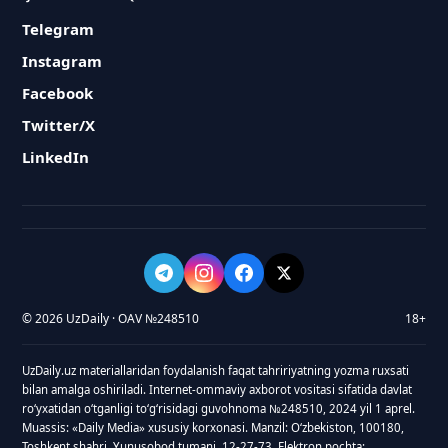
Telegram
Instagram
Facebook
Twitter/X
LinkedIn
© 2026 UzDaily · OAV №248510
18+
UzDaily.uz materiallaridan foydalanish faqat tahririyatning yozma ruxsati
bilan amalga oshiriladi. Internet-ommaviy axborot vositasi sifatida davlat
roʻyxatidan oʻtganligi toʻgʻrisidagi guvohnoma №248510, 2024 yil 1 aprel.
Muassis: «Daily Media» xususiy korxonasi. Manzil: Oʻzbekiston, 100180,
Toshkent shahri, Yunusobod tumani, 12-27-73. Elektron pochta: