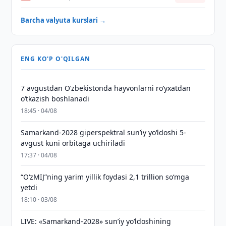
Barcha valyuta kurslari →
ENG KO'P O'QILGAN
7 avgustdan O‘zbekistonda hayvonlarni ro‘yxatdan
o‘tkazish boshlanadi
18:45 · 04/08
Samarkand-2028 giperspektral sun’iy yo‘ldoshi 5-
avgust kuni orbitaga uchiriladi
17:37 · 04/08
“O‘zMIJ”ning yarim yillik foydasi 2,1 trillion so‘mga
yetdi
18:10 · 03/08
LIVE: «Samarkand-2028» sun’iy yo‘ldoshining