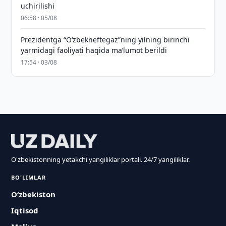
uchirilishi
06:58 · 05/08
Prezidentga “Oʻzbekneftegaz”ning yilning birinchi
yarmidagi faoliyati haqida maʼlumot berildi
17:54 · 03/08
O'zbekistonning yetakchi yangiliklar portali. 24/7 yangiliklar.
BO'LIMLAR
O‘zbekiston
Iqtisod