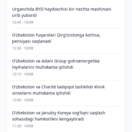
Urganchda BYD haydovchisi bir nechta mashinani
urib yubordi
12:45 · 10/08
O‘zbekiston fuqarolari Qirg‘izistonga ko‘chsa,
pensiyasi saqlanadi
12:30 · 10/08
Oʻzbekiston va Adani Group gidroenergetika
loyihalarini muhokama qilishdi
12:15 · 10/08
Oʻzbekiston va Charité tadqiqot tashkiloti klinik
sinovlarni muhokama qilishdi
12:00 · 10/08
Oʻzbekiston va Janubiy Koreya sogʻliqni saqlash
sohasidagi hamkorlikni kengaytiradi
11:30 · 10/08