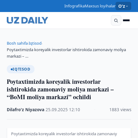
Infografika
Maxsus loyihalar
O'z
Bosh sahifa
Iqtisod
›
›
Poytaxtimizda koreyalik investorlar ishtirokida zamonaviy moliya
markazi – …
IQTISOD
Poytaxtimizda koreyalik investorlar
ishtirokida zamonaviy moliya markazi –
“BoMI moliya markazi” ochildi
Dilafro'z Niyazova
·
25.09.2025
·
12:10
·
1883 views
Poytaxtimizda koreyalik investorlar ishtirokida zamonaviy