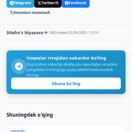
Telegram
Twitter/X
Facebook
Havolani nusxalash
Dilafro'z Niyazova
·
👁 1883 views
·
25.09.2025 · 12:10
Voqealar rivojidan xabardor bo‘ling
Eng muhim xabarlar, eksklyuziv reportajlar va tezkor
yangiliklarni o‘zingizga qulay platformada kuzatib
boring.
Obuna bo'ling
Shuningdek o'qing
IQTISOD