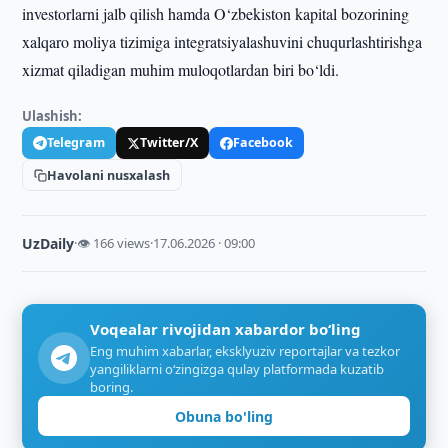
investorlarni jalb qilish hamda O‘zbekiston kapital bozorining
xalqaro moliya tizimiga integratsiyalashuvini chuqurlashtirishga
xizmat qiladigan muhim muloqotlardan biri bo‘ldi.
Ulashish:
Telegram
Twitter/X
Facebook
Havolani nusxalash
UzDaily
·
👁 166 views
·
17.06.2026 · 09:00
Voqealar rivojidan xabardor bo‘ling
Eng muhim xabarlar, eksklyuziv reportajlar va tezkor
yangiliklarni o‘zingizga qulay platformada kuzatib
boring.
Obuna bo'ling