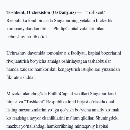
Toshkent, O’zbekiston (UzDaily.uz) —
"Toshkent"
Respublika fond birjasida Singapurning yetakchi brokerlik
kompaniyalaridan biri — PhillipCapital vakillari bilan
uchrashuv bo‘lib o‘tdi.
Uchrashuv davomida tomonlar o‘z faoliyati, kapital bozorlarini
rivojlantirish bo‘yicha amalga oshirilayotgan tashabbuslar
hamda xalqaro hamkorlikni kengaytirish istiqbollari yuzasidan
fikr almashdilar.
Muzokaralar chog‘ida PhillipCapital vakillari Singapur fond
birjasi va "Toshkent" Respublika fond birjasi o‘rtasida dual
listing mexanizmlarini yo‘lga qo‘yish bo‘yicha amaliy ko‘mak
ko‘rsatishga tayyor ekanliklarini ma’lum qildilar. Shuningdek,
mazkur yo‘nalishdagi hamkorlikning mintaqaviy kapital