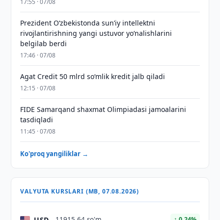
17:55 · 07/08
Prezident Oʻzbekistonda sunʼiy intellektni
rivojlantirishning yangi ustuvor yoʻnalishlarini
belgilab berdi
17:46 · 07/08
Agat Credit 50 mlrd so‘mlik kredit jalb qiladi
12:15 · 07/08
FIDE Samarqand shaxmat Olimpiadasi jamoalarini
tasdiqladi
11:45 · 07/08
Ko'proq yangiliklar →
VALYUTA KURSLARI (MB, 07.08.2026)
USD
11915,64 so'm
↑ 0.24%