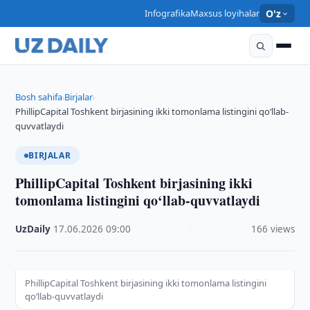
Infografika
Maxsus loyihalar
O'z
Bosh sahifa
Birjalar
›
›
PhillipCapital Toshkent birjasining ikki tomonlama listingini qo‘llab-
quvvatlaydi
BIRJALAR
PhillipCapital Toshkent birjasining ikki
tomonlama listingini qo‘llab-quvvatlaydi
UzDaily
·
17.06.2026
·
09:00
·
166 views
PhillipCapital Toshkent birjasining ikki tomonlama listingini
qo‘llab-quvvatlaydi