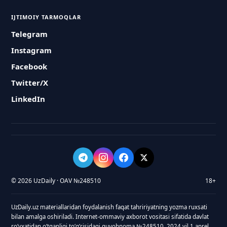
IJTIMOIY TARMOQLAR
Telegram
Instagram
Facebook
Twitter/X
LinkedIn
© 2026 UzDaily · OAV №248510
18+
UzDaily.uz materiallaridan foydalanish faqat tahririyatning yozma ruxsati
bilan amalga oshiriladi. Internet-ommaviy axborot vositasi sifatida davlat
roʻyxatidan oʻtganligi toʻgʻrisidagi guvohnoma №248510, 2024 yil 1 aprel.