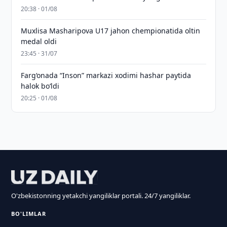
20:38 · 01/08
Muxlisa Masharipova U17 jahon chempionatida oltin
medal oldi
23:45 · 31/07
Farg‘onada “Inson” markazi xodimi hashar paytida
halok bo‘ldi
20:25 · 01/08
O'zbekistonning yetakchi yangiliklar portali. 24/7 yangiliklar.
BO'LIMLAR