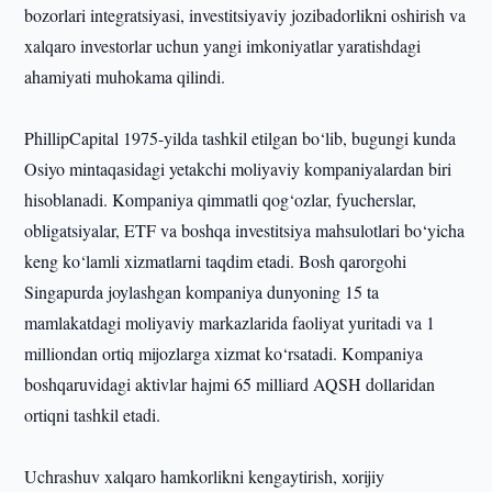
bozorlari integratsiyasi, investitsiyaviy jozibadorlikni oshirish va
xalqaro investorlar uchun yangi imkoniyatlar yaratishdagi
ahamiyati muhokama qilindi.
PhillipCapital 1975-yilda tashkil etilgan bo‘lib, bugungi kunda
Osiyo mintaqasidagi yetakchi moliyaviy kompaniyalardan biri
hisoblanadi. Kompaniya qimmatli qog‘ozlar, fyucherslar,
obligatsiyalar, ETF va boshqa investitsiya mahsulotlari bo‘yicha
keng ko‘lamli xizmatlarni taqdim etadi. Bosh qarorgohi
Singapurda joylashgan kompaniya dunyoning 15 ta
mamlakatdagi moliyaviy markazlarida faoliyat yuritadi va 1
milliondan ortiq mijozlarga xizmat ko‘rsatadi. Kompaniya
boshqaruvidagi aktivlar hajmi 65 milliard AQSH dollaridan
ortiqni tashkil etadi.
Uchrashuv xalqaro hamkorlikni kengaytirish, xorijiy