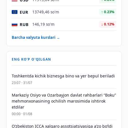
EUR
13749,46 so'm
↑ 0.23%
RUB
146,19 so'm
↓ 0.12%
Barcha valyuta kurslari →
ENG KO'P O'QILGAN
Toshkentda kichik biznesga bino va yer bepul beriladi
23:07 · 31/07
Markaziy Osiyo va Ozarbayjon davlat rahbarlari “Boku”
mehmonxonasining ochilish marosimida ishtirok
etdilar
00:00 · 01/08
O‘zbekiston ICCA xalqaro assotsiatsiyasiga aʼzo bo‘ldi