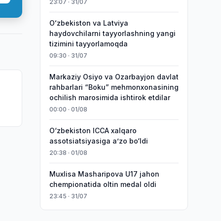
23:07 · 31/07
Oʻzbekiston va Latviya
haydovchilarni tayyorlashning yangi
tizimini tayyorlamoqda
09:30 · 31/07
Markaziy Osiyo va Ozarbayjon davlat
rahbarlari “Boku” mehmonxonasining
a
ochilish marosimida ishtirok etdilar
00:00 · 01/08
O‘zbekiston ICCA xalqaro
assotsiatsiyasiga aʼzo bo‘ldi
20:38 · 01/08
Muxlisa Masharipova U17 jahon
chempionatida oltin medal oldi
23:45 · 31/07