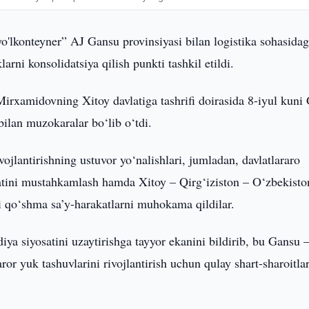
o'lkonteyner” AJ Gansu provinsiyasi bilan logistika sohasidag
ni konsolidatsiya qilish punkti tashkil etildi.
irxamidovning Xitoy davlatiga tashrifi doirasida 8-iyul kuni
ilan muzokaralar bo‘lib o‘tdi.
jlantirishning ustuvor yo‘nalishlari, jumladan, davlatlararo
hiyatini mustahkamlash hamda Xitoy – Qirg‘iziston – O‘zbekisto
gi qo‘shma sa’y-harakatlarni muhokama qildilar.
ya siyosatini uzaytirishga tayyor ekanini bildirib, bu Gansu 
r yuk tashuvlarini rivojlantirish uchun qulay shart-sharoitla