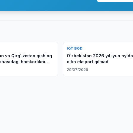
IQTISOD
n va Qirgʻiziston qishloq
O‘zbekiston 2026 yil iyun oyid
sohasidagi hamkorlikni
oltin eksport qilmadi
rmoqda
6
29/07/2026