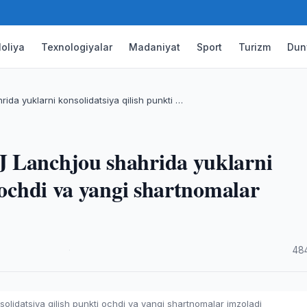
oliya
Texnologiyalar
Madaniyat
Sport
Turizm
Dun
ida yuklarni konsolidatsiya qilish punkti …
J Lanchjou shahrida yuklarni
 ochdi va yangi shartnomalar
·
48
olidatsiya qilish punkti ochdi va yangi shartnomalar imzoladi