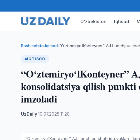
O‘zbekiston
Iqtisod
M
Bosh sahifa
Iqtisod
“O‘ztemiryo‘lKonteyner” AJ Lanchjou shahr
›
›
IQTISOD
“O‘ztemiryo‘lKonteyner” A
konsolidatsiya qilish punkti
imzoladi
UzDaily
·
10.07.2025
·
11:20
“O‘ztemiryo‘lKonteyner” AJ Lanchjou shahrida yuklarni kons