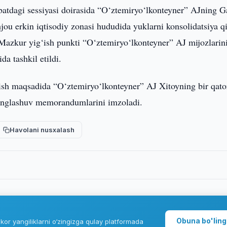
atdagi sessiyasi doirasida “O‘ztemiryo‘lkonteyner” AJning 
jou erkin iqtisodiy zonasi hududida yuklarni konsolidatsiya qi
. Mazkur yig‘ish punkti “O‘ztemiryo‘lkonteyner” AJ mijozlarin
da tashkil etildi.
ish maqsadida “O‘ztemiryo‘lkonteyner” AJ Xitoyning bir qato
a anglashuv memorandumlarini imzoladi.
Havolani nusxalash
Obuna bo'ling
kor yangiliklarni o‘zingizga qulay platformada