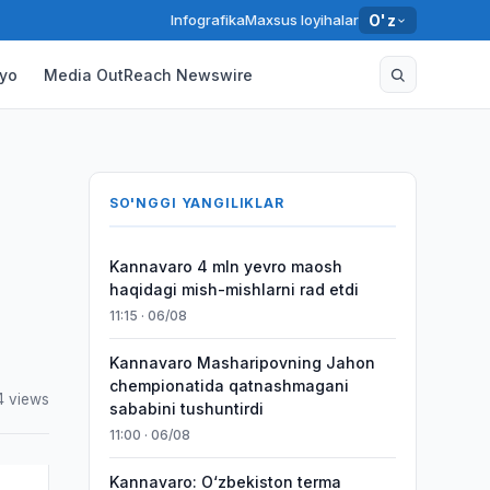
Infografika
Maxsus loyihalar
O'z
yo
Media OutReach Newswire
SO'NGGI YANGILIKLAR
Kannavaro 4 mln yevro maosh
haqidagi mish-mishlarni rad etdi
11:15 · 06/08
Kannavaro Masharipovning Jahon
chempionatida qatnashmagani
4 views
sababini tushuntirdi
11:00 · 06/08
Kannavaro: O‘zbekiston terma