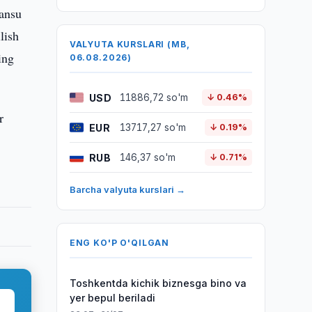
Gansu
lish
VALYUTA KURSLARI (MB,
ing
06.08.2026)
USD
11886,72 so'm
↓ 0.46%
r
EUR
13717,27 so'm
↓ 0.19%
RUB
146,37 so'm
↓ 0.71%
Barcha valyuta kurslari →
ENG KO'P O'QILGAN
Toshkentda kichik biznesga bino va
yer bepul beriladi