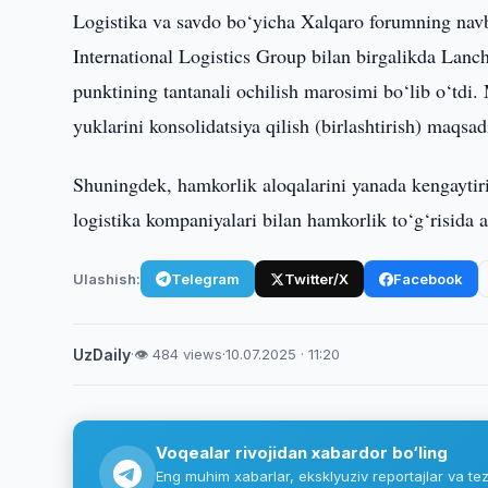
Logistika va savdo bo‘yicha Xalqaro forumning navb
International Logistics Group bilan birgalikda Lanch
punktining tantanali ochilish marosimi bo‘lib o‘tdi
yuklarini konsolidatsiya qilish (birlashtirish) maqsadi
Shuningdek, hamkorlik aloqalarini yanada kengaytir
logistika kompaniyalari bilan hamkorlik to‘g‘risid
Ulashish:
Telegram
Twitter/X
Facebook
UzDaily
·
👁 484 views
·
10.07.2025 · 11:20
Voqealar rivojidan xabardor bo‘ling
Eng muhim xabarlar, eksklyuziv reportajlar va tez