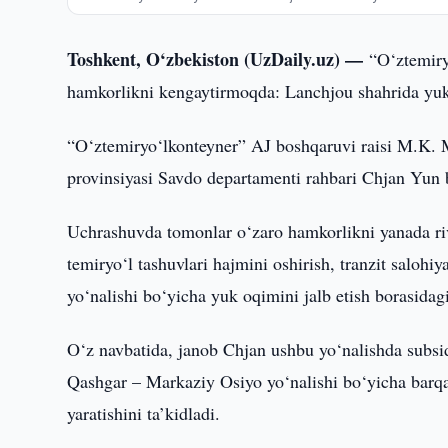
Toshkent, O‘zbekiston (UzDaily.uz) —
“O‘ztemiry
hamkorlikni kengaytirmoqda: Lanchjou shahrida yuklar
“O‘ztemiryo‘lkonteyner” AJ boshqaruvi raisi M.K. M
provinsiyasi Savdo departamenti rahbari Chjan Yun b
Uchrashuvda tomonlar o‘zaro hamkorlikni yanada rivo
temiryo‘l tashuvlari hajmini oshirish, tranzit salo
yo‘nalishi bo‘yicha yuk oqimini jalb etish borasida
O‘z navbatida, janob Chjan ushbu yo‘nalishda subsidi
Qashgar – Markaziy Osiyo yo‘nalishi bo‘yicha barqaro
yaratishini ta’kidladi.