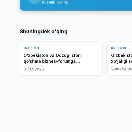
kuzatib boring.
Shuningdek o'qing
IQTISOD
IQTISOD
O‘zbekiston va Qozog‘iston
Oʻzbekisto
qo‘shma biznes-forumga
xoʻjaligi 
tayyorgarlik ko‘rmoqda
kengayti
31/07/2026
29/07/202