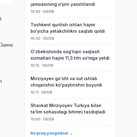
jamoasining o‘yini yaxshilandi
10:45 · 06/08
i
Toshkent qurilish ishlari hajmi
bo‘yicha yetakchilikni saqlab qoldi
10:30 · 06/08
 Gansu
O‘zbekistonda sog‘liqni saqlash
xizmatlari hajmi 11,3 trln so‘mga yetdi
10:15 · 06/08
Mirziyoyev go'sht va sut ishlab
n
chiqarishni ko'paytirishni buyurdi
10:11 · 06/08
Shavkat Mirziyoyev Turkiya bilan
–
taʼlim sohasidagi bitimni tasdiqladi
r
10:00 · 06/08
Ko'proq yangiliklar →