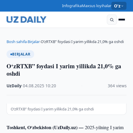
Infografika
Maxsus loyihalar
O'z
Bosh sahifa
Birjalar
O‘zRTXB” foydasi I yarim yillikda 21,0% ga oshdi
›
›
BIRJALAR
O‘zRTXB” foydasi I yarim yillikda 21,0% ga
oshdi
UzDaily
·
04.08.2025
·
10:20
·
364 views
O‘zRTXB” foydasi I yarim yillikda 21,0% ga oshdi
Toshkent, O‘zbekiston (UzDaily.uz) —
2025-yilning I yarim