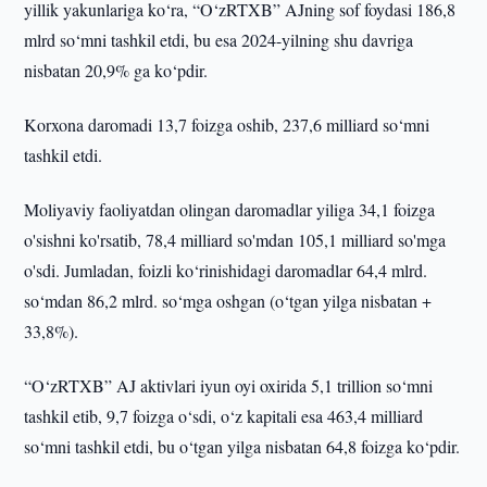
yillik yakunlariga ko‘ra, “O‘zRTXB” AJning sof foydasi 186,8
mlrd so‘mni tashkil etdi, bu esa 2024-yilning shu davriga
nisbatan 20,9% ga ko‘pdir.
Korxona daromadi 13,7 foizga oshib, 237,6 milliard so‘mni
tashkil etdi.
Moliyaviy faoliyatdan olingan daromadlar yiliga 34,1 foizga
o'sishni ko'rsatib, 78,4 milliard so'mdan 105,1 milliard so'mga
o'sdi. Jumladan, foizli ko‘rinishidagi daromadlar 64,4 mlrd.
so‘mdan 86,2 mlrd. so‘mga oshgan (o‘tgan yilga nisbatan +
33,8%).
“O‘zRTXB” AJ aktivlari iyun oyi oxirida 5,1 trillion so‘mni
tashkil etib, 9,7 foizga o‘sdi, o‘z kapitali esa 463,4 milliard
so‘mni tashkil etdi, bu o‘tgan yilga nisbatan 64,8 foizga ko‘pdir.