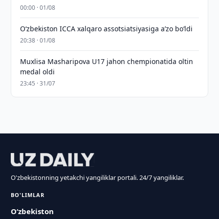
00:00 · 01/08
O‘zbekiston ICCA xalqaro assotsiatsiyasiga aʼzo bo‘ldi
20:38 · 01/08
Muxlisa Masharipova U17 jahon chempionatida oltin
medal oldi
23:45 · 31/07
O'zbekistonning yetakchi yangiliklar portali. 24/7 yangiliklar.
BO'LIMLAR
O‘zbekiston