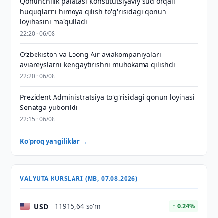
Qonunchilik palatasi Konstitutsiyaviy sud orqali
huquqlarni himoya qilish to'g'risidagi qonun
loyihasini ma'qulladi
22:20 · 06/08
Oʻzbekiston va Loong Air aviakompaniyalari
aviareyslarni kengaytirishni muhokama qilishdi
22:20 · 06/08
Prezident Administratsiya to'g'risidagi qonun loyihasi
Senatga yuborildi
22:15 · 06/08
Ko'proq yangiliklar →
VALYUTA KURSLARI (MB, 07.08.2026)
USD
11915,64 so'm
↑ 0.24%