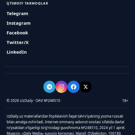
IJTIMOIY TARMOQLAR
Telegram
Instagram
Facebook
Twitter/X
LinkedIn
© 2026 UzDaily · OAV №248510
18+
UzDaily.uz materiallaridan foydalanish faqat tahririyatning yozma ruxsati
bilan amalga oshiriladi. Internet-ommaviy axborot vositasi sifatida davlat
roʻyxatidan oʻtganligi toʻgʻrisidagi guvohnoma №248510, 2024 yil 1 aprel.
Muassis: «Daily Media» xususiy korxonasi. Manzil: Oʻzbekiston, 100180,