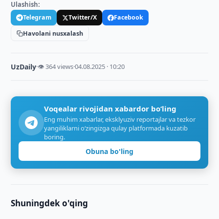
Ulashish:
Telegram
Twitter/X
Facebook
Havolani nusxalash
UzDaily
·
👁 364 views
·
04.08.2025 · 10:20
Voqealar rivojidan xabardor bo‘ling
Eng muhim xabarlar, eksklyuziv reportajlar va tezkor
yangiliklarni o‘zingizga qulay platformada kuzatib
boring.
Obuna bo'ling
Shuningdek o'qing