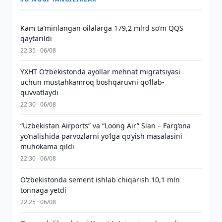
Kam taʼminlangan oilalarga 179,2 mlrd so‘m QQS
qaytarildi
22:35 · 06/08
YXHT O‘zbekistonda ayollar mehnat migratsiyasi
uchun mustahkamroq boshqaruvni qo‘llab-
quvvatlaydi
22:30 · 06/08
“Uzbekistan Airports” va “Loong Air” Sian – Farg‘ona
yo‘nalishida parvozlarni yo‘lga qo‘yish masalasini
muhokama qildi
22:30 · 06/08
O‘zbekistonda sement ishlab chiqarish 10,1 mln
tonnaga yetdi
22:25 · 06/08