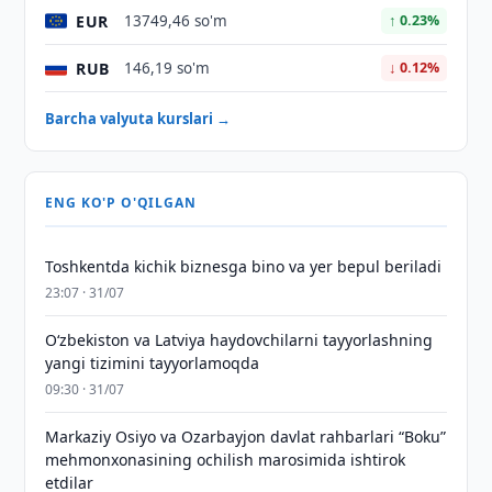
EUR
13749,46 so'm
↑ 0.23%
RUB
146,19 so'm
↓ 0.12%
Barcha valyuta kurslari →
ENG KO'P O'QILGAN
Toshkentda kichik biznesga bino va yer bepul beriladi
23:07 · 31/07
Oʻzbekiston va Latviya haydovchilarni tayyorlashning
yangi tizimini tayyorlamoqda
09:30 · 31/07
Markaziy Osiyo va Ozarbayjon davlat rahbarlari “Boku”
mehmonxonasining ochilish marosimida ishtirok
etdilar