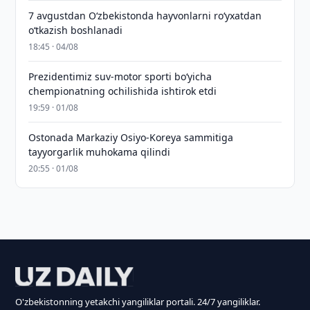
7 avgustdan O‘zbekistonda hayvonlarni ro‘yxatdan
o‘tkazish boshlanadi
18:45 · 04/08
Prezidentimiz suv-motor sporti bo‘yicha
chempionatning ochilishida ishtirok etdi
19:59 · 01/08
Ostonada Markaziy Osiyo-Koreya sammitiga
tayyorgarlik muhokama qilindi
20:55 · 01/08
O'zbekistonning yetakchi yangiliklar portali. 24/7 yangiliklar.