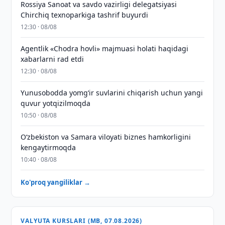
Rossiya Sanoat va savdo vazirligi delegatsiyasi
Chirchiq texnoparkiga tashrif buyurdi
12:30 · 08/08
Agentlik «Chodra hovli» majmuasi holati haqidagi
xabarlarni rad etdi
12:30 · 08/08
Yunusobodda yomg‘ir suvlarini chiqarish uchun yangi
quvur yotqizilmoqda
10:50 · 08/08
Oʻzbekiston va Samara viloyati biznes hamkorligini
kengaytirmoqda
10:40 · 08/08
Ko'proq yangiliklar →
VALYUTA KURSLARI (MB, 07.08.2026)