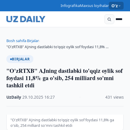
Infografika
Maxsus loyihalar
O'z
Bosh sahifa
Birjalar
›
›
"O'zRTXB" AJning dastlabki to'qqiz oylik sof foydasi 11,8% …
BIRJALAR
"O'zRTXB" AJning dastlabki to'qqiz oylik sof
foydasi 11,8% ga o'sib, 254 milliard so'mni
tashkil etdi
UzDaily
·
29.10.2025
·
16:27
·
431 views
"O'zRTXB" AJning dastlabki to'qqiz oylik sof foydasi 11,8% ga
o'sib, 254 milliard so'mni tashkil etdi