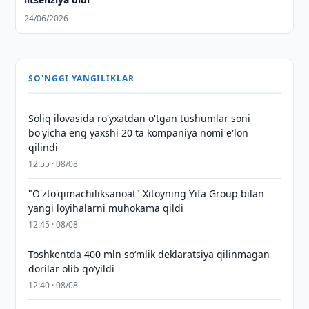
24/06/2026
SO'NGGI YANGILIKLAR
Soliq ilovasida ro'yxatdan o'tgan tushumlar soni
bo'yicha eng yaxshi 20 ta kompaniya nomi e'lon
qilindi
12:55 · 08/08
"O'zto'qimachiliksanoat" Xitoyning Yifa Group bilan
yangi loyihalarni muhokama qildi
12:45 · 08/08
Toshkentda 400 mln so‘mlik deklaratsiya qilinmagan
dorilar olib qo‘yildi
12:40 · 08/08