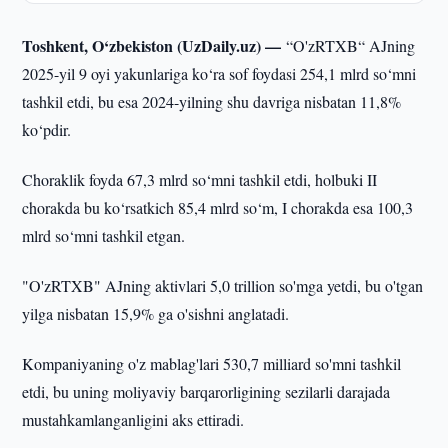
Toshkent, O‘zbekiston (UzDaily.uz) —
“O'zRTXB“ AJning
2025-yil 9 oyi yakunlariga ko‘ra sof foydasi 254,1 mlrd so‘mni
tashkil etdi, bu esa 2024-yilning shu davriga nisbatan 11,8%
ko‘pdir.
Choraklik foyda 67,3 mlrd so‘mni tashkil etdi, holbuki II
chorakda bu ko‘rsatkich 85,4 mlrd so‘m, I chorakda esa 100,3
mlrd so‘mni tashkil etgan.
"O'zRTXB" AJning aktivlari 5,0 trillion so'mga yetdi, bu o'tgan
yilga nisbatan 15,9% ga o'sishni anglatadi.
Kompaniyaning o'z mablag'lari 530,7 milliard so'mni tashkil
etdi, bu uning moliyaviy barqarorligining sezilarli darajada
mustahkamlanganligini aks ettiradi.