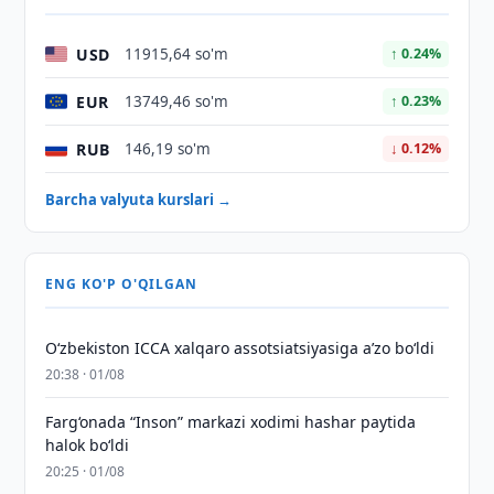
USD
11915,64 so'm
↑ 0.24%
EUR
13749,46 so'm
↑ 0.23%
RUB
146,19 so'm
↓ 0.12%
Barcha valyuta kurslari →
ENG KO'P O'QILGAN
O‘zbekiston ICCA xalqaro assotsiatsiyasiga aʼzo bo‘ldi
20:38 · 01/08
Farg‘onada “Inson” markazi xodimi hashar paytida
halok bo‘ldi
20:25 · 01/08