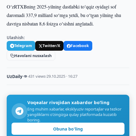
OʻzRTXBning 2025-yilning dastlabki toʻqqiz oyidagi sof
daromadi 337,9 milliard soʻmga yetdi, bu oʻtgan yilning shu
davriga nisbatan 8,6 foizga oʻsishni anglatadi.
Ulashish:
Telegram
Twitter/X
Facebook
Havolani nusxalash
UzDaily
·
👁 431 views
·
29.10.2025 · 16:27
Voqealar rivojidan xabardor bo‘ling
Eng muhim xabarlar, eksklyuziv reportajlar va tezkor
yangiliklarni o‘zingizga qulay platformada kuzatib
boring.
Obuna bo'ling