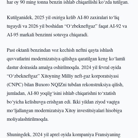
har oy 90 ming tonna benzin ishlab chiqarilishi ko‘zda tutilgan.
Kutilganidek, 2025 yil oxiriga kelib AI-80 zaxiralari to‘liq
tugaydi va 2026 yil boshidan “O‘zbekneftgaz” faqat AI-92 va
AI-95 markali benzinni sotuvga chiqaradi.
Past oktanli benzindan voz kechish neftni qayta ishlash
quvvatlarini modernizatsiya qilishga qaratilgan keng ko‘lamli
dastur doirasida amalga oshirilmoqda. 2024 yil fevral oyida
“O‘zbekneftgaz” Xitoyning Milliy neft-gaz korporatsiyasi
(CNPC) bilan Buxoro NQIZni tubdan rekonstruksiya qilish,
jumladan, AI-80 yoqilg‘isini ishlab chiqarishni to‘xtatish
bo‘yicha kelishuvga erishgan edi. Ikki yildan ziyod vaqtga
mo‘ljallangan modernizatsiya Xitoy investitsiyalari hisobiga
moliyalashtirilmoqda.
Shuningdek, 2024 yil aprel oyida kompaniya Fransiyaning