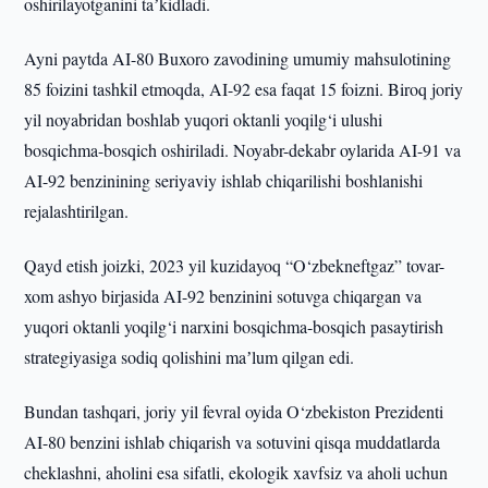
oshirilayotganini taʼkidladi.
Ayni paytda AI-80 Buxoro zavodining umumiy mahsulotining
85 foizini tashkil etmoqda, AI-92 esa faqat 15 foizni. Biroq joriy
yil noyabridan boshlab yuqori oktanli yoqilg‘i ulushi
bosqichma-bosqich oshiriladi. Noyabr-dekabr oylarida AI-91 va
AI-92 benzinining seriyaviy ishlab chiqarilishi boshlanishi
rejalashtirilgan.
Qayd etish joizki, 2023 yil kuzidayoq “O‘zbekneftgaz” tovar-
xom ashyo birjasida AI-92 benzinini sotuvga chiqargan va
yuqori oktanli yoqilg‘i narxini bosqichma-bosqich pasaytirish
strategiyasiga sodiq qolishini maʼlum qilgan edi.
Bundan tashqari, joriy yil fevral oyida O‘zbekiston Prezidenti
AI-80 benzini ishlab chiqarish va sotuvini qisqa muddatlarda
cheklashni, aholini esa sifatli, ekologik xavfsiz va aholi uchun