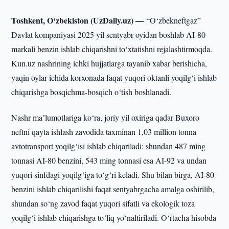
Toshkent, O‘zbekiston (UzDaily.uz) —
“O‘zbekneftgaz”
Davlat kompaniyasi 2025 yil sentyabr oyidan boshlab AI-80
markali benzin ishlab chiqarishni to‘xtatishni rejalashtirmoqda.
Kun.uz nashrining ichki hujjatlarga tayanib xabar berishicha,
yaqin oylar ichida korxonada faqat yuqori oktanli yoqilg‘i ishlab
chiqarishga bosqichma-bosqich o‘tish boshlanadi.
Nashr maʼlumotlariga ko‘ra, joriy yil oxiriga qadar Buxoro
neftni qayta ishlash zavodida taxminan 1,03 million tonna
avtotransport yoqilg‘isi ishlab chiqariladi: shundan 487 ming
tonnasi AI-80 benzini, 543 ming tonnasi esa AI-92 va undan
yuqori sinfdagi yoqilg‘iga to‘g‘ri keladi. Shu bilan birga, AI-80
benzini ishlab chiqarilishi faqat sentyabrgacha amalga oshirilib,
shundan so‘ng zavod faqat yuqori sifatli va ekologik toza
yoqilg‘i ishlab chiqarishga to‘liq yo‘naltiriladi. O‘rtacha hisobda