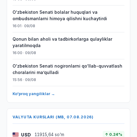
Oʻzbekiston Senati bolalar huquqlari va
ombudsmanlarni himoya qilishni kuchaytirdi
16:01 · 09/08
Qonun bilan aholi va tadbirkorlarga qulayliklar
yaratilmoqda
16:00 · 09/08
Oʻzbekiston Senati nogironlarni qoʻllab-quvvatlash
choralarini maʼqulladi
15:56 · 09/08
Ko'proq yangiliklar →
VALYUTA KURSLARI (MB, 07.08.2026)
USD
11915,64 so'm
↑ 0.24%