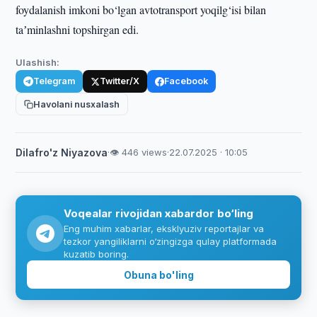
foydalanish imkoni bo‘lgan avtotransport yoqilg‘isi bilan
taʼminlashni topshirgan edi.
Ulashish:
Telegram
Twitter/X
Facebook
Havolani nusxalash
Dilafro'z Niyazova
·
👁 446 views
·
22.07.2025 · 10:05
Voqealar rivojidan xabardor bo‘ling
Eng muhim xabarlar, eksklyuziv reportajlar va
tezkor yangiliklarni o‘zingizga qulay platformada
kuzatib boring.
Obuna bo'ling