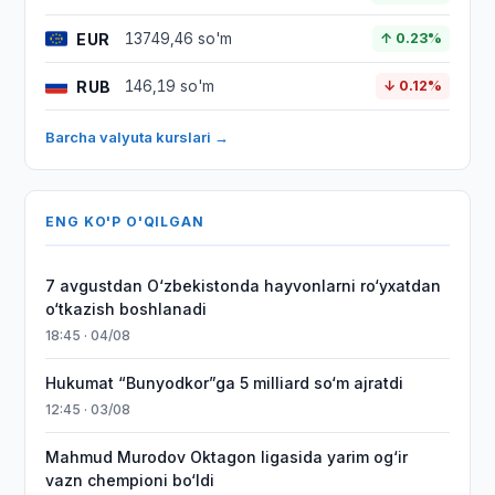
EUR
13749,46 so'm
↑ 0.23%
RUB
146,19 so'm
↓ 0.12%
Barcha valyuta kurslari →
ENG KO'P O'QILGAN
7 avgustdan O‘zbekistonda hayvonlarni ro‘yxatdan
o‘tkazish boshlanadi
18:45 · 04/08
Hukumat “Bunyodkor”ga 5 milliard so‘m ajratdi
12:45 · 03/08
Mahmud Murodov Oktagon ligasida yarim og‘ir
vazn chempioni bo‘ldi