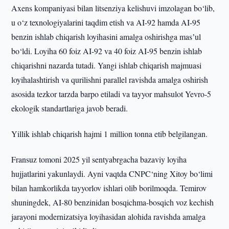
Axens kompaniyasi bilan litsenziya kelishuvi imzolagan bo‘lib,
u o‘z texnologiyalarini taqdim etish va AI-92 hamda AI-95
benzin ishlab chiqarish loyihasini amalga oshirishga masʼul
bo‘ldi. Loyiha 60 foiz AI-92 va 40 foiz AI-95 benzin ishlab
chiqarishni nazarda tutadi. Yangi ishlab chiqarish majmuasi
loyihalashtirish va qurilishni parallel ravishda amalga oshirish
asosida tezkor tarzda barpo etiladi va tayyor mahsulot Yevro-5
ekologik standartlariga javob beradi.
Yillik ishlab chiqarish hajmi 1 million tonna etib belgilangan.
Fransuz tomoni 2025 yil sentyabrgacha bazaviy loyiha
hujjatlarini yakunlaydi. Ayni vaqtda CNPC‘ning Xitoy bo‘limi
bilan hamkorlikda tayyorlov ishlari olib borilmoqda. Temirov
shuningdek, AI-80 benzinidan bosqichma-bosqich voz kechish
jarayoni modernizatsiya loyihasidan alohida ravishda amalga