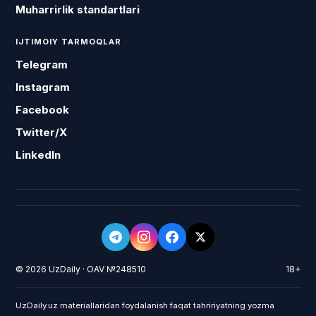
Muharrirlik standartlari
IJTIMOIY TARMOQLAR
Telegram
Instagram
Facebook
Twitter/X
LinkedIn
© 2026 UzDaily · OAV №248510
18+
UzDaily.uz materiallaridan foydalanish faqat tahririyatning yozma