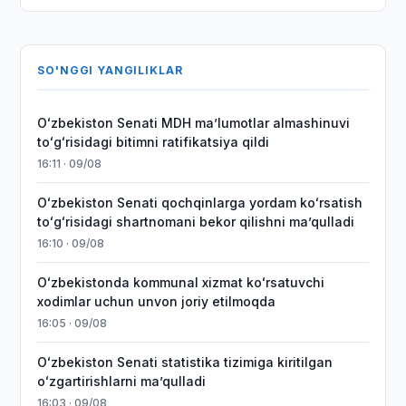
SO'NGGI YANGILIKLAR
Oʻzbekiston Senati MDH maʼlumotlar almashinuvi
toʻgʻrisidagi bitimni ratifikatsiya qildi
16:11 · 09/08
Oʻzbekiston Senati qochqinlarga yordam koʻrsatish
toʻgʻrisidagi shartnomani bekor qilishni maʼqulladi
16:10 · 09/08
Oʻzbekistonda kommunal xizmat koʻrsatuvchi
xodimlar uchun unvon joriy etilmoqda
16:05 · 09/08
Oʻzbekiston Senati statistika tizimiga kiritilgan
oʻzgartirishlarni maʼqulladi
16:03 · 09/08