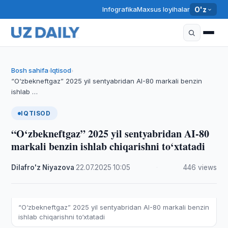
Infografika
Maxsus loyihalar
O'z
Bosh sahifa
Iqtisod
›
›
“O‘zbekneftgaz” 2025 yil sentyabridan AI-80 markali benzin
ishlab …
IQTISOD
“O‘zbekneftgaz” 2025 yil sentyabridan AI-80
markali benzin ishlab chiqarishni to‘xtatadi
Dilafro'z Niyazova
·
22.07.2025
·
10:05
·
446 views
“O‘zbekneftgaz” 2025 yil sentyabridan AI-80 markali benzin
ishlab chiqarishni to‘xtatadi