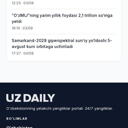
12:25 · 03/08
“O‘zMIJ”ning yarim yillik foydasi 2,1 trillion so‘mga
yetdi
18:10 · 03/08
Samarkand-2028 giperspektral sun’iy yo‘ldoshi 5-
avgust kuni orbitaga uchiriladi
17:37 · 04/08
O'zbekistonning yetakchi yangiliklar portali. 24/7 yangiliklar.
BO'LIMLAR
O‘zbekiston