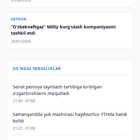
05/08/2026
IQTISOD
“Oʻzbekneftgaz” Milliy burgʻulash kompaniyasini
tashkil etdi
29/07/2026
SO'NGGI YANGILIKLAR
Senat pensiya tayinlash tartibiga kiritilgan
o'zgartirishlarni ma'qulladi
21:30 · 07/08
Samarqandda yuk mashinasi haydovchisi YTHda halok
bo‘ldi
21:25 · 07/08