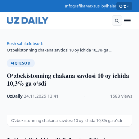
Infografika
Maxsus loyihalar
O'z
Bosh sahifa
Iqtisod
›
›
O‘zbekistonning chakana savdosi 10 oy ichida 10,3% ga …
IQTISOD
O‘zbekistonning chakana savdosi 10 oy ichida
10,3% ga o‘sdi
UzDaily
·
24.11.2025
·
13:41
·
1583 views
O‘zbekistonning chakana savdosi 10 oy ichida 10,3% ga o‘sdi