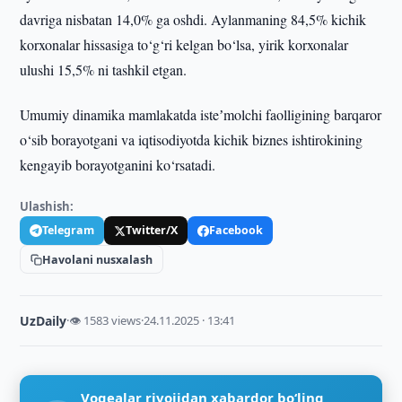
davriga nisbatan 14,0% ga oshdi. Aylanmaning 84,5% kichik
korxonalar hissasiga to‘g‘ri kelgan bo‘lsa, yirik korxonalar
ulushi 15,5% ni tashkil etgan.
Umumiy dinamika mamlakatda isteʼmolchi faolligining barqaror
o‘sib borayotgani va iqtisodiyotda kichik biznes ishtirokining
kengayib borayotganini ko‘rsatadi.
Ulashish:
Telegram
Twitter/X
Facebook
Havolani nusxalash
UzDaily
·
👁 1583 views
·
24.11.2025 · 13:41
Voqealar rivojidan xabardor bo‘ling