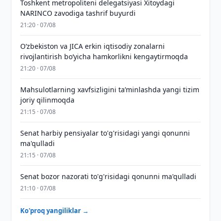
Toshkent metropoliteni delegatsiyasi Xitoydagi
NARINCO zavodiga tashrif buyurdi
21:20 · 07/08
Oʻzbekiston va JICA erkin iqtisodiy zonalarni
rivojlantirish boʻyicha hamkorlikni kengaytirmoqda
21:20 · 07/08
Mahsulotlarning xavfsizligini taʼminlashda yangi tizim
joriy qilinmoqda
21:15 · 07/08
Senat harbiy pensiyalar to'g'risidagi yangi qonunni
ma'qulladi
21:15 · 07/08
Senat bozor nazorati to'g'risidagi qonunni ma'qulladi
21:10 · 07/08
Ko'proq yangiliklar →