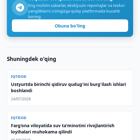
Eng muhim xabarlar, eksklyuziv reportajlar va tezkor
yangiliklarni o‘zingizga qulay platformada kuzatib
boring.
Obuna bo'ling
Shuningdek o'qing
IQTISOD
Ustyurtda birinchi qidiruv qudug'ini burg'ilash ishlari
boshlandi
24/07/2026
IQTISOD
Farg‘ona viloyatida suv taʼminotini rivojlantirish
loyihalari muhokama qilindi