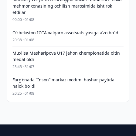
mehmonxonasining ochilish marosimida ishtirok
etdilar
00:00 · 01/08
O‘zbekiston ICCA xalqaro assotsiatsiyasiga aʼzo bo‘ldi
20:38 · 01/08
Muxlisa Masharipova U17 jahon chempionatida oltin
medal oldi
23:45 · 31/07
Farg‘onada “Inson” markazi xodimi hashar paytida
halok bo‘ldi
20:25 · 01/08