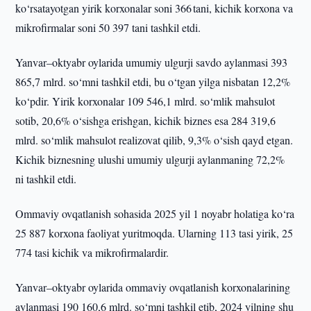
ko‘rsatayotgan yirik korxonalar soni 366 tani, kichik korxona va
mikrofirmalar soni 50 397 tani tashkil etdi.
Yanvar–oktyabr oylarida umumiy ulgurji savdo aylanmasi 393
865,7 mlrd. so‘mni tashkil etdi, bu o‘tgan yilga nisbatan 12,2%
ko‘pdir. Yirik korxonalar 109 546,1 mlrd. so‘mlik mahsulot
sotib, 20,6% o‘sishga erishgan, kichik biznes esa 284 319,6
mlrd. so‘mlik mahsulot realizovat qilib, 9,3% o‘sish qayd etgan.
Kichik biznesning ulushi umumiy ulgurji aylanmaning 72,2%
ni tashkil etdi.
Ommaviy ovqatlanish sohasida 2025 yil 1 noyabr holatiga ko‘ra
25 887 korxona faoliyat yuritmoqda. Ularning 113 tasi yirik, 25
774 tasi kichik va mikrofirmalardir.
Yanvar–oktyabr oylarida ommaviy ovqatlanish korxonalarining
aylanmasi 190 160,6 mlrd. so‘mni tashkil etib, 2024 yilning shu