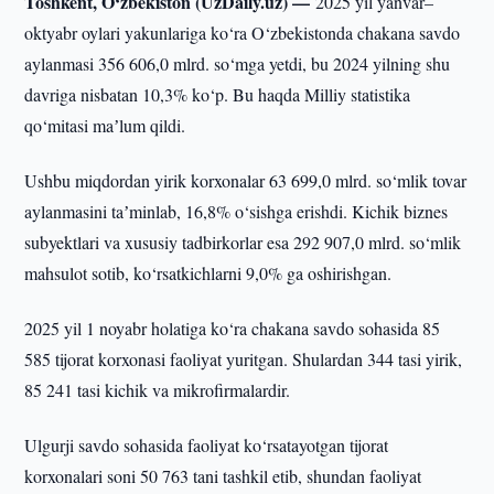
Toshkent, O‘zbekiston (UzDaily.uz) —
2025 yil yanvar–
oktyabr oylari yakunlariga ko‘ra O‘zbekistonda chakana savdo
aylanmasi 356 606,0 mlrd. so‘mga yetdi, bu 2024 yilning shu
davriga nisbatan 10,3% ko‘p. Bu haqda Milliy statistika
qo‘mitasi maʼlum qildi.
Ushbu miqdordan yirik korxonalar 63 699,0 mlrd. so‘mlik tovar
aylanmasini taʼminlab, 16,8% o‘sishga erishdi. Kichik biznes
subyektlari va xususiy tadbirkorlar esa 292 907,0 mlrd. so‘mlik
mahsulot sotib, ko‘rsatkichlarni 9,0% ga oshirishgan.
2025 yil 1 noyabr holatiga ko‘ra chakana savdo sohasida 85
585 tijorat korxonasi faoliyat yuritgan. Shulardan 344 tasi yirik,
85 241 tasi kichik va mikrofirmalardir.
Ulgurji savdo sohasida faoliyat ko‘rsatayotgan tijorat
korxonalari soni 50 763 tani tashkil etib, shundan faoliyat