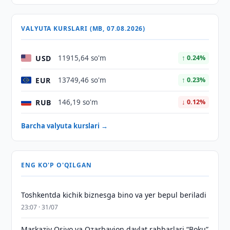
VALYUTA KURSLARI (MB, 07.08.2026)
USD
11915,64 so'm
↑ 0.24%
EUR
13749,46 so'm
↑ 0.23%
RUB
146,19 so'm
↓ 0.12%
Barcha valyuta kurslari →
ENG KO'P O'QILGAN
Toshkentda kichik biznesga bino va yer bepul beriladi
23:07 · 31/07
Markaziy Osiyo va Ozarbayjon davlat rahbarlari “Boku”