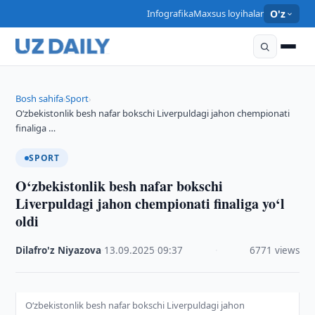
Infografika
Maxsus loyihalar
O'z
Bosh sahifa
Sport
›
›
O‘zbekistonlik besh nafar bokschi Liverpuldagi jahon chempionati
finaliga …
SPORT
O‘zbekistonlik besh nafar bokschi
Liverpuldagi jahon chempionati finaliga yo‘l
oldi
Dilafro'z Niyazova
·
13.09.2025
·
09:37
·
6771 views
O‘zbekistonlik besh nafar bokschi Liverpuldagi jahon