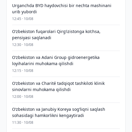
Urganchda BYD haydovchisi bir nechta mashinani
urib yubordi
12:45 · 10/08
O‘zbekiston fuqarolari Qirg‘izistonga ko‘chsa,
pensiyasi saqlanadi
12:30 · 10/08
Oʻzbekiston va Adani Group gidroenergetika
loyihalarini muhokama qilishdi
12:15 · 10/08
Oʻzbekiston va Charité tadqiqot tashkiloti klinik
sinovlarni muhokama qilishdi
12:00 · 10/08
Oʻzbekiston va Janubiy Koreya sogʻliqni saqlash
sohasidagi hamkorlikni kengaytiradi
11:30 · 10/08