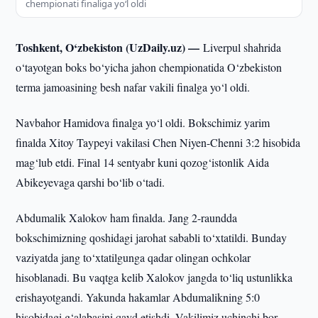
chempionati finaliga yo‘l oldi
Toshkent, O‘zbekiston (UzDaily.uz) —
Liverpul shahrida
o‘tayotgan boks bo‘yicha jahon chempionatida O‘zbekiston
terma jamoasining besh nafar vakili finalga yo‘l oldi.
Navbahor Hamidova finalga yo‘l oldi. Bokschimiz yarim
finalda Xitoy Taypeyi vakilasi Chen Niyen-Chenni 3:2 hisobida
mag‘lub etdi. Final 14 sentyabr kuni qozog‘istonlik Aida
Abikeyevaga qarshi bo‘lib o‘tadi.
Abdumalik Xalokov ham finalda. Jang 2-raundda
bokschimizning qoshidagi jarohat sababli to‘xtatildi. Bunday
vaziyatda jang to‘xtatilgunga qadar olingan ochkolar
hisoblanadi. Bu vaqtga kelib Xalokov jangda to‘liq ustunlikka
erishayotgandi. Yakunda hakamlar Abdumalikning 5:0
hisobidagi g‘alabasini qayd etishdi. Vakilimiz uchinchi bor