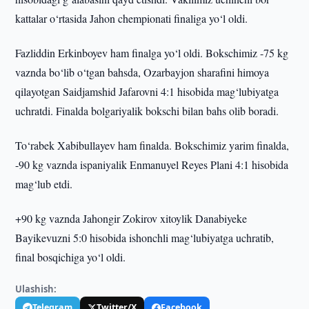
kattalar o‘rtasida Jahon chempionati finaliga yo‘l oldi.
Fazliddin Erkinboyev ham finalga yo‘l oldi. Bokschimiz -75 kg
vaznda bo‘lib o‘tgan bahsda, Ozarbayjon sharafini himoya
qilayotgan Saidjamshid Jafarovni 4:1 hisobida mag‘lubiyatga
uchratdi. Finalda bolgariyalik bokschi bilan bahs olib boradi.
To‘rabek Xabibullayev ham finalda. Bokschimiz yarim finalda,
-90 kg vaznda ispaniyalik Enmanuyel Reyes Plani 4:1 hisobida
mag‘lub etdi.
+90 kg vaznda Jahongir Zokirov xitoylik Danabiyeke
Bayikevuzni 5:0 hisobida ishonchli mag‘lubiyatga uchratib,
final bosqichiga yo‘l oldi.
Ulashish:
Telegram
Twitter/X
Facebook