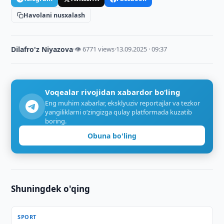
Havolani nusxalash
Dilafro'z Niyazova
·
👁 6771 views
·
13.09.2025 · 09:37
Voqealar rivojidan xabardor bo‘ling
Eng muhim xabarlar, eksklyuziv reportajlar va tezkor
yangiliklarni o‘zingizga qulay platformada kuzatib
boring.
Obuna bo'ling
Shuningdek o'qing
SPORT