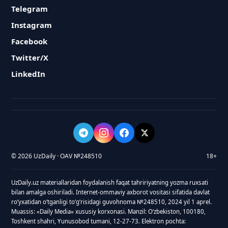
Telegram
Instagram
Facebook
Twitter/X
LinkedIn
© 2026 UzDaily · OAV №248510
18+
UzDaily.uz materiallaridan foydalanish faqat tahririyatning yozma ruxsati
bilan amalga oshiriladi. Internet-ommaviy axborot vositasi sifatida davlat
roʻyxatidan oʻtganligi toʻgʻrisidagi guvohnoma №248510, 2024 yil 1 aprel.
Muassis: «Daily Media» xususiy korxonasi. Manzil: Oʻzbekiston, 100180,
Toshkent shahri, Yunusobod tumani, 12-27-73. Elektron pochta: