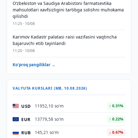
Oʻzbekiston va Saudiya Arabistoni farmatsevtika
mahsulotlari xavfsizligini tartibga solishni muhokama
qilishdi
11:25 · 10/08
Karimov Kadastr palatasi raisi vazifasini vaqtincha
bajaruvchi etib tayinlandi
11:20 · 10/08
Ko'proq yangiliklar →
VALYUTA KURSLARI (MB, 10.08.2026)
USD
11952,10 so'm
↑ 0.31%
EUR
13779,58 so'm
↑ 0.22%
RUB
145,21 so'm
↓ 0.67%