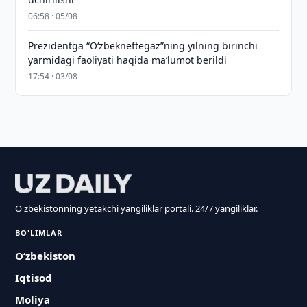
06:58 · 05/08
Prezidentga “Oʻzbekneftegaz”ning yilning birinchi
yarmidagi faoliyati haqida maʼlumot berildi
17:54 · 03/08
O'zbekistonning yetakchi yangiliklar portali. 24/7 yangiliklar.
BO'LIMLAR
O‘zbekiston
Iqtisod
Moliya