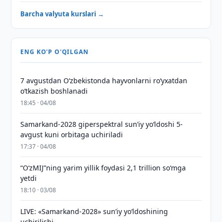
Barcha valyuta kurslari →
ENG KO'P O'QILGAN
7 avgustdan O‘zbekistonda hayvonlarni ro‘yxatdan
o‘tkazish boshlanadi
18:45 · 04/08
Samarkand-2028 giperspektral sun’iy yo‘ldoshi 5-
avgust kuni orbitaga uchiriladi
17:37 · 04/08
“O‘zMIJ”ning yarim yillik foydasi 2,1 trillion so‘mga
yetdi
18:10 · 03/08
LIVE: «Samarkand-2028» sun’iy yo‘ldoshining
uchirilishi