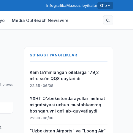
Infografika
Maxsus loyihalar
O'z
yo
Media OutReach Newswire
SO'NGGI YANGILIKLAR
Kam taʼminlangan oilalarga 179,2
mlrd so‘m QQS qaytarildi
1 views
22:35 · 06/08
YXHT O‘zbekistonda ayollar mehnat
migratsiyasi uchun mustahkamroq
boshqaruvni qo‘llab-quvvatlaydi
22:30 · 06/08
n
“Uzbekistan Airports” va “Loong Air”