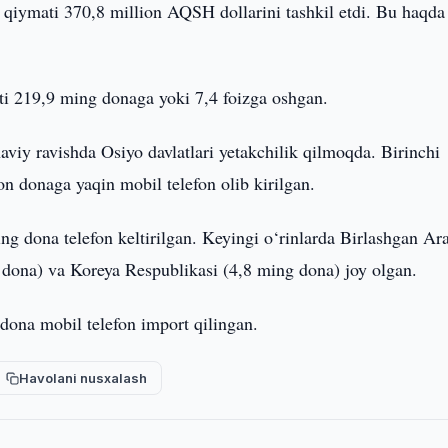
 qiymati 370,8 million AQSH dollarini tashkil etdi. Bu haqda
rti 219,9 ming donaga yoki 7,4 foizga oshgan.
aviy ravishda Osiyo davlatlari yetakchilik qilmoqda. Birinchi
n donaga yaqin mobil telefon olib kirilgan.
ng dona telefon keltirilgan. Keyingi o‘rinlarda Birlashgan Ar
 dona) va Koreya Respublikasi (4,8 ming dona) joy olgan.
ona mobil telefon import qilingan.
Havolani nusxalash