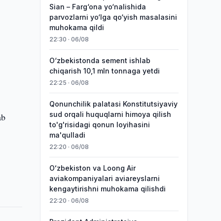
Sian – Farg‘ona yo‘nalishida
parvozlarni yo‘lga qo‘yish masalasini
muhokama qildi
22:30 · 06/08
O‘zbekistonda sement ishlab
chiqarish 10,1 mln tonnaga yetdi
22:25 · 06/08
Qonunchilik palatasi Konstitutsiyaviy
sud orqali huquqlarni himoya qilish
ab
to'g'risidagi qonun loyihasini
ma'qulladi
22:20 · 06/08
Oʻzbekiston va Loong Air
aviakompaniyalari aviareyslarni
kengaytirishni muhokama qilishdi
22:20 · 06/08