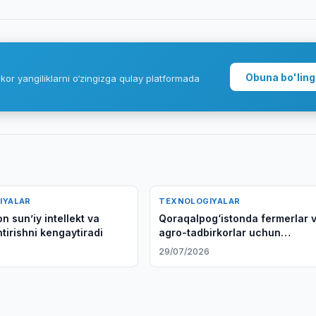
Obuna bo'ling
kor yangiliklarni o‘zingizga qulay platformada
IYALAR
TEXNOLOGIYALAR
n sunʼiy intellekt va
Qoraqalpog‘istonda fermerlar 
tirishni kengaytiradi
agro-tadbirkorlar uchun
akselerator dasturi ishga tushir
6
29/07/2026