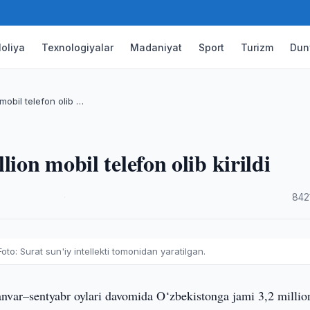
oliya
Texnologiyalar
Madaniyat
Sport
Turizm
Dun
mobil telefon olib …
ion mobil telefon olib kirildi
·
842
Foto: Surat sun'iy intellekti tomonidan yaratilgan.
anvar–sentyabr oylari davomida O‘zbekistonga jami 3,2 millio