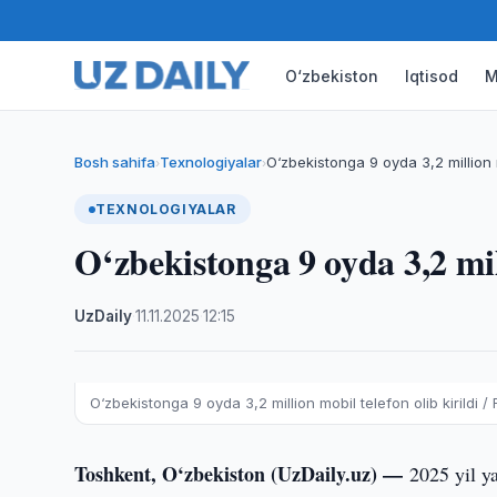
O‘zbekiston
Iqtisod
M
Bosh sahifa
Texnologiyalar
O‘zbekistonga 9 oyda 3,2 million 
›
›
TEXNOLOGIYALAR
O‘zbekistonga 9 oyda 3,2 mill
UzDaily
·
11.11.2025
·
12:15
O‘zbekistonga 9 oyda 3,2 million mobil telefon olib kirildi / 
Toshkent, O‘zbekiston (UzDaily.uz) —
2025 yil y