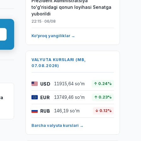
Prezident Administratsiya
to'g'risidagi qonun loyihasi Senatga
yuborildi
22:15 · 06/08
Ko'proq yangiliklar →
VALYUTA KURSLARI (MB,
07.08.2026)
USD
11915,64 so'm
↑ 0.24%
EUR
va
13749,46 so'm
↑ 0.23%
iladi
RUB
146,19 so'm
↓ 0.12%
Barcha valyuta kurslari →