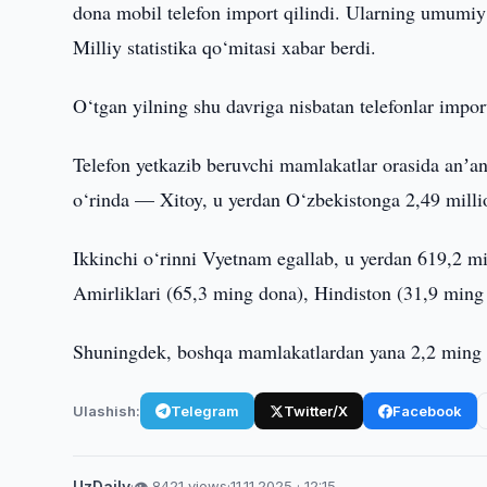
dona mobil telefon import qilindi. Ularning umumiy
Milliy statistika qo‘mitasi xabar berdi.
O‘tgan yilning shu davriga nisbatan telefonlar impo
Telefon yetkazib beruvchi mamlakatlar orasida anʼan
o‘rinda — Xitoy, u yerdan O‘zbekistonga 2,49 millio
Ikkinchi o‘rinni Vyetnam egallab, u yerdan 619,2 mi
Amirliklari (65,3 ming dona), Hindiston (31,9 ming
Shuningdek, boshqa mamlakatlardan yana 2,2 ming d
Ulashish:
Telegram
Twitter/X
Facebook
UzDaily
·
👁 8421 views
·
11.11.2025 · 12:15