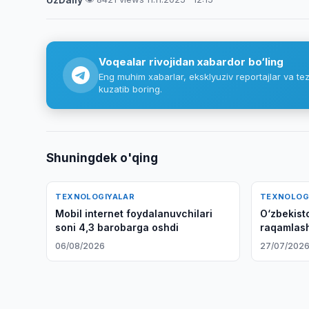
Voqealar rivojidan xabardor bo‘ling
Eng muhim xabarlar, eksklyuziv reportajlar va tez
kuzatib boring.
Shuningdek o'qing
TEXNOLOGIYALAR
TEXNOLOG
Mobil internet foydalanuvchilari
O‘zbekisto
soni 4,3 barobarga oshdi
raqamlash
06/08/2026
27/07/202