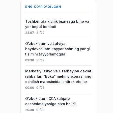
ENG KO'P O'QILGAN
Toshkentda kichik biznesga bino va
yer bepul beriladi
23:07 · 31/07
Oʻzbekiston va Latviya
haydovchilarni tayyorlashning yangi
tizimini tayyorlamoqda
09:30 · 31/07
Markaziy Osiyo va Ozarbayjon davlat
rahbarlari “Boku” mehmonxonasining
ochilish marosimida ishtirok etdilar
00:00 · 01/08
O‘zbekiston ICCA xalqaro
assotsiatsiyasiga aʼzo bo‘ldi
20:38 · 01/08