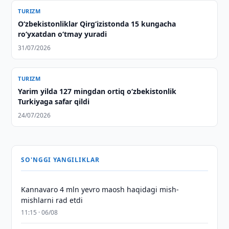
TURIZM
O‘zbekistonliklar Qirg‘izistonda 15 kungacha
ro‘yxatdan o‘tmay yuradi
31/07/2026
TURIZM
Yarim yilda 127 mingdan ortiq o‘zbekistonlik
Turkiyaga safar qildi
24/07/2026
SO'NGGI YANGILIKLAR
Kannavaro 4 mln yevro maosh haqidagi mish-
mishlarni rad etdi
11:15 · 06/08