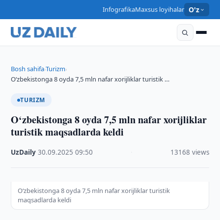
Infografika
Maxsus loyihalar
O'z
Bosh sahifa
Turizm
›
›
O‘zbekistonga 8 oyda 7,5 mln nafar xorijliklar turistik …
TURIZM
O‘zbekistonga 8 oyda 7,5 mln nafar xorijliklar
turistik maqsadlarda keldi
UzDaily
·
30.09.2025
·
09:50
·
13168 views
O‘zbekistonga 8 oyda 7,5 mln nafar xorijliklar turistik
maqsadlarda keldi