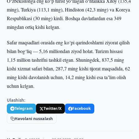
O‘zbekistonga eng ko‘p turist yo‘llagan o‘ntalikka Xitoy (135,4
ming), Turkiya (113,1 ming), Hindiston (42,3 ming) va Koreya
Respublikasi (30 ming) kirdi. Boshqa davlatlardan esa 349
mingdan ortiq kishi kelgan.
Safar maqsadlari orasida eng ko‘pi qarindoshlarni ziyorat qilish
bilan bog‘liq — 5,16 milliondan ziyod holat. Turizm hissasi
1,15 million tashrifni tashkil etgan. Shuningdek, 837,5 ming
kishi xizmat safari bilan, 287,7 ming kishi tijorat maqsadida, 62
ming kishi davolanish uchun, 14,2 ming kishi esa taʼlim olish
uchun kelgan.
Ulashish:
Telegram
Twitter/X
Facebook
Havolani nusxalash