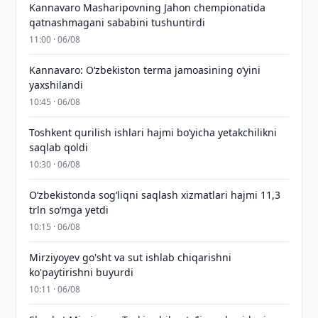
Kannavaro Masharipovning Jahon chempionatida
qatnashmagani sababini tushuntirdi
11:00 · 06/08
Kannavaro: O‘zbekiston terma jamoasining o‘yini
yaxshilandi
10:45 · 06/08
Toshkent qurilish ishlari hajmi bo‘yicha yetakchilikni
saqlab qoldi
10:30 · 06/08
O‘zbekistonda sog‘liqni saqlash xizmatlari hajmi 11,3
trln so‘mga yetdi
10:15 · 06/08
Mirziyoyev go'sht va sut ishlab chiqarishni
ko'paytirishni buyurdi
10:11 · 06/08