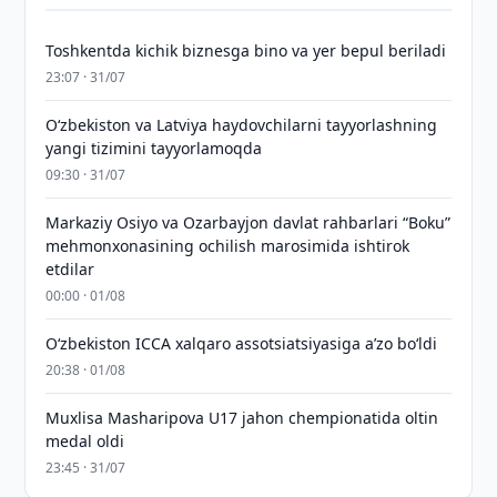
Toshkentda kichik biznesga bino va yer bepul beriladi
23:07 · 31/07
Oʻzbekiston va Latviya haydovchilarni tayyorlashning
yangi tizimini tayyorlamoqda
09:30 · 31/07
Markaziy Osiyo va Ozarbayjon davlat rahbarlari “Boku”
mehmonxonasining ochilish marosimida ishtirok
etdilar
00:00 · 01/08
O‘zbekiston ICCA xalqaro assotsiatsiyasiga aʼzo bo‘ldi
20:38 · 01/08
Muxlisa Masharipova U17 jahon chempionatida oltin
medal oldi
23:45 · 31/07