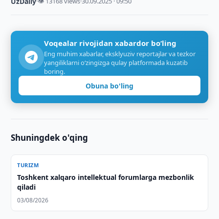
UzDaily
·
👁 13168 views
·
30.09.2025 · 09:50
Voqealar rivojidan xabardor bo‘ling
Eng muhim xabarlar, eksklyuziv reportajlar va tezkor
yangiliklarni o‘zingizga qulay platformada kuzatib
boring.
Obuna bo'ling
Shuningdek o'qing
TURIZM
Toshkent xalqaro intellektual forumlarga mezbonlik
qiladi
03/08/2026