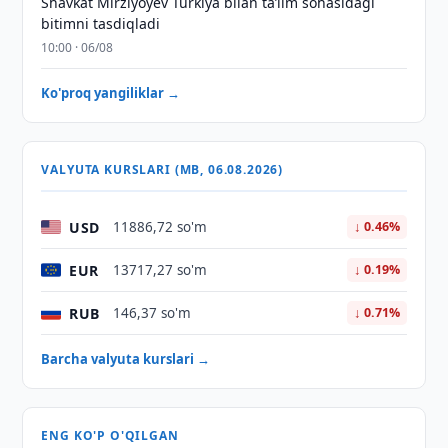
Shavkat Mirziyoyev Turkiya bilan taʼlim sohasidagi
bitimni tasdiqladi
10:00 · 06/08
Ko'proq yangiliklar →
VALYUTA KURSLARI (MB, 06.08.2026)
USD
11886,72 so'm
↓ 0.46%
EUR
13717,27 so'm
↓ 0.19%
RUB
146,37 so'm
↓ 0.71%
Barcha valyuta kurslari →
ENG KO'P O'QILGAN