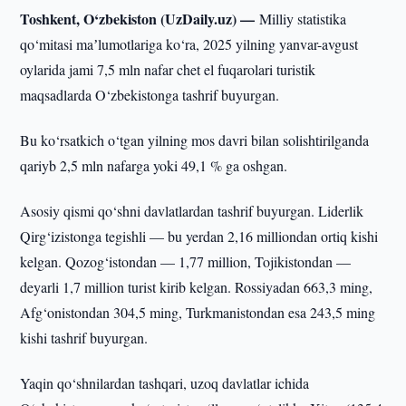
Toshkent, O‘zbekiston (UzDaily.uz) —
Milliy statistika
qo‘mitasi maʼlumotlariga ko‘ra, 2025 yilning yanvar-avgust
oylarida jami 7,5 mln nafar chet el fuqarolari turistik
maqsadlarda O‘zbekistonga tashrif buyurgan.
Bu ko‘rsatkich o‘tgan yilning mos davri bilan solishtirilganda
qariyb 2,5 mln nafarga yoki 49,1 % ga oshgan.
Asosiy qismi qo‘shni davlatlardan tashrif buyurgan. Liderlik
Qirg‘izistonga tegishli — bu yerdan 2,16 milliondan ortiq kishi
kelgan. Qozog‘istondan — 1,77 million, Tojikistondan —
deyarli 1,7 million turist kirib kelgan. Rossiyadan 663,3 ming,
Afg‘onistondan 304,5 ming, Turkmanistondan esa 243,5 ming
kishi tashrif buyurgan.
Yaqin qo‘shnilardan tashqari, uzoq davlatlar ichida