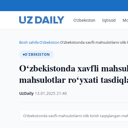
O‘zbekiston
Iqtisod
Mo
Bosh sahifa
O‘zbekiston
O‘zbekistonda xavfli mahsulotlarni olib 
›
›
O‘ZBEKISTON
O‘zbekistonda xavfli mahsul
mahsulotlar ro‘yxati tasdiq
UzDaily
·
13.01.2025
·
21:40
O‘zbekistonda xavfli mahsulotlarni olib kirish taqiqlangan mah