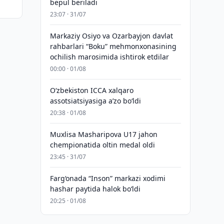
bepul beriladi
23:07 · 31/07
Markaziy Osiyo va Ozarbayjon davlat
rahbarlari “Boku” mehmonxonasining
ochilish marosimida ishtirok etdilar
00:00 · 01/08
O‘zbekiston ICCA xalqaro
assotsiatsiyasiga aʼzo bo‘ldi
20:38 · 01/08
Muxlisa Masharipova U17 jahon
chempionatida oltin medal oldi
23:45 · 31/07
Farg‘onada “Inson” markazi xodimi
hashar paytida halok bo‘ldi
20:25 · 01/08