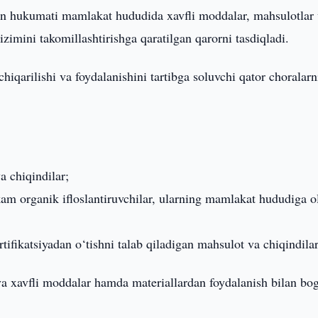
n hukumati mamlakat hududida xavfli moddalar, mahsulotlar
zimini takomillashtirishga qaratilgan qarorni tasdiqladi.
 chiqarilishi va foydalanishini tartibga soluvchi qator choralarn
a chiqindilar;
am organik ifloslantiruvchilar, ularning mamlakat hududiga o
tifikatsiyadan o‘tishni talab qiladigan mahsulot va chiqindilar
va xavfli moddalar hamda materiallardan foydalanish bilan bog