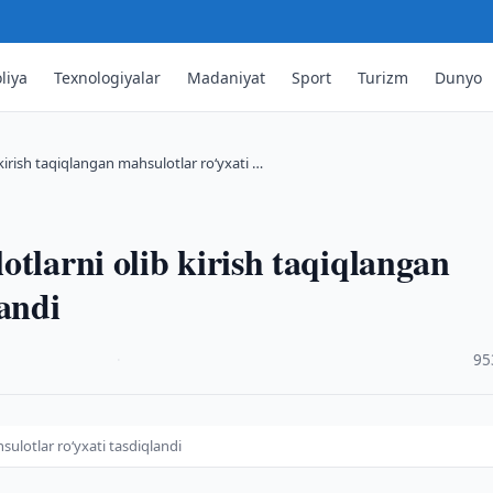
liya
Texnologiyalar
Madaniyat
Sport
Turizm
Dunyo
kirish taqiqlangan mahsulotlar ro‘yxati …
otlarni olib kirish taqiqlangan
landi
·
95
sulotlar ro‘yxati tasdiqlandi