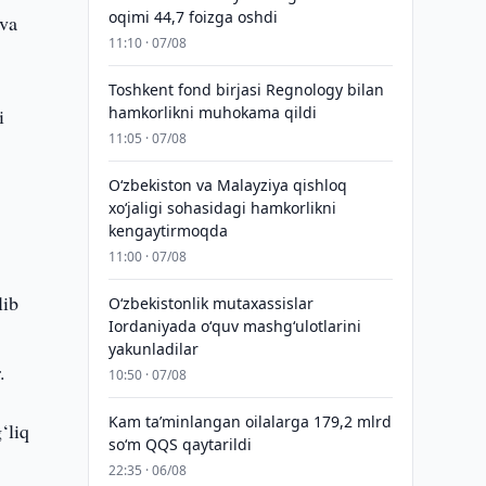
oqimi 44,7 foizga oshdi
 va
11:10 · 07/08
Toshkent fond birjasi Regnology bilan
hamkorlikni muhokama qildi
i
11:05 · 07/08
Oʻzbekiston va Malayziya qishloq
xoʻjaligi sohasidagi hamkorlikni
kengaytirmoqda
11:00 · 07/08
lib
Oʻzbekistonlik mutaxassislar
Iordaniyada oʻquv mashgʻulotlarini
yakunladilar
.
10:50 · 07/08
Kam taʼminlangan oilalarga 179,2 mlrd
‘liq
so‘m QQS qaytarildi
22:35 · 06/08