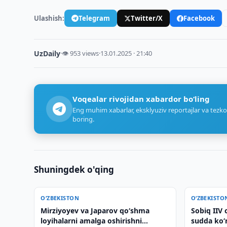
Ulashish:
Telegram
Twitter/X
Facebook
UzDaily
·
👁 953 views
·
13.01.2025 · 21:40
Voqealar rivojidan xabardor bo‘ling
Eng muhim xabarlar, eksklyuziv reportajlar va tezko
boring.
Shuningdek o'qing
O‘ZBEKISTON
O‘ZBEKISTO
Mirziyoyev va Japarov qoʻshma
Sobiq IIV 
loyihalarni amalga oshirishni
sudda ko‘r