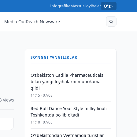
Infografika
Maxsus loyihalar
O'z
Media OutReach Newswire
SO'NGGI YANGILIKLAR
Oʻzbekiston Cadila Pharmaceuticals
bilan yangi loyihalarni muhokama
qildi
11:15 · 07/08
3 views
Red Bull Dance Your Style milliy finali
Toshkentda bo'lib o'tadi
11:10 · 07/08
O‘zbekistondan Vyetnamga turistlar