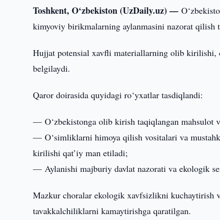
Toshkent, O‘zbekiston (UzDaily.uz) —
O‘zbekisto
kimyoviy birikmalarning aylanmasini nazorat qilish ti
Hujjat potensial xavfli materiallarning olib kirilishi,
belgilaydi.
Qaror doirasida quyidagi ro‘yxatlar tasdiqlandi:
— O‘zbekistonga olib kirish taqiqlangan mahsulot v
— O‘simliklarni himoya qilish vositalari va mustahk
kirilishi qat’iy man etiladi;
— Aylanishi majburiy davlat nazorati va ekologik ser
Mazkur choralar ekologik xavfsizlikni kuchaytirish 
tavakkalchiliklarni kamaytirishga qaratilgan.