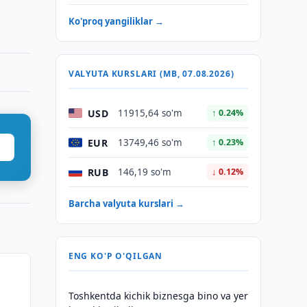
Ko'proq yangiliklar →
VALYUTA KURSLARI (MB, 07.08.2026)
USD
11915,64 so'm
↑ 0.24%
EUR
13749,46 so'm
↑ 0.23%
RUB
146,19 so'm
↓ 0.12%
Barcha valyuta kurslari →
ENG KO'P O'QILGAN
Toshkentda kichik biznesga bino va yer