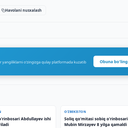
Havolani nusxalash
Obuna bo'ling
r yangiliklarni o‘zingizga qulay platformada kuzatib
N
O‘ZBEKISTON
o‘rinbosari Abdullayev ishi
Soliq qo‘mitasi sobiq o‘rinbosari
iladi
Mubin Mirzayev 8 yilga qamaldi