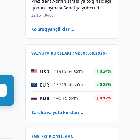
Prezident Administratsiya to'g'risidagi
qonun loyihasi Senatga yuborildi
22:15 · 06/08
Ko'proq yangiliklar →
VALYUTA KURSLARI (MB, 07.08.2026)
USD
11915,64 so'm
↑ 0.24%
EUR
13749,46 so'm
↑ 0.23%
RUB
146,19 so'm
↓ 0.12%
Barcha valyuta kurslari →
ENG KO'P O'QILGAN