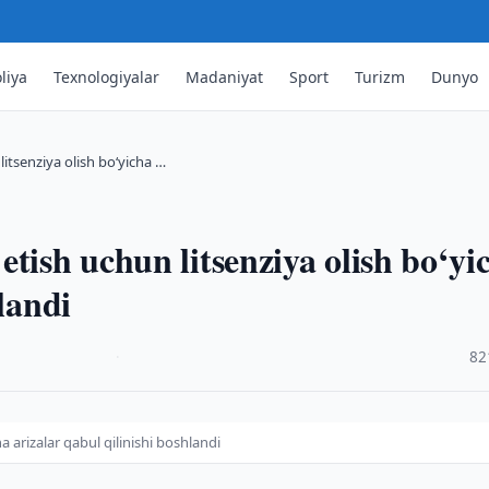
liya
Texnologiyalar
Madaniyat
Sport
Turizm
Dunyo
itsenziya olish bo‘yicha …
tish uchun litsenziya olish bo‘yi
landi
·
82
a arizalar qabul qilinishi boshlandi