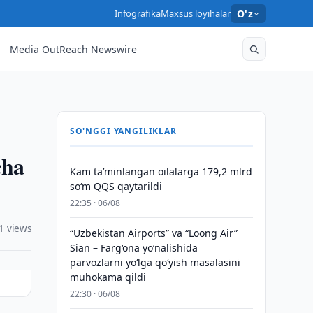
Infografika
Maxsus loyihalar
O'z
Media OutReach Newswire
SO'NGGI YANGILIKLAR
cha
Kam taʼminlangan oilalarga 179,2 mlrd
so‘m QQS qaytarildi
22:35 · 06/08
1 views
“Uzbekistan Airports” va “Loong Air”
Sian – Farg‘ona yo‘nalishida
parvozlarni yo‘lga qo‘yish masalasini
muhokama qildi
22:30 · 06/08