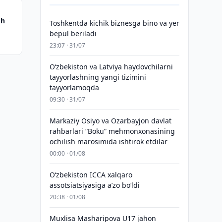
oh
Toshkentda kichik biznesga bino va yer
bepul beriladi
23:07 · 31/07
Oʻzbekiston va Latviya haydovchilarni
tayyorlashning yangi tizimini
tayyorlamoqda
09:30 · 31/07
Markaziy Osiyo va Ozarbayjon davlat
rahbarlari “Boku” mehmonxonasining
ochilish marosimida ishtirok etdilar
00:00 · 01/08
O‘zbekiston ICCA xalqaro
assotsiatsiyasiga aʼzo bo‘ldi
20:38 · 01/08
Muxlisa Masharipova U17 jahon