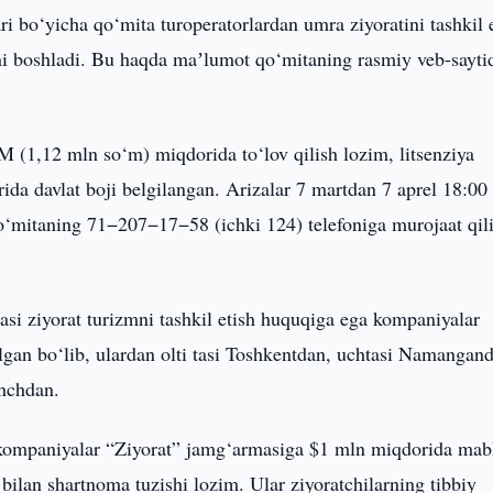
ri bo‘yicha qo‘mita turoperatorlardan umra ziyoratini tashkil 
shni boshladi. Bu haqda maʼlumot qo‘mitaning rasmiy veb-sayti
 (1,12 mln so‘m) miqdorida to‘lov qilish lozim, litsenziya
da davlat boji belgilangan. Arizalar 7 martdan 7 aprel 18:00
o‘mitaning 71−207−17−58 (ichki 124) telefoniga murojaat qil
si ziyorat turizmni tashkil etish huquqiga ega kompaniyalar
ilgan bo‘lib, ulardan olti tasi Toshkentdan, uchtasi Namangan
nchdan.
i kompaniyalar “Ziyorat” jamg‘armasiga $1 mln miqdorida mab
 bilan shartnoma tuzishi lozim. Ular ziyoratchilarning tibbiy