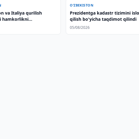
N
O‘ZBEKISTON
n va Italiya qurilish
Prezidentga kadastr tizimini isl
i hamkorlikni
qilish bo'yicha taqdimot qilindi
adi
05/08/2026