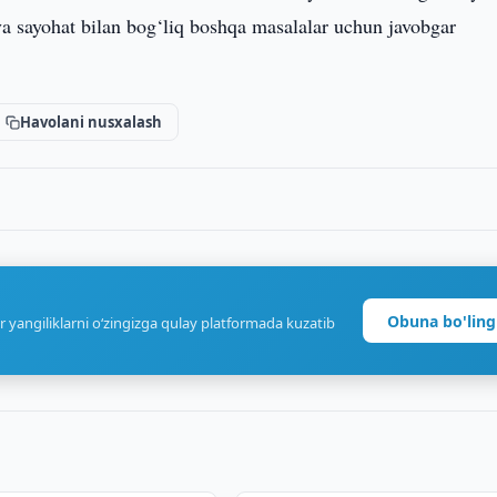
va sayohat bilan bog‘liq boshqa masalalar uchun javobgar
Havolani nusxalash
Obuna bo'ling
r yangiliklarni o‘zingizga qulay platformada kuzatib