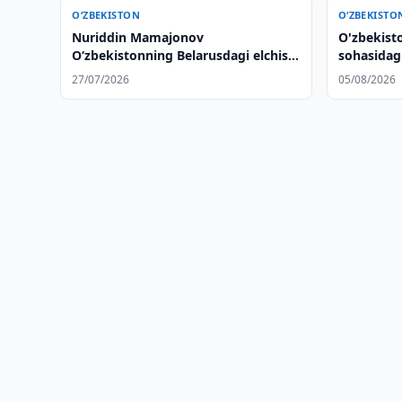
O‘ZBEKISTON
O‘ZBEKISTO
Nuriddin Mamajonov
O'zbekisto
O‘zbekistonning Belarusdagi elchisi
sohasidag
etib tayinlandi
kengaytir
27/07/2026
05/08/2026