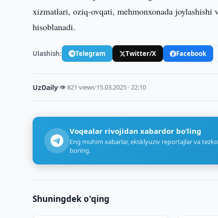
xizmatlari, oziq-ovqati, mehmonxonada joylashishi 
hisoblanadi.
Ulashish:
Telegram
Twitter/X
Facebook
UzDaily
·
👁 821 views
·
15.03.2025 · 22:10
Voqealar rivojidan xabardor bo‘ling
Eng muhim xabarlar, eksklyuziv reportajlar va tezko
boring.
Shuningdek o'qing