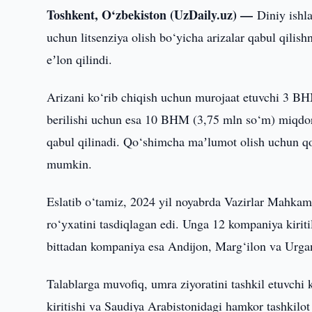
Toshkent, O‘zbekiston (UzDaily.uz) —
Diniy ishla
uchun litsenziya olish bo‘yicha arizalar qabul qili
eʼlon qilindi.
Arizani ko‘rib chiqish uchun murojaat etuvchi 3 BHM
berilishi uchun esa 10 BHM (3,75 mln so‘m) miqdori
qabul qilinadi. Qo‘shimcha maʼlumot olish uchun q
mumkin.
Eslatib o‘tamiz, 2024 yil noyabrda Vazirlar Mahkama
ro‘yxatini tasdiqlagan edi. Unga 12 kompaniya kirit
bittadan kompaniya esa Andijon, Marg‘ilon va Urga
Talablarga muvofiq, umra ziyoratini tashkil etuvch
kiritishi va Saudiya Arabistonidagi hamkor tashkilot