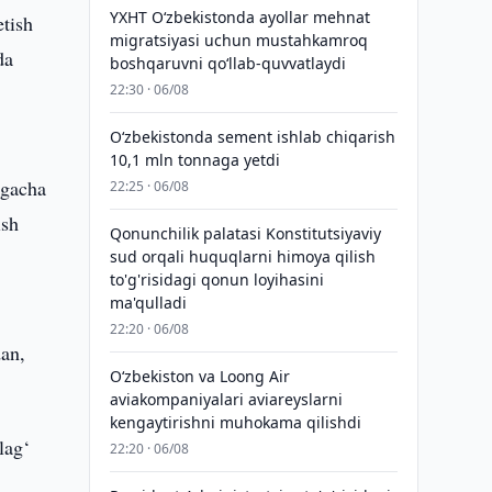
YXHT O‘zbekistonda ayollar mehnat
etish
migratsiyasi uchun mustahkamroq
da
boshqaruvni qo‘llab-quvvatlaydi
22:30 · 06/08
O‘zbekistonda sement ishlab chiqarish
10,1 mln tonnaga yetdi
 gacha
22:25 · 06/08
ish
Qonunchilik palatasi Konstitutsiyaviy
sud orqali huquqlarni himoya qilish
to'g'risidagi qonun loyihasini
ma'qulladi
22:20 · 06/08
dan,
Oʻzbekiston va Loong Air
aviakompaniyalari aviareyslarni
kengaytirishni muhokama qilishdi
lag‘
22:20 · 06/08