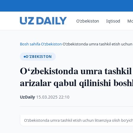
O‘zbekiston
Iqtisod
Mo
Bosh sahifa
O‘zbekiston
O‘zbekistonda umra tashkil etish uchun l
›
›
O‘ZBEKISTON
O‘zbekistonda umra tashkil e
arizalar qabul qilinishi bosh
UzDaily
·
15.03.2025
·
22:10
O‘zbekistonda umra tashkil etish uchun litsenziya olish bo‘yich