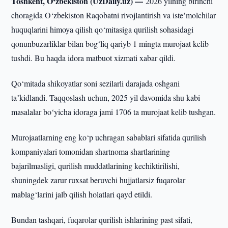
Toshkent, O‘zbekiston (UzDaily.uz) —
2026 yilning birinchi
choragida O‘zbekiston Raqobatni rivojlantirish va isteʼmolchilar
huquqlarini himoya qilish qo‘mitasiga qurilish sohasidagi
qonunbuzarliklar bilan bog‘liq qariyb 1 mingta murojaat kelib
tushdi. Bu haqda idora matbuot xizmati xabar qildi.
Qo‘mitada shikoyatlar soni sezilarli darajada oshgani
taʼkidlandi. Taqqoslash uchun, 2025 yil davomida shu kabi
masalalar bo‘yicha idoraga jami 1706 ta murojaat kelib tushgan.
Murojaatlarning eng ko‘p uchragan sabablari sifatida qurilish
kompaniyalari tomonidan shartnoma shartlarining
bajarilmasligi, qurilish muddatlarining kechiktirilishi,
shuningdek zarur ruxsat beruvchi hujjatlarsiz fuqarolar
mablag‘larini jalb qilish holatlari qayd etildi.
Bundan tashqari, fuqarolar qurilish ishlarining past sifati,