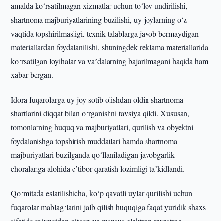
amalda ko‘rsatilmagan xizmatlar uchun to‘lov undirilishi,
shartnoma majburiyatlarining buzilishi, uy-joylarning o‘z
vaqtida topshirilmasligi, texnik talablarga javob bermaydigan
materiallardan foydalanilishi, shuningdek reklama materiallarida
ko‘rsatilgan loyihalar va vaʼdalarning bajarilmagani haqida ham
xabar bergan.
Idora fuqarolarga uy-joy sotib olishdan oldin shartnoma
shartlarini diqqat bilan o‘rganishni tavsiya qildi. Xususan,
tomonlarning huquq va majburiyatlari, qurilish va obyektni
foydalanishga topshirish muddatlari hamda shartnoma
majburiyatlari buzilganda qo‘llaniladigan javobgarlik
choralariga alohida eʼtibor qaratish lozimligi taʼkidlandi.
Qo‘mitada eslatilishicha, ko‘p qavatli uylar qurilishi uchun
fuqarolar mablag‘larini jalb qilish huquqiga faqat yuridik shaxs
sifatida ro‘yxatdan o‘tgan va maxsus elektron reyestrga