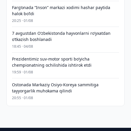
Farg‘onada “Inson” markazi xodimi hashar paytida
halok bo‘ldi
20:25 · 01/08
7 avgustdan O‘zbekistonda hayvonlarni ro‘yxatdan
o‘tkazish boshlanadi
18:45 · 04/08
Prezidentimiz suv-motor sporti bo‘yicha
chempionatning ochilishida ishtirok etdi
19:59 · 01/08
Ostonada Markaziy Osiyo-Koreya sammitiga
tayyorgarlik muhokama qilindi
20:55 · 01/08