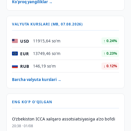
Ko'proq yangiliklar →
VALYUTA KURSLARI (MB, 07.08.2026)
USD
11915,64 so'm
↑ 0.24%
EUR
13749,46 so'm
↑ 0.23%
RUB
146,19 so'm
↓ 0.12%
Barcha valyuta kurslari →
ENG KO'P O'QILGAN
O‘zbekiston ICCA xalqaro assotsiatsiyasiga aʼzo bo‘ldi
20:38 · 01/08