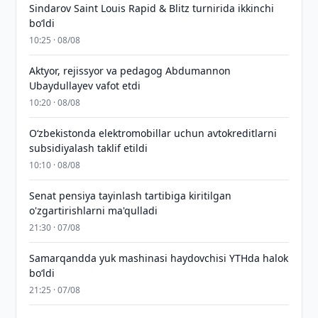
Sindarov Saint Louis Rapid & Blitz turnirida ikkinchi
bo‘ldi
10:25 · 08/08
Aktyor, rejissyor va pedagog Abdumannon
Ubaydullayev vafot etdi
10:20 · 08/08
O‘zbekistonda elektromobillar uchun avtokreditlarni
subsidiyalash taklif etildi
10:10 · 08/08
Senat pensiya tayinlash tartibiga kiritilgan
o'zgartirishlarni ma'qulladi
21:30 · 07/08
Samarqandda yuk mashinasi haydovchisi YTHda halok
bo‘ldi
21:25 · 07/08