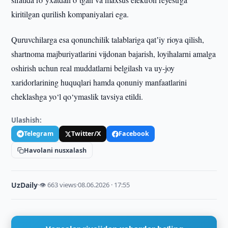
kiritilgan qurilish kompaniyalari ega.
Quruvchilarga esa qonunchilik talablariga qatʼiy rioya qilish,
shartnoma majburiyatlarini vijdonan bajarish, loyihalarni amalga
oshirish uchun real muddatlarni belgilash va uy-joy
xaridorlarining huquqlari hamda qonuniy manfaatlarini
cheklashga yo‘l qo‘ymaslik tavsiya etildi.
Ulashish:
Telegram
Twitter/X
Facebook
Havolani nusxalash
UzDaily
·
👁 663 views
·
08.06.2026 · 17:55