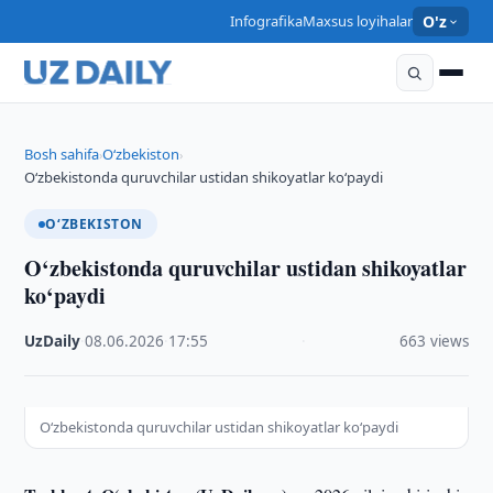
Infografika
Maxsus loyihalar
O'z
Bosh sahifa
O‘zbekiston
›
›
O‘zbekistonda quruvchilar ustidan shikoyatlar ko‘paydi
O‘ZBEKISTON
O‘zbekistonda quruvchilar ustidan shikoyatlar
ko‘paydi
UzDaily
·
08.06.2026
·
17:55
·
663 views
O‘zbekistonda quruvchilar ustidan shikoyatlar ko‘paydi