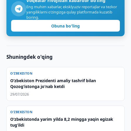
Voqealar rivojidan xabardor bo‘ling
Eng muhim xabarlar, eksklyuziv reportajlar va tezkor
yangiliklarni o‘zingizga qulay platformada kuzatib
boring.
Obuna bo'ling
Shuningdek o'qing
O‘ZBEKISTON
Oʻzbekiston Prezidenti amaliy tashrif bilan
Qozogʻistonga joʻnab ketdi
29/07/2026
O‘ZBEKISTON
O‘zbekistonda yarim yilda 8,2 mingga yaqin egizak
tug‘ildi