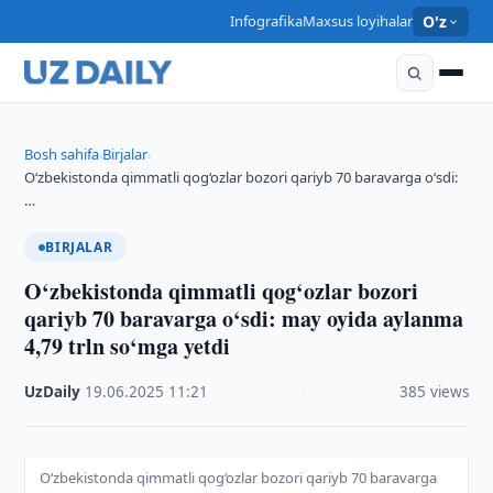
Infografika
Maxsus loyihalar
O'z
Bosh sahifa
Birjalar
›
›
O‘zbekistonda qimmatli qog‘ozlar bozori qariyb 70 baravarga o‘sdi:
…
BIRJALAR
O‘zbekistonda qimmatli qog‘ozlar bozori
qariyb 70 baravarga o‘sdi: may oyida aylanma
4,79 trln so‘mga yetdi
UzDaily
·
19.06.2025
·
11:21
·
385 views
O‘zbekistonda qimmatli qog‘ozlar bozori qariyb 70 baravarga