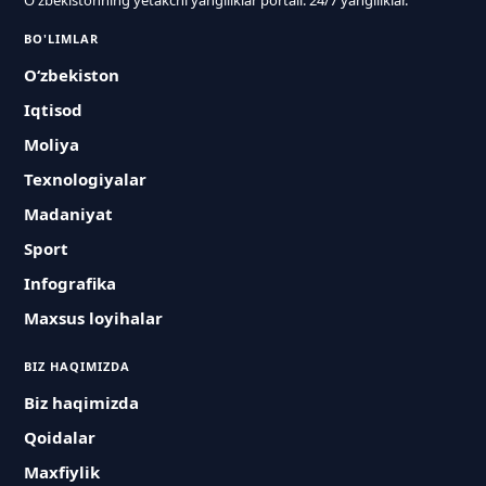
O'zbekistonning yetakchi yangiliklar portali. 24/7 yangiliklar.
BO'LIMLAR
O‘zbekiston
Iqtisod
Moliya
Texnologiyalar
Madaniyat
Sport
Infografika
Maxsus loyihalar
BIZ HAQIMIZDA
Biz haqimizda
Qoidalar
Maxfiylik