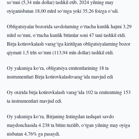
so‘mni (5,34 mln dollar) tashkil etib, 2024 yilning may
oyiganisbatan 18,00 mlrd so‘mga yoki 35,26 foizga o‘sdi.
Obligatsiyalar bozorida savdolarning o‘rtacha kunlik hajmi 3,29
mlrd so‘mni, o‘rtacha kunlik bitimlar soni 47 tani tashkil etdi.
Birja kotirovkalash varag‘iga kiritilgan obligatsiyalarning bozor
qiymati 1,5 trln so‘mni (113,94 mln dollar) tashkil etdi.
Oy yakuniga ko‘ra, obligatsiya emitentlarining 18 ta
instrumentlari Birja kotirovkalashvarag‘ida mavjud edi
Oy oxirida birja kotirovkalash varag‘ida 102 ta emitentning 153
ta instrumentlari mavjud edi.
Oy yakuniga ko‘ra, Birjaning listingdan tashqari savdo
maydonchasida 4 238 ta bitim tuzilib, o‘tgan yilning may oyiga
nisbatan 4,76% ga pasaydi.