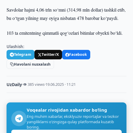
Savdolar hajmi 4,06 trln so‘mni (314,98 mln dollar) tashkil etib,
bu o‘tgan yilning may oyiga nisbatan 478 barobar ko‘paydi.
103 ta emitentning qimmatli qog‘ozlari bitimlar obyekti bo‘ldi.
Ulashish:
Telegram
Twitter/X
Facebook
Havolani nusxalash
UzDaily
·
👁 385 views
·
19.06.2025 · 11:21
Voqealar rivojidan xabardor bo‘ling
Eng muhim xabarlar, eksklyuziv reportajlar va tezkor
yangiliklarni o‘zingizga qulay platformada kuzatib
boring.