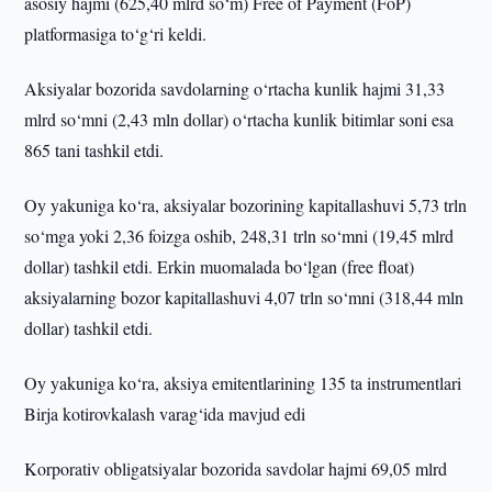
asosiy hajmi (625,40 mlrd so‘m) Free of Payment (FoP)
platformasiga to‘g‘ri keldi.
Aksiyalar bozorida savdolarning o‘rtacha kunlik hajmi 31,33
mlrd so‘mni (2,43 mln dollar) o‘rtacha kunlik bitimlar soni esa
865 tani tashkil etdi.
Oy yakuniga ko‘ra, aksiyalar bozorining kapitallashuvi 5,73 trln
so‘mga yoki 2,36 foizga oshib, 248,31 trln so‘mni (19,45 mlrd
dollar) tashkil etdi. Erkin muomalada bo‘lgan (free float)
aksiyalarning bozor kapitallashuvi 4,07 trln so‘mni (318,44 mln
dollar) tashkil etdi.
Oy yakuniga ko‘ra, aksiya emitentlarining 135 ta instrumentlari
Birja kotirovkalash varag‘ida mavjud edi
Korporativ obligatsiyalar bozorida savdolar hajmi 69,05 mlrd