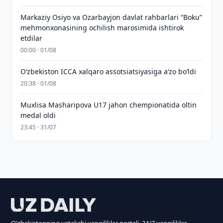
Markaziy Osiyo va Ozarbayjon davlat rahbarlari “Boku”
mehmonxonasining ochilish marosimida ishtirok
etdilar
00:00 · 01/08
O‘zbekiston ICCA xalqaro assotsiatsiyasiga aʼzo bo‘ldi
20:38 · 01/08
Muxlisa Masharipova U17 jahon chempionatida oltin
medal oldi
23:45 · 31/07