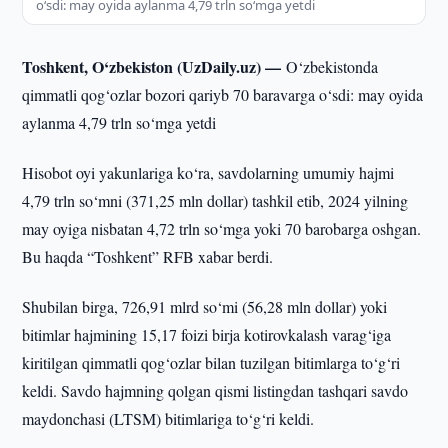
o‘sdi: may oyida aylanma 4,79 trln so‘mga yetdi
Toshkent, O‘zbekiston (UzDaily.uz) —
O‘zbekistonda
qimmatli qog‘ozlar bozori qariyb 70 baravarga o‘sdi: may oyida
aylanma 4,79 trln so‘mga yetdi
Hisobot oyi yakunlariga ko‘ra, savdolarning umumiy hajmi
4,79 trln so‘mni (371,25 mln dollar) tashkil etib, 2024 yilning
may oyiga nisbatan 4,72 trln so‘mga yoki 70 barobarga oshgan.
Bu haqda “Toshkent” RFB xabar berdi.
Shubilan birga, 726,91 mlrd so‘mi (56,28 mln dollar) yoki
bitimlar hajmining 15,17 foizi birja kotirovkalash varag‘iga
kiritilgan qimmatli qog‘ozlar bilan tuzilgan bitimlarga to‘g‘ri
keldi. Savdo hajmning qolgan qismi listingdan tashqari savdo
maydonchasi (LTSM) bitimlariga to‘g‘ri keldi.