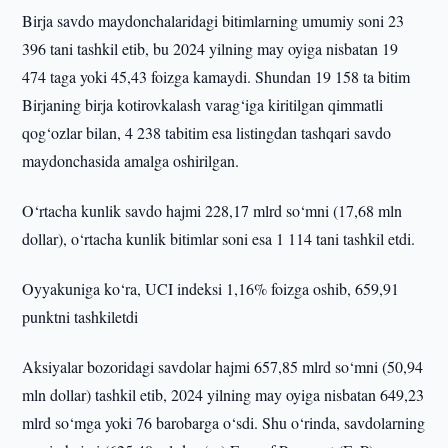
Birja savdo maydonchalaridagi bitimlarning umumiy soni 23
396 tani tashkil etib, bu 2024 yilning may oyiga nisbatan 19
474 taga yoki 45,43 foizga kamaydi. Shundan 19 158 ta bitim
Birjaning birja kotirovkalash varag‘iga kiritilgan qimmatli
qog‘ozlar bilan, 4 238 tabitim esa listingdan tashqari savdo
maydonchasida amalga oshirilgan.
O‘rtacha kunlik savdo hajmi 228,17 mlrd so‘mni (17,68 mln
dollar), o‘rtacha kunlik bitimlar soni esa 1 114 tani tashkil etdi.
Oyyakuniga ko‘ra, UCI indeksi 1,16% foizga oshib, 659,91
punktni tashkiletdi
Aksiyalar bozoridagi savdolar hajmi 657,85 mlrd so‘mni (50,94
mln dollar) tashkil etib, 2024 yilning may oyiga nisbatan 649,23
mlrd so‘mga yoki 76 barobarga o‘sdi. Shu o‘rinda, savdolarning