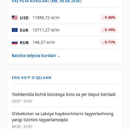
VALYUTA KURSLARI (MB, 06.08.2026)
USD
11886,72 so'm
↓ 0.46%
EUR
13717,27 so'm
↓ 0.19%
RUB
146,37 so'm
↓ 0.71%
Barcha valyuta kurslari →
ENG KO'P O'QILGAN
Toshkentda kichik biznesga bino va yer bepul beriladi
23:07 · 31/07
Oʻzbekiston va Latviya haydovchilarni tayyorlashning
yangi tizimini tayyorlamoqda
09:30 · 31/07