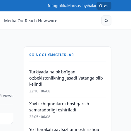
Infografika
Maxsus loyihalar
O'z
Media OutReach Newswire
SO'NGGI YANGILIKLAR
Turkiyada halok bo‘lgan
o‘zbekistonlikning jasadi Vatanga olib
kelindi
22:10 · 06/08
5 views
Xavfli chiqindilarni boshqarish
samaradorligi oshiriladi
22:05 · 06/08
Yo'l harakati xavfsizligini oshirishga