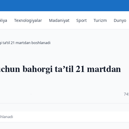
liya
Texnologiyalar
Madaniyat
Sport
Turizm
Dunyo
 taʼtil 21 martdan boshlanadi
chun bahorgi taʼtil 21 martdan
·
74
shlanadi