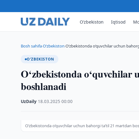
O‘zbekiston
Iqtisod
Mo
Bosh sahifa
O‘zbekiston
O‘zbekistonda o‘quvchilar uchun bahorgi
›
›
O‘ZBEKISTON
O‘zbekistonda o‘quvchilar u
boshlanadi
UzDaily
·
18.03.2025
·
00:00
O‘zbekistonda o‘quvchilar uchun bahorgi taʼtil 21 martdan bo