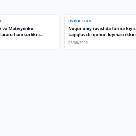
N
O‘ZBEKISTON
v va Matviyenko
Noqonuniy ravishda forma kiyis
lararo hamkorlikni
taqiqlovchi qonun loyihasi ikkin
 qildi
o'qishda qabul qilindi
05/08/2026