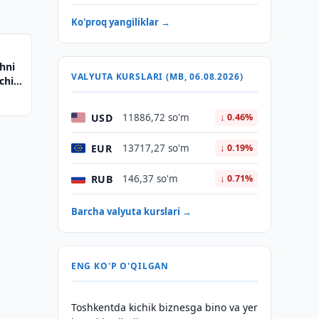
Ko'proq yangiliklar →
hni
VALYUTA KURSLARI (MB, 06.08.2026)
chi
USD
11886,72 so'm
↓ 0.46%
EUR
13717,27 so'm
↓ 0.19%
RUB
146,37 so'm
↓ 0.71%
Barcha valyuta kurslari →
ENG KO'P O'QILGAN
Toshkentda kichik biznesga bino va yer