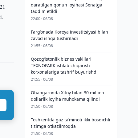
qaratilgan qonun loyihasi Senatga
 21
taqdim etildi
i.
22:00 · 06/08
Farg‘onada Koreya investitsiyasi bilan
zavod ishga tushiriladi
21:55 · 06/08
Qozogʻistonlik biznes vakillari
TEXNOPARK ishlab chiqarish
korxonalariga tashrif buyurishdi
21:55 · 06/08
Ohangaronda Xitoy bilan 30 million
dollarlik loyiha muhokama qilindi
21:50 · 06/08
Toshkentda gaz taʼminoti ikki bosqichli
tizimga o‘tkazilmoqda
21:50 · 06/08