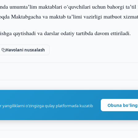
nda umumtaʼlim maktablari o‘quvchilari uchun bahorgi taʼtil
qda Maktabgacha va maktab taʼlimi vazirligi matbuot xizmat
ishga qaytishadi va darslar odatiy tartibda davom ettiriladi.
Havolani nusxalash
Obuna bo'ling
r yangiliklarni o‘zingizga qulay platformada kuzatib