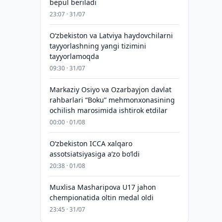
bepul beriladi
23:07 · 31/07
Oʻzbekiston va Latviya haydovchilarni
tayyorlashning yangi tizimini
tayyorlamoqda
09:30 · 31/07
Markaziy Osiyo va Ozarbayjon davlat
rahbarlari “Boku” mehmonxonasining
ochilish marosimida ishtirok etdilar
00:00 · 01/08
O‘zbekiston ICCA xalqaro
assotsiatsiyasiga aʼzo bo‘ldi
20:38 · 01/08
Muxlisa Masharipova U17 jahon
chempionatida oltin medal oldi
23:45 · 31/07