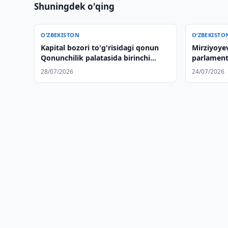
Shuningdek o'qing
O‘ZBEKISTON
O‘ZBEKISTO
Kapital bozori to'g'risidagi qonun
Mirziyoye
Qonunchilik palatasida birinchi
parlament
o'qishda qabul qilindi
muhokama
28/07/2026
24/07/2026