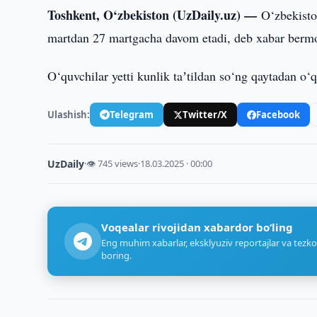
Toshkent, O‘zbekiston (UzDaily.uz) —
O‘zbekisto
martdan 27 martgacha davom etadi, deb xabar bermo
O‘quvchilar yetti kunlik taʼtildan so‘ng qaytadan o‘q
Ulashish:
Telegram
Twitter/X
Facebook
UzDaily
·
👁 745 views
·
18.03.2025 · 00:00
Voqealar rivojidan xabardor bo‘ling
Eng muhim xabarlar, eksklyuziv reportajlar va tezko
boring.