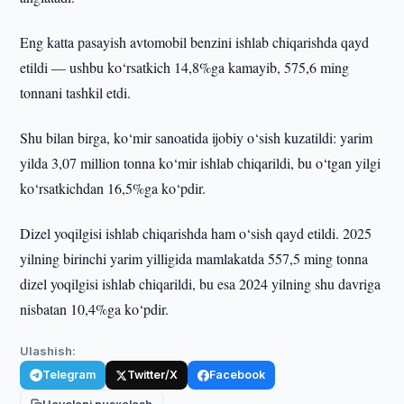
Eng katta pasayish avtomobil benzini ishlab chiqarishda qayd
etildi — ushbu ko‘rsatkich 14,8%ga kamayib, 575,6 ming
tonnani tashkil etdi.
Shu bilan birga, ko‘mir sanoatida ijobiy o‘sish kuzatildi: yarim
yilda 3,07 million tonna ko‘mir ishlab chiqarildi, bu o‘tgan yilgi
ko‘rsatkichdan 16,5%ga ko‘pdir.
Dizel yoqilgisi ishlab chiqarishda ham o‘sish qayd etildi. 2025
yilning birinchi yarim yilligida mamlakatda 557,5 ming tonna
dizel yoqilgisi ishlab chiqarildi, bu esa 2024 yilning shu davriga
nisbatan 10,4%ga ko‘pdir.
Ulashish:
Telegram
Twitter/X
Facebook