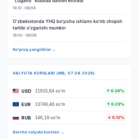
“Lugano” klubida davom ettiradi
18:10 · 08/08
O‘zbekistonda YHQ bo‘yicha ishlarni ko‘rib chiqish
tartibi o‘zgarishi mumkin
18:00 · 08/08
Ko'proq yangiliklar →
VALYUTA KURSLARI (MB, 07.08.2026)
USD
11915,64 so'm
↑ 0.24%
EUR
13749,46 so'm
↑ 0.23%
RUB
146,19 so'm
↓ 0.12%
Barcha valyuta kurslari →