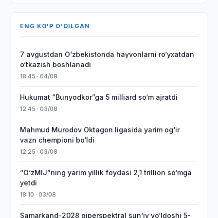
ENG KO'P O'QILGAN
7 avgustdan O‘zbekistonda hayvonlarni ro‘yxatdan
o‘tkazish boshlanadi
18:45 · 04/08
Hukumat “Bunyodkor”ga 5 milliard so‘m ajratdi
12:45 · 03/08
Mahmud Murodov Oktagon ligasida yarim og‘ir
vazn chempioni bo‘ldi
12:25 · 03/08
“O‘zMIJ”ning yarim yillik foydasi 2,1 trillion so‘mga
yetdi
18:10 · 03/08
Samarkand-2028 giperspektral sun’iy yo‘ldoshi 5-