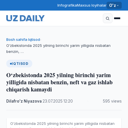
Infografika
Maxsus loyihalar
O'z
Bosh sahifa
Iqtisod
›
›
O‘zbekistonda 2025 yilning birinchi yarim yilligida nisbatan
benzin, …
IQTISOD
O‘zbekistonda 2025 yilning birinchi yarim
yilligida nisbatan benzin, neft va gaz ishlab
chiqarish kamaydi
Dilafro'z Niyazova
·
23.07.2025
·
12:20
·
595 views
O‘zbekistonda 2025 yilning birinchi yarim yilligida nisbatan