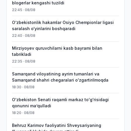
blogerlar kengashi tuzildi
22:45 · 08/08
O‘zbekistonlik hakamlar Osiyo Chempionlar ligasi
saralash o‘yinlarini boshqaradi
22:40 · 08/08
Mirziyoyev quruvchilarni kasb bayrami bilan
tabrikladi
22:35 · 08/08
Samarqand viloyatining ayrim tumanlari va
Samarqand shahri chegaralari oʻzgartirilmoqda
18:30 · 08/08
Oʻzbekiston Senati raqamli markaz toʻgʻrisidagi
qonunni maʼqulladi
18:20 · 08/08
Behruz Karimov faoliyatini Shveysariyaning