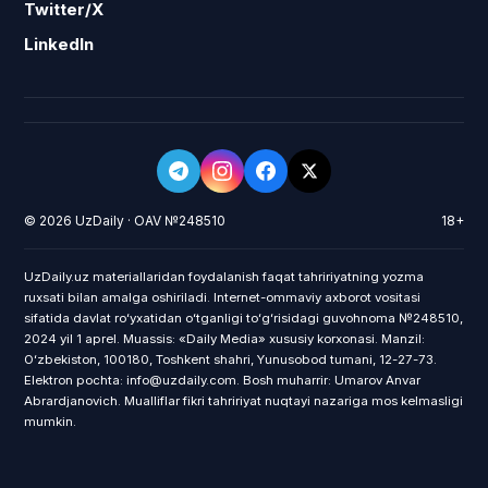
Twitter/X
LinkedIn
© 2026 UzDaily · OAV №248510
18+
UzDaily.uz materiallaridan foydalanish faqat tahririyatning yozma
ruxsati bilan amalga oshiriladi. Internet-ommaviy axborot vositasi
sifatida davlat roʻyxatidan oʻtganligi toʻgʻrisidagi guvohnoma №248510,
2024 yil 1 aprel. Muassis: «Daily Media» xususiy korxonasi. Manzil:
Oʻzbekiston, 100180, Toshkent shahri, Yunusobod tumani, 12-27-73.
Elektron pochta: info@uzdaily.com. Bosh muharrir: Umarov Anvar
Abrardjanovich. Mualliflar fikri tahririyat nuqtayi nazariga mos kelmasligi
mumkin.