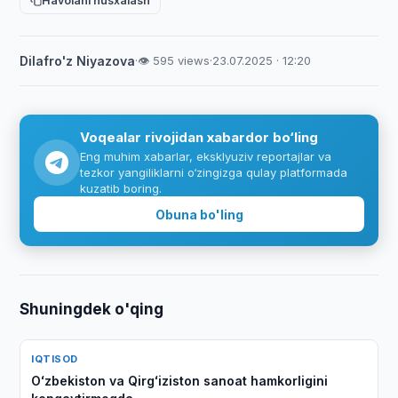
Havolani nusxalash
Dilafro'z Niyazova
·
👁 595 views
·
23.07.2025 · 12:20
Voqealar rivojidan xabardor bo‘ling
Eng muhim xabarlar, eksklyuziv reportajlar va
tezkor yangiliklarni o‘zingizga qulay platformada
kuzatib boring.
Obuna bo'ling
Shuningdek o'qing
IQTISOD
Oʻzbekiston va Qirgʻiziston sanoat hamkorligini