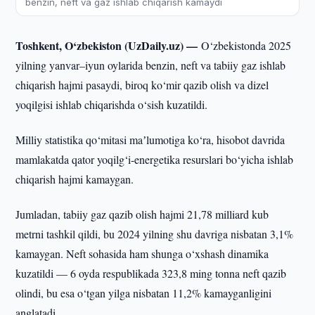
benzin, neft va gaz ishlab chiqarish kamaydi
Toshkent, O‘zbekiston (UzDaily.uz) —
O‘zbekistonda 2025
yilning yanvar–iyun oylarida benzin, neft va tabiiy gaz ishlab
chiqarish hajmi pasaydi, biroq ko‘mir qazib olish va dizel
yoqilgisi ishlab chiqarishda o‘sish kuzatildi.
Milliy statistika qo‘mitasi maʼlumotiga ko‘ra, hisobot davrida
mamlakatda qator yoqilg‘i-energetika resurslari bo‘yicha ishlab
chiqarish hajmi kamaygan.
Jumladan, tabiiy gaz qazib olish hajmi 21,78 milliard kub
metrni tashkil qildi, bu 2024 yilning shu davriga nisbatan 3,1%
kamaygan. Neft sohasida ham shunga o‘xshash dinamika
kuzatildi — 6 oyda respublikada 323,8 ming tonna neft qazib
olindi, bu esa o‘tgan yilga nisbatan 11,2% kamayganligini
anglatadi.