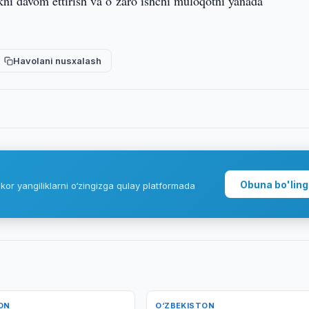
ni davom ettirish va o‘zaro ishchi muloqotni yanada
Havolani nusxalash
Obuna bo'ling
kor yangiliklarni o‘zingizga qulay platformada
ON
O‘ZBEKISTON