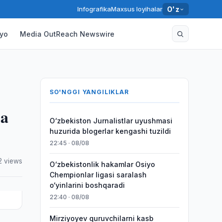
Infografika
Maxsus loyihalar
O'z
yo
Media OutReach Newswire
SO'NGGI YANGILIKLAR
ma
O‘zbekiston Jurnalistlar uyushmasi
huzurida blogerlar kengashi tuzildi
22:45 · 08/08
2 views
O‘zbekistonlik hakamlar Osiyo
Chempionlar ligasi saralash
o‘yinlarini boshqaradi
22:40 · 08/08
Mirziyoyev quruvchilarni kasb