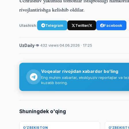
Uchrashuv yakunida tomonlar istiqboldagi hamkorlik
rivojlantirishga kelishib oldilar.
Ulashish:
Telegram
Twitter/X
Facebook
UzDaily
·
👁 432 views
·
04.06.2026 · 17:25
Voqealar rivojidan xabardor bo‘ling
Eng muhim xabarlar, eksklyuziv reportajlar va tez
kuzatib boring.
Shuningdek o'qing
O‘ZBEKISTON
O‘ZBEKIST