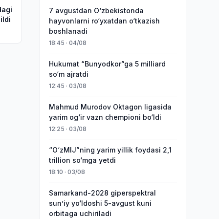
dagi
7 avgustdan O‘zbekistonda
ildi
hayvonlarni ro‘yxatdan o‘tkazish
boshlanadi
18:45 · 04/08
Hukumat “Bunyodkor”ga 5 milliard
so‘m ajratdi
12:45 · 03/08
Mahmud Murodov Oktagon ligasida
yarim og‘ir vazn chempioni bo‘ldi
12:25 · 03/08
“O‘zMIJ”ning yarim yillik foydasi 2,1
trillion so‘mga yetdi
18:10 · 03/08
Samarkand-2028 giperspektral
sun’iy yo‘ldoshi 5-avgust kuni
orbitaga uchiriladi