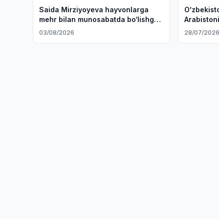
Saida Mirziyoyeva hayvonlarga
Oʻzbekist
mehr bilan munosabatda bo‘lishga
Arabistoni
chaqirdi
amalga os
03/08/2026
28/07/202
muhokama