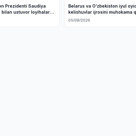
on Prezidenti Saudiya
Belarus va O‘zbekiston iyul oyi
 bilan ustuvor loyihalarni
kelishuvlar ijrosini muhokama q
hirish masalalarini
6
05/08/2026
 qildi