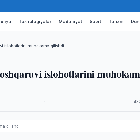
oliya
Texnologiyalar
Madaniyat
Sport
Turizm
Dun
i islohotlarini muhokama qilishdi
boshqaruvi islohotlarini muhoka
·
43
a qilishdi