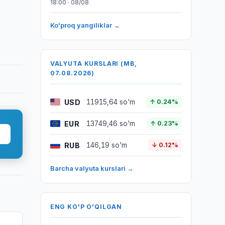
18:00 · 08/08
Ko'proq yangiliklar →
VALYUTA KURSLARI (MB,
07.08.2026)
USD
11915,64 so'm
↑ 0.24%
EUR
13749,46 so'm
↑ 0.23%
RUB
146,19 so'm
↓ 0.12%
Barcha valyuta kurslari →
ENG KO'P O'QILGAN