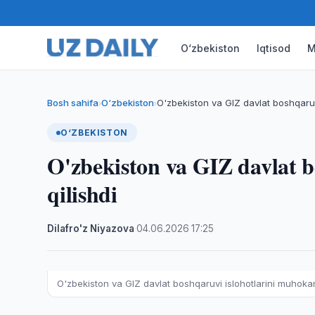
O‘zbekiston
Iqtisod
M
Bosh sahifa
O‘zbekiston
O'zbekiston va GIZ davlat boshqaruv
›
›
O‘ZBEKISTON
O'zbekiston va GIZ davlat 
qilishdi
Dilafro'z Niyazova
·
04.06.2026
·
17:25
O'zbekiston va GIZ davlat boshqaruvi islohotlarini muhokam