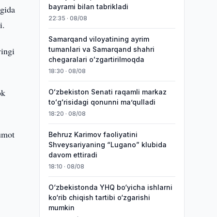
bayrami bilan tabrikladi
igida
22:35 · 08/08
i.
Samarqand viloyatining ayrim
ingi
tumanlari va Samarqand shahri
chegaralari oʻzgartirilmoqda
18:30 · 08/08
ok
Oʻzbekiston Senati raqamli markaz
toʻgʻrisidagi qonunni maʼqulladi
18:20 · 08/08
lumot
Behruz Karimov faoliyatini
Shveysariyaning “Lugano” klubida
davom ettiradi
18:10 · 08/08
O‘zbekistonda YHQ bo‘yicha ishlarni
ko‘rib chiqish tartibi o‘zgarishi
mumkin