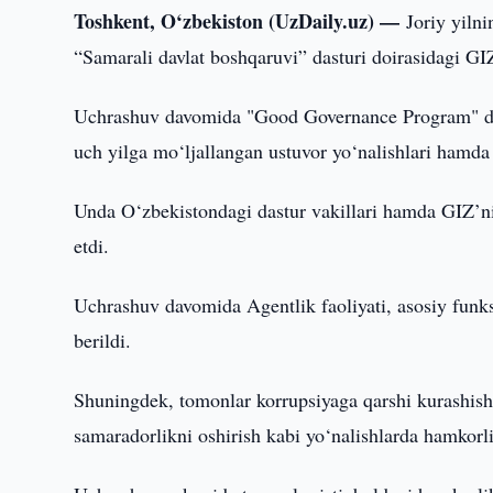
Toshkent, O‘zbekiston (UzDaily.uz) —
Joriy yilni
“Samarali davlat boshqaruvi” dasturi doirasidagi GIZ 
Uchrashuv davomida "Good Governance Program" dastu
uch yilga mo‘ljallangan ustuvor yo‘nalishlari hamda
Unda O‘zbekistondagi dastur vakillari hamda GIZ’ni
etdi.
Uchrashuv davomida Agentlik faoliyati, asosiy funksi
berildi.
Shuningdek, tomonlar korrupsiyaga qarshi kurashish, 
samaradorlikni oshirish kabi yo‘nalishlarda hamkorl