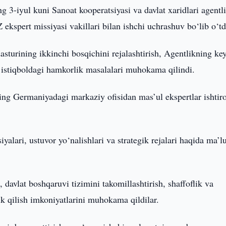
ng 3-iyul kuni Sanoat kooperatsiyasi va davlat xaridlari agentl
ekspert missiyasi vakillari bilan ishchi uchrashuv bo‘lib o‘td
rining ikkinchi bosqichini rejalashtirish, Agentlikning key
 istiqboldagi hamkorlik masalalari muhokama qilindi.
ng Germaniyadagi markaziy ofisidan mas’ul ekspertlar ishtir
yalari, ustuvor yo‘nalishlari va strategik rejalari haqida ma’
davlat boshqaruvi tizimini takomillashtirish, shaffoflik va
ik qilish imkoniyatlarini muhokama qildilar.