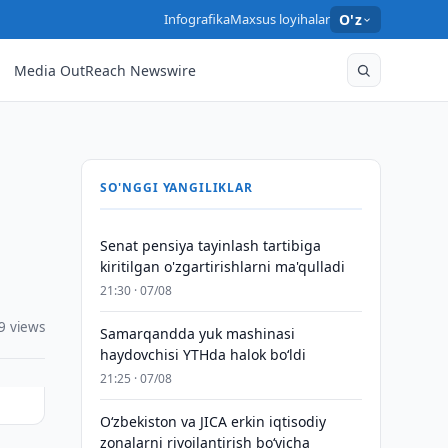
Infografika
Maxsus loyihalar
O'z
Media OutReach Newswire
SO'NGGI YANGILIKLAR
Senat pensiya tayinlash tartibiga
kiritilgan o'zgartirishlarni ma'qulladi
21:30 · 07/08
9 views
Samarqandda yuk mashinasi
haydovchisi YTHda halok bo‘ldi
21:25 · 07/08
Oʻzbekiston va JICA erkin iqtisodiy
zonalarni rivojlantirish boʻyicha