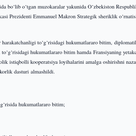
rida bo‘lib o‘tgan muzokaralar yakunida O‘zbekiston Respubli
kasi Prezidenti Emmanuel Makron Strategik sheriklik o‘rnati
r harakatchanligi to‘g‘risidagi hukumatlararo bitim, diplomati
sh to‘g‘risidagi hukumatlararo bitim hamda Fransiyaning yetak
lik istiqbolli kooperatsiya loyihalarini amalga oshirishni naz
korlik dasturi almashildi.
o‘g‘risida hukumatlararo bitim;