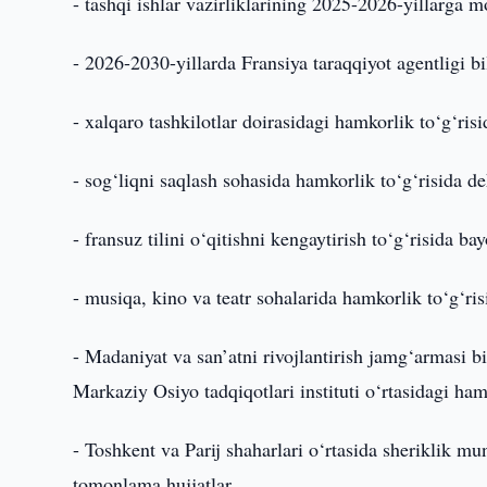
- tashqi ishlar vazirliklarining 2025-2026-yillarga m
- 2026-2030-yillarda Fransiya taraqqiyot agentligi b
- xalqaro tashkilotlar doirasidagi hamkorlik to‘g‘risi
- sog‘liqni saqlash sohasida hamkorlik to‘g‘risida de
- fransuz tilini o‘qitishni kengaytirish to‘g‘risida b
- musiqa, kino va teatr sohalarida hamkorlik to‘g‘ris
- Madaniyat va san’atni rivojlantirish jamg‘armasi b
Markaziy Osiyo tadqiqotlari instituti o‘rtasidagi ham
- Toshkent va Parij shaharlari o‘rtasida sheriklik m
tomonlama hujjatlar.