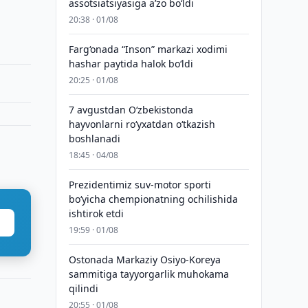
assotsiatsiyasiga aʼzo bo‘ldi
20:38 · 01/08
Farg‘onada “Inson” markazi xodimi
hashar paytida halok bo‘ldi
20:25 · 01/08
7 avgustdan O‘zbekistonda
hayvonlarni ro‘yxatdan o‘tkazish
boshlanadi
18:45 · 04/08
Prezidentimiz suv-motor sporti
bo‘yicha chempionatning ochilishida
ishtirok etdi
19:59 · 01/08
Ostonada Markaziy Osiyo-Koreya
sammitiga tayyorgarlik muhokama
qilindi
20:55 · 01/08