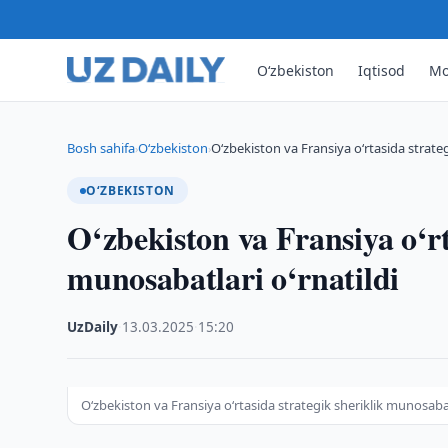
O‘zbekiston
Iqtisod
Mo
Bosh sahifa
O‘zbekiston
O‘zbekiston va Fransiya o‘rtasida strateg
›
›
O‘ZBEKISTON
O‘zbekiston va Fransiya o‘rt
munosabatlari o‘rnatildi
UzDaily
·
13.03.2025
·
15:20
O‘zbekiston va Fransiya o‘rtasida strategik sheriklik munosabatl