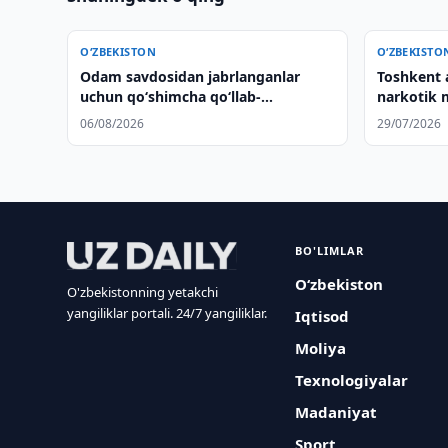
O‘ZBEKISTON
O‘ZBEKISTO
Odam savdosidan jabrlanganlar
Toshkent a
uchun qo‘shimcha qo‘llab-
narkotik 
quvvatlash choralari joriy etiladi
06/08/2026
29/07/2026
BO'LIMLAR
O‘zbekiston
O'zbekistonning yetakchi
yangiliklar portali. 24/7 yangiliklar.
Iqtisod
Moliya
Texnologiyalar
Madaniyat
Sport