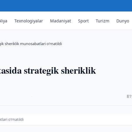
liya
Texnologiyalar
Madaniyat
Sport
Turizm
Dunyo
ik sheriklik munosabatlari o‘rnatildi
asida strategik sheriklik
·
81
ari o‘rnatildi