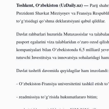
Toshkent, O‘zbekiston (UzDaily.uz) —
Parij shah
Prezidenti Shavkat Mirziyoyev va Fransiya Respubli
to‘g‘risidagi qo‘shma deklaratsiyani qabul qildilar.
Davlat rahbarlari huzurida Mutaxassislar va talabala
pasport egalarini viza talablaridan o‘zaro ozod qili
kompaniyalari bilan O‘zbekistonda 6,5 milliard yevro
tutuvchi Investitsiya va innovatsiya sohalaridagi ham
Davlat tashrifi davomida quyidagilar ham imzolandi:
- O‘zbekiston-Fransiya universitetini tashkil etish t
- readmissiya to‘g‘risida hukumatlararo bitim;