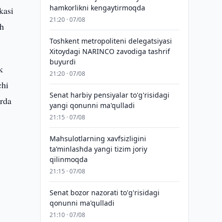
hamkorlikni kengaytirmoqda
kasi
21:20 · 07/08
sh
Toshkent metropoliteni delegatsiyasi
Xitoydagi NARINCO zavodiga tashrif
buyurdi
k
21:20 · 07/08
chi
Senat harbiy pensiyalar to'g'risidagi
arda
yangi qonunni ma'qulladi
21:15 · 07/08
Mahsulotlarning xavfsizligini
taʼminlashda yangi tizim joriy
qilinmoqda
21:15 · 07/08
Senat bozor nazorati to'g'risidagi
qonunni ma'qulladi
21:10 · 07/08