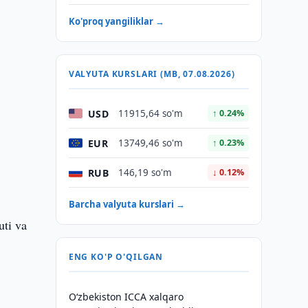
Ko'proq yangiliklar →
VALYUTA KURSLARI (MB, 07.08.2026)
USD
11915,64 so'm
↑ 0.24%
EUR
13749,46 so'm
↑ 0.23%
RUB
146,19 so'm
↓ 0.12%
Barcha valyuta kurslari →
uti va
ENG KO'P O'QILGAN
O‘zbekiston ICCA xalqaro