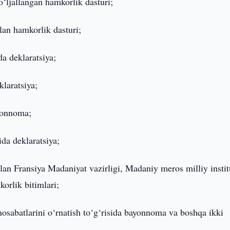
o‘ljallangan hamkorlik dasturi;
ilan hamkorlik dasturi;
da deklaratsiya;
klaratsiya;
ayonnoma;
ida deklaratsiya;
ilan Fransiya Madaniyat vazirligi, Madaniy meros milliy instit
korlik bitimlari;
unosabatlarini o‘rnatish to‘g‘risida bayonnoma va boshqa ikki