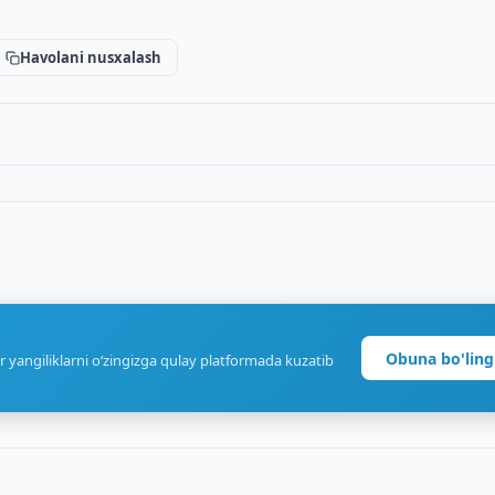
Havolani nusxalash
Obuna bo'ling
r yangiliklarni o‘zingizga qulay platformada kuzatib