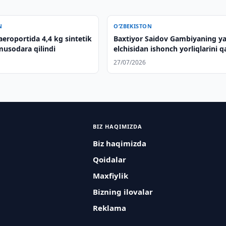
N
O‘ZBEKISTON
eroportida 4,4 kg sintetik
Baxtiyor Saidov Gambiyaning y
musodara qilindi
elchisidan ishonch yorliqlarini q
qildi
27/07/2026
BIZ HAQIMIZDA
Biz haqimizda
Qoidalar
Maxfiylik
Bizning ilovalar
Reklama