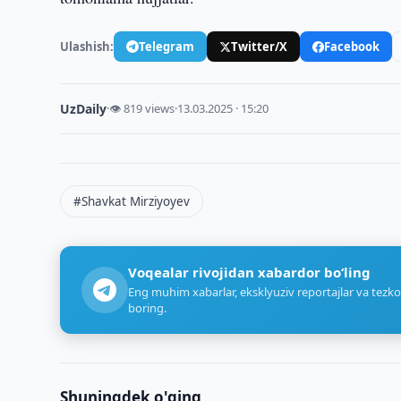
Ulashish:
Telegram
Twitter/X
Facebook
UzDaily
·
👁 819 views
·
13.03.2025 · 15:20
#Shavkat Mirziyoyev
Voqealar rivojidan xabardor bo‘ling
Eng muhim xabarlar, eksklyuziv reportajlar va tezko
boring.
Shuningdek o'qing