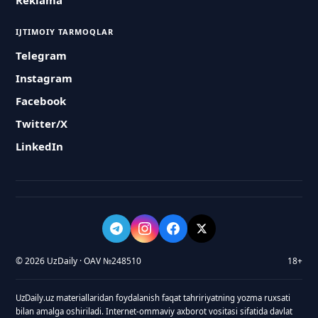
Reklama
IJTIMOIY TARMOQLAR
Telegram
Instagram
Facebook
Twitter/X
LinkedIn
© 2026 UzDaily · OAV №248510
18+
UzDaily.uz materiallaridan foydalanish faqat tahririyatning yozma ruxsati
bilan amalga oshiriladi. Internet-ommaviy axborot vositasi sifatida davlat