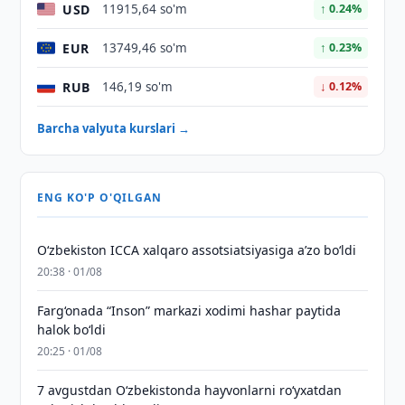
USD
11915,64 so'm
↑ 0.24%
EUR
13749,46 so'm
↑ 0.23%
RUB
146,19 so'm
↓ 0.12%
Barcha valyuta kurslari →
ENG KO'P O'QILGAN
O‘zbekiston ICCA xalqaro assotsiatsiyasiga aʼzo bo‘ldi
20:38 · 01/08
Farg‘onada “Inson” markazi xodimi hashar paytida
halok bo‘ldi
20:25 · 01/08
7 avgustdan O‘zbekistonda hayvonlarni ro‘yxatdan