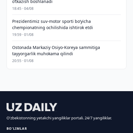
o‘tkazish boshlanadi
18:45 · 04/08
Prezidentimiz suv-motor sporti bo‘yicha
chempionatning ochilishida ishtirok etdi
19:59 · 01/08
Ostonada Markaziy Osiyo-Koreya sammitiga
tayyorgarlik muhokama qilindi
20:55 · 01/08
O'zbekistonning yetakchi yangiliklar portali. 24/7 yangiliklar.
BO'LIMLAR