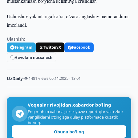
mustahkamlash bo‘yicha kelishuvga erishdilar.
Uchrashuv yakunlariga ko‘ra, o‘zaro anglashuv memorandumi
imzolandi.
Ulashish:
Telegram
Twitter/X
Facebook
Havolani nusxalash
UzDaily
·
👁 1481 views
·
05.11.2025 · 13:01
Voqealar rivojidan xabardor bo‘ling
Eng muhim xabarlar, eksklyuziv reportajlar va tezkor
yangiliklarni o‘zingizga qulay platformada kuzatib
boring.
Obuna bo'ling