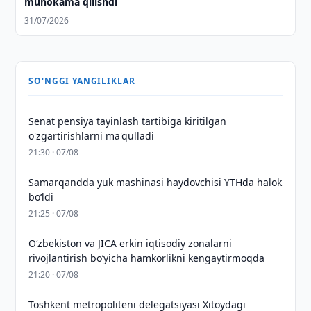
muhokama qilishdi
31/07/2026
SO'NGGI YANGILIKLAR
Senat pensiya tayinlash tartibiga kiritilgan
o'zgartirishlarni ma'qulladi
21:30 · 07/08
Samarqandda yuk mashinasi haydovchisi YTHda halok
bo‘ldi
21:25 · 07/08
Oʻzbekiston va JICA erkin iqtisodiy zonalarni
rivojlantirish boʻyicha hamkorlikni kengaytirmoqda
21:20 · 07/08
Toshkent metropoliteni delegatsiyasi Xitoydagi