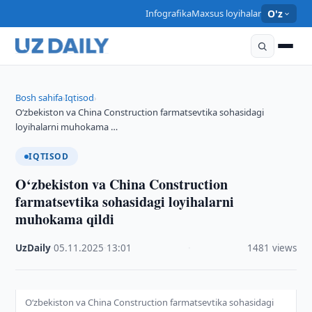
Infografika
Maxsus loyihalar
O'z
Bosh sahifa
Iqtisod
›
›
O‘zbekiston va China Construction farmatsevtika sohasidagi
loyihalarni muhokama …
IQTISOD
O‘zbekiston va China Construction
farmatsevtika sohasidagi loyihalarni
muhokama qildi
UzDaily
·
05.11.2025
·
13:01
·
1481 views
O‘zbekiston va China Construction farmatsevtika sohasidagi