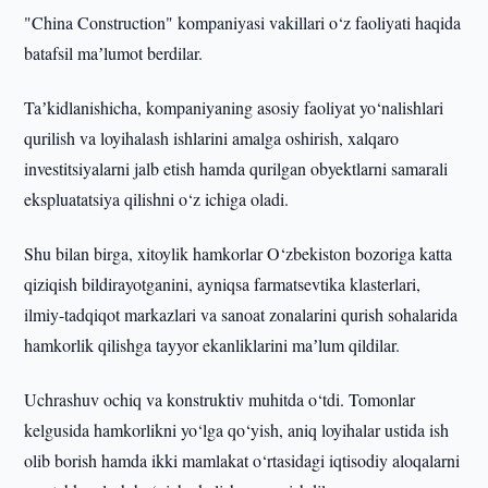
"China Construction" kompaniyasi vakillari o‘z faoliyati haqida
batafsil maʼlumot berdilar.
Taʼkidlanishicha, kompaniyaning asosiy faoliyat yo‘nalishlari
qurilish va loyihalash ishlarini amalga oshirish, xalqaro
investitsiyalarni jalb etish hamda qurilgan obyektlarni samarali
ekspluatatsiya qilishni o‘z ichiga oladi.
Shu bilan birga, xitoylik hamkorlar O‘zbekiston bozoriga katta
qiziqish bildirayotganini, ayniqsa farmatsevtika klasterlari,
ilmiy-tadqiqot markazlari va sanoat zonalarini qurish sohalarida
hamkorlik qilishga tayyor ekanliklarini maʼlum qildilar.
Uchrashuv ochiq va konstruktiv muhitda o‘tdi. Tomonlar
kelgusida hamkorlikni yo‘lga qo‘yish, aniq loyihalar ustida ish
olib borish hamda ikki mamlakat o‘rtasidagi iqtisodiy aloqalarni