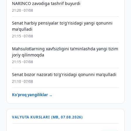
NARINCO zavodiga tashrif buyurdi
21:20 · 07/08
Senat harbiy pensiyalar to'g'risidagi yangi qonunni
ma'qulladi
21:15 · 07/08
Mahsulotlarning xavfsizligini taʼminlashda yangi tizim
joriy qilinmoqda
21:15 · 07/08
Senat bozor nazorati to'g'risidagi qonunni ma'qulladi
21:10 · 07/08
Ko'proq yangiliklar →
VALYUTA KURSLARI (MB, 07.08.2026)