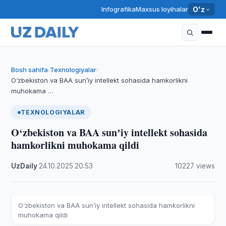
Infografika
Maxsus loyihalar
O'z
Bosh sahifa
Texnologiyalar
›
›
O‘zbekiston va BAA sunʼiy intellekt sohasida hamkorlikni
muhokama …
TEXNOLOGIYALAR
O‘zbekiston va BAA sunʼiy intellekt sohasida
hamkorlikni muhokama qildi
UzDaily
·
24.10.2025
·
20:53
·
10227 views
O‘zbekiston va BAA sunʼiy intellekt sohasida hamkorlikni
muhokama qildi