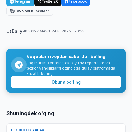
Telegram
Twitter/X
Facebook
Havolani nusxalash
UzDaily
·
👁 10227 views
·
24.10.2025 · 20:53
Voqealar rivojidan xabardor bo‘ling
Eng muhim xabarlar, eksklyuziv reportajlar va
tezkor yangiliklarni o‘zingizga qulay platformada
kuzatib boring.
Obuna bo'ling
Shuningdek o'qing
TEXNOLOGIYALAR