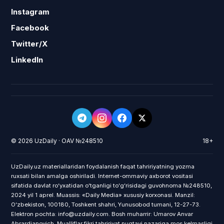
Instagram
Facebook
Twitter/X
LinkedIn
© 2026 UzDaily · OAV №248510
18+
UzDaily.uz materiallaridan foydalanish faqat tahririyatning yozma
ruxsati bilan amalga oshiriladi. Internet-ommaviy axborot vositasi
sifatida davlat roʻyxatidan oʻtganligi toʻgʻrisidagi guvohnoma №248510,
2024 yil 1 aprel. Muassis: «Daily Media» xususiy korxonasi. Manzil:
Oʻzbekiston, 100180, Toshkent shahri, Yunusobod tumani, 12-27-73.
Elektron pochta: info@uzdaily.com. Bosh muharrir: Umarov Anvar
Abrardjanovich. Mualliflar fikri tahririyat nuqtayi nazariga mos kelmasligi