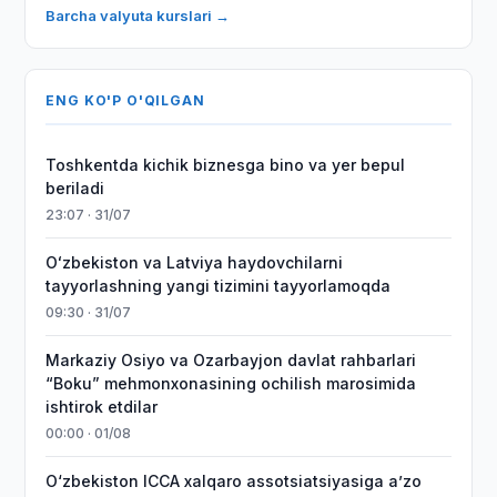
Barcha valyuta kurslari →
ENG KO'P O'QILGAN
Toshkentda kichik biznesga bino va yer bepul
beriladi
23:07 · 31/07
Oʻzbekiston va Latviya haydovchilarni
tayyorlashning yangi tizimini tayyorlamoqda
09:30 · 31/07
Markaziy Osiyo va Ozarbayjon davlat rahbarlari
“Boku” mehmonxonasining ochilish marosimida
ishtirok etdilar
00:00 · 01/08
O‘zbekiston ICCA xalqaro assotsiatsiyasiga aʼzo