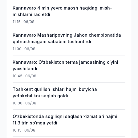
Kannavaro 4 mln yevro maosh haqidagi mish-
mishlarni rad etdi
11:15 · 06/08
Kannavaro Masharipovning Jahon chempionatida
qatnashmagani sababini tushuntirdi
11:00 · 06/08
Kannavaro: O‘zbekiston terma jamoasining o‘yini
yaxshilandi
10:45 · 06/08
Toshkent qurilish ishlari hajmi bo‘yicha
yetakchilikni saqlab qoldi
10:30 · 06/08
O‘zbekistonda sog‘liqni saqlash xizmatlari hajmi
11,3 trln so‘mga yetdi
10:15 · 06/08