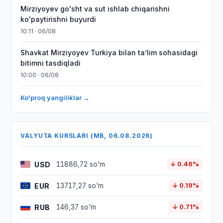
Mirziyoyev go'sht va sut ishlab chiqarishni
ko'paytirishni buyurdi
10:11 · 06/08
Shavkat Mirziyoyev Turkiya bilan taʼlim sohasidagi
bitimni tasdiqladi
10:00 · 06/08
Ko'proq yangiliklar →
VALYUTA KURSLARI (MB, 06.08.2026)
USD
11886,72 so'm
↓ 0.46%
EUR
13717,27 so'm
↓ 0.19%
RUB
146,37 so'm
↓ 0.71%