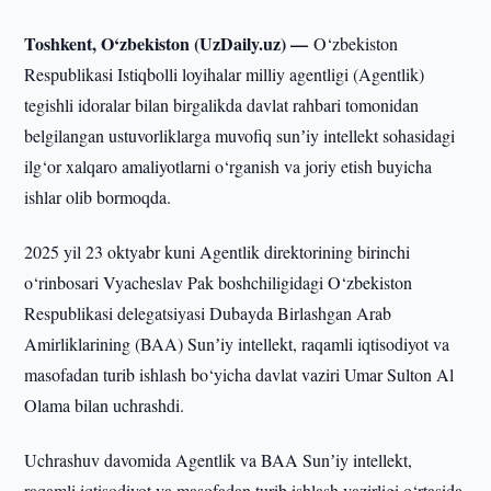
Toshkent, O‘zbekiston (UzDaily.uz) —
O‘zbekiston
Respublikasi Istiqbolli loyihalar milliy agentligi (Agentlik)
tegishli idoralar bilan birgalikda davlat rahbari tomonidan
belgilangan ustuvorliklarga muvofiq sunʼiy intellekt sohasidagi
ilg‘or xalqaro amaliyotlarni o‘rganish va joriy etish buyicha
ishlar olib bormoqda.
2025 yil 23 oktyabr kuni Agentlik direktorining birinchi
o‘rinbosari Vyacheslav Pak boshchiligidagi O‘zbekiston
Respublikasi delegatsiyasi Dubayda Birlashgan Arab
Amirliklarining (BAA) Sunʼiy intellekt, raqamli iqtisodiyot va
masofadan turib ishlash bo‘yicha davlat vaziri Umar Sulton Al
Olama bilan uchrashdi.
Uchrashuv davomida Agentlik va BAA Sunʼiy intellekt,
raqamli iqtisodiyot va masofadan turib ishlash vazirligi o‘rtasida