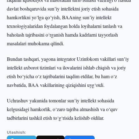
davlat boshqaruvida sunʼiy intellektni joriy etish sohasida
hamkorlikni yo‘lga qo‘yish, BAAning sunʼiy intellekt
texnologiyalaridan foydalangan holda loyihalarni tanlash va
baholash tajribasini o‘rganish hamda kadrlarni tayyorlash
masalalari muhokama qilindi.
Bundan tashqari, yagona integrator Uzinfokom vakillari sunʼiy
intellekt axborot tizimlari va ilovalarini ishlab chiqish va joriy
etish bo‘yicha o‘z tajribalarini taqdim etdilar, bu ham o‘z
navbatida, BAA vakillarining qiziqishini uyg‘otdi.
Uchrashuv yakunida tomonlar sunʼiy intellekt sohasida
kelgusidagi hamkorlik, o‘zaro tajriba almashish va o‘quv
tadbirlarini tashkil etish to‘g‘risida kelishib oldilar.
Ulashish: