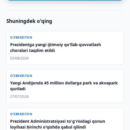
Shuningdek o'qing
O‘ZBEKISTON
Prezidentga yangi ijtimoiy qoʻllab-quvvatlash
choralari taqdim etildi
03/08/2026
O‘ZBEKISTON
Yangi Andijonda 45 million dollarga park va akvapark
quriladi
27/07/2026
O‘ZBEKISTON
Prezident Administratsiyasi to'g'risidagi qonun
loyihasi birinchi o'qishda qabul qilindi