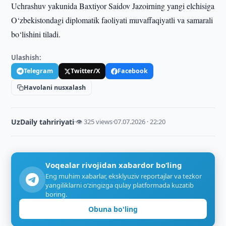
Uchrashuv yakunida Baxtiyor Saidov Jazoirning yangi elchisiga
O‘zbekistondagi diplomatik faoliyati muvaffaqiyatli va samarali
bo‘lishini tiladi.
Ulashish:
Telegram
Twitter/X
Facebook
Havolani nusxalash
UzDaily tahririyati
·
👁 325 views
·
07.07.2026 · 22:20
Voqealar rivojidan xabardor bo‘ling
Eng muhim xabarlar, eksklyuziv reportajlar va tezkor
yangiliklarni o‘zingizga qulay platformada kuzatib
boring.
Obuna bo'ling