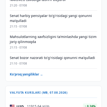
21:20 · 07/08
Senat harbiy pensiyalar to'g'risidagi yangi qonunni
ma'qulladi
21:15 · 07/08
Mahsulotlarning xavfsizligini taʼminlashda yangi tizim
joriy qilinmoqda
21:15 · 07/08
Senat bozor nazorati to'g'risidagi qonunni ma'qulladi
21:10 · 07/08
Ko'proq yangiliklar →
VALYUTA KURSLARI (MB, 07.08.2026)
USD
11915,64 so'm
↑ 0.24%