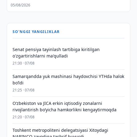
05/08/2026
SO'NGGI YANGILIKLAR
Senat pensiya tayinlash tartibiga kiritilgan
o'zgartirishlarni ma'qulladi
21:30 · 07/08
Samarqandda yuk mashinasi haydovchisi YTHda halok
bo‘ldi
21:25 · 07/08
Oʻzbekiston va JICA erkin iqtisodiy zonalarni
rivojlantirish boʻyicha hamkorlikni kengaytirmoqda
21:20 · 07/08
Toshkent metropoliteni delegatsiyasi Xitoydagi
NARINCO zavodiga tashrif buyurdi