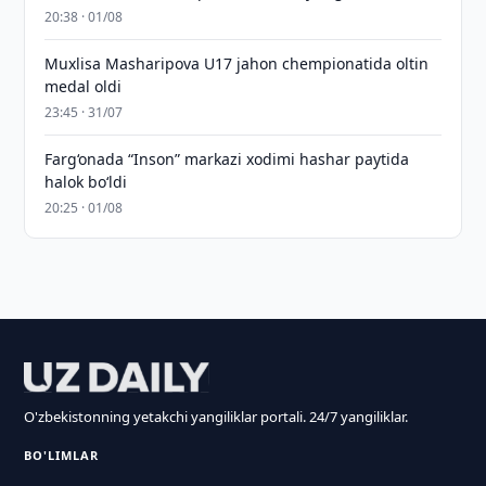
20:38 · 01/08
Muxlisa Masharipova U17 jahon chempionatida oltin
medal oldi
23:45 · 31/07
Farg‘onada “Inson” markazi xodimi hashar paytida
halok bo‘ldi
20:25 · 01/08
O'zbekistonning yetakchi yangiliklar portali. 24/7 yangiliklar.
BO'LIMLAR