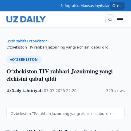
Infografika
Maxsus loyihalar
O'z
Bosh sahifa
O‘zbekiston
›
›
O‘zbekiston TIV rahbari Jazoirning yangi elchisini qabul qildi
O‘ZBEKISTON
O‘zbekiston TIV rahbari Jazoirning yangi
elchisini qabul qildi
UzDaily tahririyati
·
07.07.2026
·
22:20
·
325 views
O‘zbekiston TIV rahbari Jazoirning yangi elchisini qabul qildi