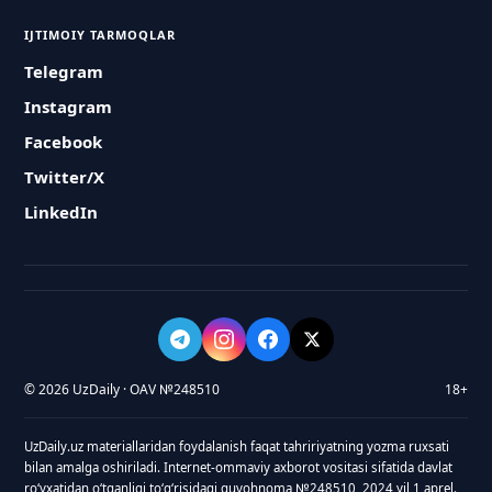
IJTIMOIY TARMOQLAR
Telegram
Instagram
Facebook
Twitter/X
LinkedIn
© 2026 UzDaily · OAV №248510
18+
UzDaily.uz materiallaridan foydalanish faqat tahririyatning yozma ruxsati
bilan amalga oshiriladi. Internet-ommaviy axborot vositasi sifatida davlat
roʻyxatidan oʻtganligi toʻgʻrisidagi guvohnoma №248510, 2024 yil 1 aprel.