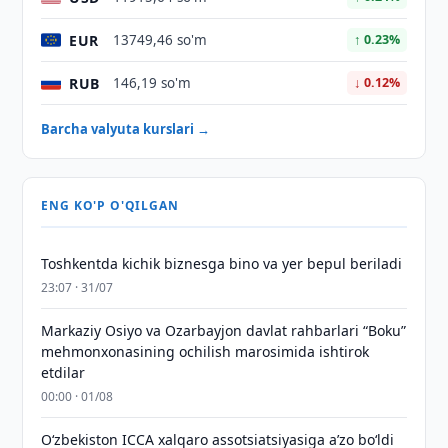
EUR
13749,46 so'm
↑ 0.23%
RUB
146,19 so'm
↓ 0.12%
Barcha valyuta kurslari →
ENG KO'P O'QILGAN
Toshkentda kichik biznesga bino va yer bepul beriladi
23:07 · 31/07
Markaziy Osiyo va Ozarbayjon davlat rahbarlari “Boku”
mehmonxonasining ochilish marosimida ishtirok
etdilar
00:00 · 01/08
O‘zbekiston ICCA xalqaro assotsiatsiyasiga aʼzo bo‘ldi