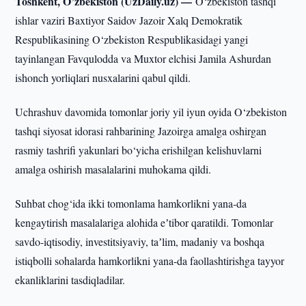
Toshkent, O’zbekiston (UzDaily.uz) —
O‘zbekiston tashqi
ishlar vaziri Baxtiyor Saidov Jazoir Xalq Demokratik
Respublikasining O‘zbekiston Respublikasidagi yangi
tayinlangan Favqulodda va Muxtor elchisi Jamila Ashurdan
ishonch yorliqlari nusxalarini qabul qildi.
Uchrashuv davomida tomonlar joriy yil iyun oyida O‘zbekiston
tashqi siyosat idorasi rahbarining Jazoirga amalga oshirgan
rasmiy tashrifi yakunlari bo‘yicha erishilgan kelishuvlarni
amalga oshirish masalalarini muhokama qildi.
Suhbat chog‘ida ikki tomonlama hamkorlikni yana-da
kengaytirish masalalariga alohida eʼtibor qaratildi. Tomonlar
savdo-iqtisodiy, investitsiyaviy, taʼlim, madaniy va boshqa
istiqbolli sohalarda hamkorlikni yana-da faollashtirishga tayyor
ekanliklarini tasdiqladilar.