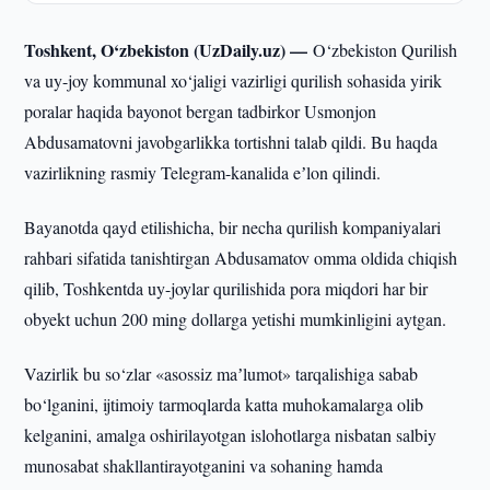
Toshkent, O‘zbekiston (UzDaily.uz) —
O‘zbekiston Qurilish
va uy-joy kommunal xo‘jaligi vazirligi qurilish sohasida yirik
poralar haqida bayonot bergan tadbirkor Usmonjon
Abdusamatovni javobgarlikka tortishni talab qildi. Bu haqda
vazirlikning rasmiy Telegram-kanalida eʼlon qilindi.
Bayanotda qayd etilishicha, bir necha qurilish kompaniyalari
rahbari sifatida tanishtirgan Abdusamatov omma oldida chiqish
qilib, Toshkentda uy-joylar qurilishida pora miqdori har bir
obyekt uchun 200 ming dollarga yetishi mumkinligini aytgan.
Vazirlik bu so‘zlar «asossiz maʼlumot» tarqalishiga sabab
bo‘lganini, ijtimoiy tarmoqlarda katta muhokamalarga olib
kelganini, amalga oshirilayotgan islohotlarga nisbatan salbiy
munosabat shakllantirayotganini va sohaning hamda