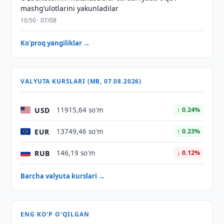
mashgʻulotlarini yakunladilar
10:50 · 07/08
Ko'proq yangiliklar →
VALYUTA KURSLARI (MB, 07.08.2026)
USD
11915,64 so'm
↑ 0.24%
EUR
13749,46 so'm
↑ 0.23%
RUB
146,19 so'm
↓ 0.12%
Barcha valyuta kurslari →
ENG KO'P O'QILGAN