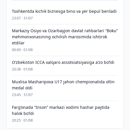
Toshkentda kichik biznesga bino va yer bepul beriladi
23:07 · 31/07
Markaziy Osiyo va Ozarbayjon davlat rahbarlari “Boku”
mehmonxonasining ochilish marosimida ishtirok
etdilar
00:00 · 01/08
O‘zbekiston ICCA xalqaro assotsiatsiyasiga aʼzo bo‘ldi
20:38 · 01/08
Muxlisa Masharipova U17 jahon chempionatida oltin
medal oldi
23:45 · 31/07
Farg‘onada “Inson” markazi xodimi hashar paytida
halok bo‘ldi
20:25 · 01/08