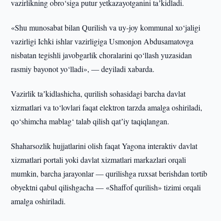
vazirlikning obro‘siga putur yetkazayotganini taʼkidladi.
«Shu munosabat bilan Qurilish va uy-joy kommunal xo‘jaligi
vazirligi Ichki ishlar vazirligiga Usmonjon Abdusamatovga
nisbatan tegishli javobgarlik choralarini qo‘llash yuzasidan
rasmiy bayonot yo‘lladi», — deyiladi xabarda.
Vazirlik taʼkidlashicha, qurilish sohasidagi barcha davlat
xizmatlari va to‘lovlari faqat elektron tarzda amalga oshiriladi,
qo‘shimcha mablag‘ talab qilish qatʼiy taqiqlangan.
Shaharsozlik hujjatlarini olish faqat Yagona interaktiv davlat
xizmatlari portali yoki davlat xizmatlari markazlari orqali
mumkin, barcha jarayonlar — qurilishga ruxsat berishdan tortib
obyektni qabul qilishgacha — «Shaffof qurilish» tizimi orqali
amalga oshiriladi.