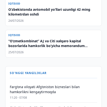
IQTISOD
O‘zbekistonda avtomobil yo‘llari uzunligi 42 ming
kilometrdan oshdi
24/07/2026
IQTISOD
“O‘zmetkombinat” AJ va Citi xalqaro kapital
bozorlarida hamkorlik bo‘yicha memorandum
imzoladi
25/07/2026
SO'NGGI YANGILIKLAR
Farg‘ona viloyati Afg‘oniston bizneslari bilan
hamkorlikni kengaytirmoqda
11:20 · 07/08