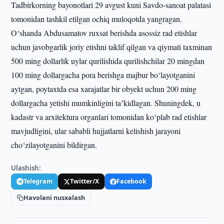
Tadbirkorning bayonotlari 29 avgust kuni Savdo-sanoat palatasi
tomonidan tashkil etilgan ochiq muloqotda yangragan.
O‘shanda Abdusamatov ruxsat berishda asossiz rad etishlar
uchun javobgarlik joriy etishni taklif qilgan va qiymati taxminan
500 ming dollarlik uylar qurilishida qurilishchilar 20 mingdan
100 ming dollargacha pora berishga majbur bo‘layotganini
aytgan, poytaxtda esa xarajatlar bir obyekt uchun 200 ming
dollargacha yetishi mumkinligini taʼkidlagan. Shuningdek, u
kadastr va arxitektura organlari tomonidan ko‘plab rad etishlar
mavjudligini, ular sababli hujjatlarni kelishish jarayoni
cho‘zilayotganini bildirgan.
Ulashish:
Telegram
Twitter/X
Facebook
Havolani nusxalash