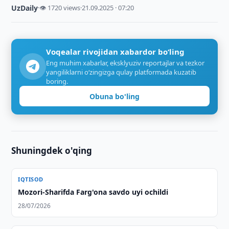
UzDaily
·
👁 1720 views
·
21.09.2025 · 07:20
Voqealar rivojidan xabardor bo‘ling
Eng muhim xabarlar, eksklyuziv reportajlar va tezkor
yangiliklarni o‘zingizga qulay platformada kuzatib
boring.
Obuna bo'ling
Shuningdek o'qing
IQTISOD
Mozori-Sharifda Farg'ona savdo uyi ochildi
28/07/2026