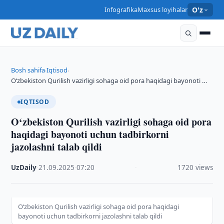
Infografika
Maxsus loyihalar
O'z
Bosh sahifa
Iqtisod
›
›
O‘zbekiston Qurilish vazirligi sohaga oid pora haqidagi bayonoti …
IQTISOD
O‘zbekiston Qurilish vazirligi sohaga oid pora
haqidagi bayonoti uchun tadbirkorni
jazolashni talab qildi
UzDaily
·
21.09.2025
·
07:20
·
1720 views
O‘zbekiston Qurilish vazirligi sohaga oid pora haqidagi
bayonoti uchun tadbirkorni jazolashni talab qildi