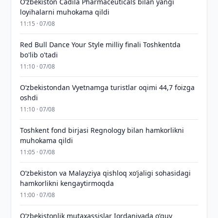
Oʻzbekiston Cadila Pharmaceuticals bilan yangi
loyihalarni muhokama qildi
11:15 · 07/08
Red Bull Dance Your Style milliy finali Toshkentda
bo'lib o'tadi
11:10 · 07/08
O‘zbekistondan Vyetnamga turistlar oqimi 44,7 foizga
oshdi
11:10 · 07/08
Toshkent fond birjasi Regnology bilan hamkorlikni
muhokama qildi
11:05 · 07/08
Oʻzbekiston va Malayziya qishloq xoʻjaligi sohasidagi
hamkorlikni kengaytirmoqda
11:00 · 07/08
Oʻzbekistonlik mutaxassislar Iordaniyada oʻquv