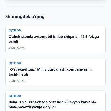
Shuningdek o'qing
IQTISOD
O‘zbekistonda avtomobil ishlab chiqarish 12,8 foizga
oshdi
29/07/2026
IQTISOD
“Oʻzbekneftgaz” Milliy burgʻulash kompaniyasini
tashkil etdi
29/07/2026
IQTISOD
Belarus va O‘zbekiston o‘rtasida «Slavyan karvoni»
blok-poyezdi yo‘lga qo‘yildi