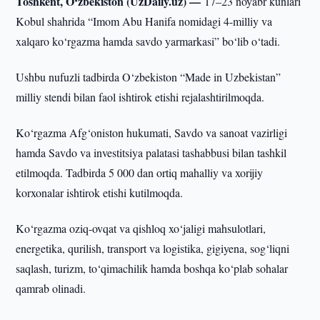
Toshkent, O‘zbekiston (UzDaily.uz) —
17–23 noyabr kunlari
Kobul shahrida “Imom Abu Hanifa nomidagi 4-milliy va
xalqaro ko‘rgazma hamda savdo yarmarkasi” bo‘lib o‘tadi.
Ushbu nufuzli tadbirda O‘zbekiston “Made in Uzbekistan”
milliy stendi bilan faol ishtirok etishi rejalashtirilmoqda.
Ko‘rgazma Afg‘oniston hukumati, Savdo va sanoat vazirligi
hamda Savdo va investitsiya palatasi tashabbusi bilan tashkil
etilmoqda. Tadbirda 5 000 dan ortiq mahalliy va xorijiy
korxonalar ishtirok etishi kutilmoqda.
Ko‘rgazma oziq-ovqat va qishloq xo‘jaligi mahsulotlari,
energetika, qurilish, transport va logistika, gigiyena, sog‘liqni
saqlash, turizm, to‘qimachilik hamda boshqa ko‘plab sohalar
qamrab olinadi.