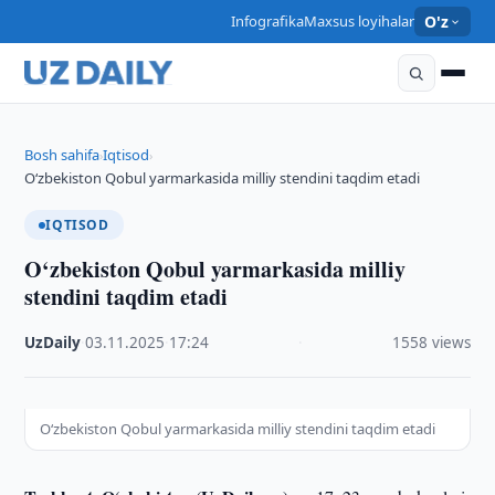
Infografika
Maxsus loyihalar
O'z
Bosh sahifa
Iqtisod
›
›
O‘zbekiston Qobul yarmarkasida milliy stendini taqdim etadi
IQTISOD
O‘zbekiston Qobul yarmarkasida milliy
stendini taqdim etadi
UzDaily
·
03.11.2025
·
17:24
·
1558 views
O‘zbekiston Qobul yarmarkasida milliy stendini taqdim etadi