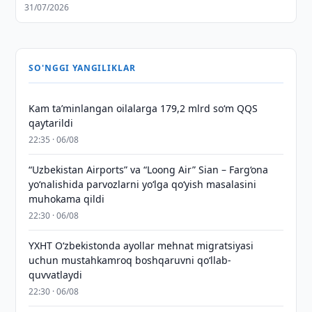
31/07/2026
SO'NGGI YANGILIKLAR
Kam taʼminlangan oilalarga 179,2 mlrd so‘m QQS
qaytarildi
22:35 · 06/08
“Uzbekistan Airports” va “Loong Air” Sian – Farg‘ona
yo‘nalishida parvozlarni yo‘lga qo‘yish masalasini
muhokama qildi
22:30 · 06/08
YXHT O‘zbekistonda ayollar mehnat migratsiyasi
uchun mustahkamroq boshqaruvni qo‘llab-
quvvatlaydi
22:30 · 06/08