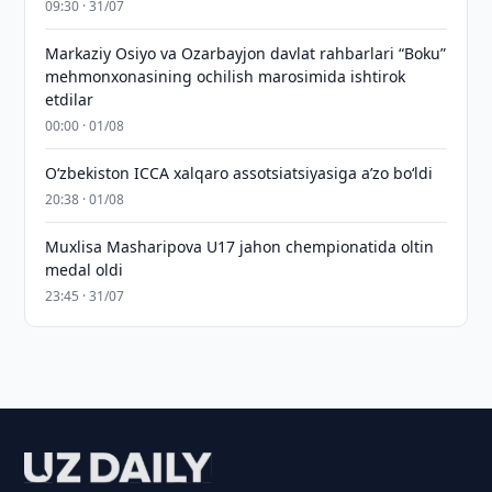
09:30 · 31/07
Markaziy Osiyo va Ozarbayjon davlat rahbarlari “Boku”
mehmonxonasining ochilish marosimida ishtirok
etdilar
00:00 · 01/08
O‘zbekiston ICCA xalqaro assotsiatsiyasiga aʼzo bo‘ldi
20:38 · 01/08
Muxlisa Masharipova U17 jahon chempionatida oltin
medal oldi
23:45 · 31/07