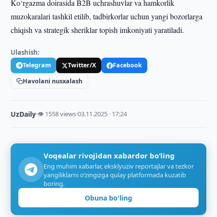
Ko‘rgazma doirasida B2B uchrashuvlar va hamkorlik
muzokaralari tashkil etilib, tadbirkorlar uchun yangi bozorlarga
chiqish va strategik sheriklar topish imkoniyati yaratiladi.
Ulashish:
Telegram
Twitter/X
Facebook
Havolani nusxalash
UzDaily
·
👁 1558 views
·
03.11.2025 · 17:24
Voqealar rivojidan xabardor bo‘ling
Eng muhim xabarlar, eksklyuziv reportajlar va tezkor
yangiliklarni o‘zingizga qulay platformada kuzatib
boring.
Obuna bo'ling