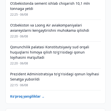
O‘zbekistonda sement ishlab chiqarish 10,1 mln
tonnaga yetdi
22:25 · 06/08
Oʻzbekiston va Loong Air aviakompaniyalari
aviareyslarni kengaytirishni muhokama qilishdi
22:20 · 06/08
Qonunchilik palatasi Konstitutsiyaviy sud orqali
huquqlarni himoya qilish to'g'risidagi qonun
loyihasini ma'qulladi
22:20 · 06/08
Prezident Administratsiya to'g'risidagi qonun loyihasi
Senatga yuborildi
22:15 · 06/08
Ko'proq yangiliklar →