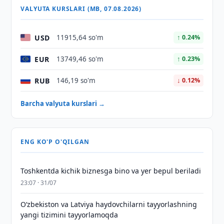
VALYUTA KURSLARI (MB, 07.08.2026)
USD
11915,64 so'm
↑ 0.24%
EUR
13749,46 so'm
↑ 0.23%
RUB
146,19 so'm
↓ 0.12%
Barcha valyuta kurslari →
ENG KO'P O'QILGAN
Toshkentda kichik biznesga bino va yer bepul beriladi
23:07 · 31/07
Oʻzbekiston va Latviya haydovchilarni tayyorlashning
yangi tizimini tayyorlamoqda