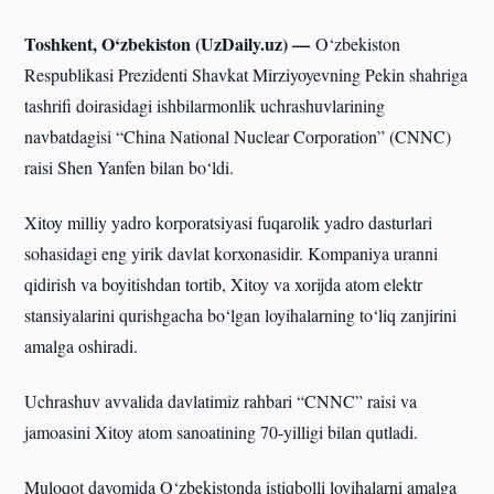
Toshkent, O‘zbekiston (UzDaily.uz) —
O‘zbekiston
Respublikasi Prezidenti Shavkat Mirziyoyevning Pekin shahriga
tashrifi doirasidagi ishbilarmonlik uchrashuvlarining
navbatdagisi “China National Nuclear Corporation” (CNNC)
raisi Shen Yanfen bilan bo‘ldi.
Xitoy milliy yadro korporatsiyasi fuqarolik yadro dasturlari
sohasidagi eng yirik davlat korxonasidir. Kompaniya uranni
qidirish va boyitishdan tortib, Xitoy va xorijda atom elektr
stansiyalarini qurishgacha bo‘lgan loyihalarning to‘liq zanjirini
amalga oshiradi.
Uchrashuv avvalida davlatimiz rahbari “CNNC” raisi va
jamoasini Xitoy atom sanoatining 70-yilligi bilan qutladi.
Muloqot davomida O‘zbekistonda istiqbolli loyihalarni amalga