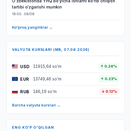
O‘zbekistonda YHQ bo‘yicha ishlarni ko‘rib chiqish
tartibi o‘zgarishi mumkin
18:00 · 08/08
Ko'proq yangiliklar →
VALYUTA KURSLARI (MB, 07.08.2026)
USD
11915,64 so'm
↑ 0.24%
EUR
13749,46 so'm
↑ 0.23%
RUB
146,19 so'm
↓ 0.12%
Barcha valyuta kurslari →
ENG KO'P O'QILGAN