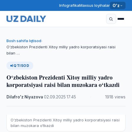
Infografika
Maxsus loyihalar
O'z
Bosh sahifa
Iqtisod
›
›
O‘zbekiston Prezidenti Xitoy milliy yadro korporatsiyasi raisi
bilan …
IQTISOD
O‘zbekiston Prezidenti Xitoy milliy yadro
korporatsiyasi raisi bilan muzokara o‘tkazdi
Dilafro'z Niyazova
·
02.09.2025
·
17:45
·
1918 views
O‘zbekiston Prezidenti Xitoy milliy yadro korporatsiyasi raisi
bilan muzokara o‘tkazdi