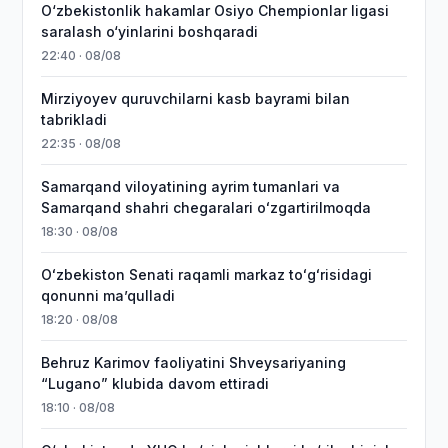
O‘zbekistonlik hakamlar Osiyo Chempionlar ligasi
saralash o‘yinlarini boshqaradi
22:40 · 08/08
Mirziyoyev quruvchilarni kasb bayrami bilan
tabrikladi
22:35 · 08/08
Samarqand viloyatining ayrim tumanlari va
Samarqand shahri chegaralari oʻzgartirilmoqda
18:30 · 08/08
Oʻzbekiston Senati raqamli markaz toʻgʻrisidagi
qonunni maʼqulladi
18:20 · 08/08
Behruz Karimov faoliyatini Shveysariyaning
“Lugano” klubida davom ettiradi
18:10 · 08/08