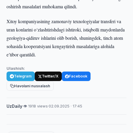
oshirish masalalari muhokama qilindi.
Xitoy kompaniyasining zamonaviy texnologiyalar transferi va
uran konlarini o‘zlashtirishdagi ishtiroki, istiqbolli maydonlarda
geologiya-qidiruv ishlarini olib borish, shuningdek, tinch atom
sohasida kooperatsiyani kengaytirish masalalariga alohida
e’tibor qaratildi.
Ulashish:
Telegram
Twitter/X
Facebook
Havolani nusxalash
UzDaily
·
👁 1918 views
·
02.09.2025 · 17:45