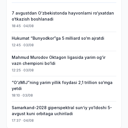
7 avgustdan O‘zbekistonda hayvonlarni ro‘yxatdan
o‘tkazish boshlanadi
18:45 · 04/08
Hukumat “Bunyodkor”ga 5 milliard so‘m ajratdi
12:45 · 03/08
Mahmud Murodov Oktagon ligasida yarim og‘ir
vazn chempioni bo‘ldi
12:25 · 03/08
“O‘zMIJ”ning yarim yillik foydasi 2,1 trillion so‘mga
yetdi
18:10 · 03/08
Samarkand-2028 giperspektral sun’iy yo‘ldoshi 5-
avgust kuni orbitaga uchiriladi
17:37 · 04/08