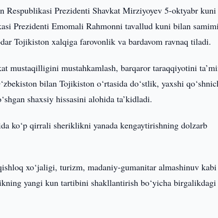
n Respublikasi Prezidenti Shavkat Mirziyoyev 5-oktyabr kuni 
ikasi Prezidenti Emomali Rahmonni tavallud kuni bilan samim
dar Tojikiston xalqiga farovonlik va bardavom ravnaq tiladi.
at mustaqilligini mustahkamlash, barqaror taraqqiyotini ta’m
‘zbekiston bilan Tojikiston o‘rtasida do‘stlik, yaxshi qo‘shnic
shgan shaxsiy hissasini alohida ta’kidladi.
ida ko‘p qirrali sheriklikni yanada kengaytirishning dolzarb
 qishloq xo‘jaligi, turizm, madaniy-gumanitar almashinuv kabi
ning yangi kun tartibini shakllantirish bo‘yicha birgalikdagi