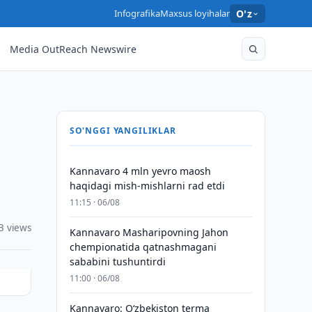
Infografika
Maxsus loyihalar
O'z
Media OutReach Newswire
SO'NGGI YANGILIKLAR
Kannavaro 4 mln yevro maosh
haqidagi mish-mishlarni rad etdi
11:15 · 06/08
3 views
Kannavaro Masharipovning Jahon
chempionatida qatnashmagani
sababini tushuntirdi
11:00 · 06/08
Kannavaro: O‘zbekiston terma