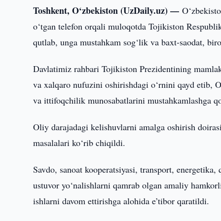
Toshkent, O‘zbekiston (UzDaily.uz) —
O‘zbekisto
o‘tgan telefon orqali muloqotda Tojikiston Respubl
qutlab, unga mustahkam sog‘lik va baxt-saodat, biro
Davlatimiz rahbari Tojikiston Prezidentining mamlak
va xalqaro nufuzini oshirishdagi o‘rnini qayd etib, O
va ittifoqchilik munosabatlarini mustahkamlashga qo‘
Oliy darajadagi kelishuvlarni amalga oshirish doiras
masalalari ko‘rib chiqildi.
Savdo, sanoat kooperatsiyasi, transport, energetika,
ustuvor yo‘nalishlarni qamrab olgan amaliy hamkorlik
ishlarni davom ettirishga alohida e’tibor qaratildi.