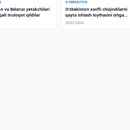
N
O‘ZBEKISTON
n va Belarus yetakchilari
Oʻzbekiston xavfli chiqindilarni
qali muloqot qildilar
qayta ishlash loyihasini ishga
tushirishni muhokama qildi
25/07/2026