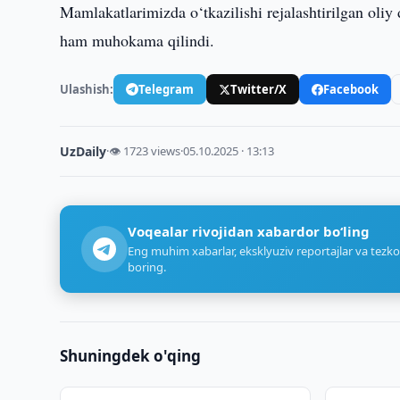
Mamlakatlarimizda o‘tkazilishi rejalashtirilgan oliy 
ham muhokama qilindi.
Ulashish:
Telegram
Twitter/X
Facebook
UzDaily
·
👁 1723 views
·
05.10.2025 · 13:13
Voqealar rivojidan xabardor bo‘ling
Eng muhim xabarlar, eksklyuziv reportajlar va tezko
boring.
Shuningdek o'qing