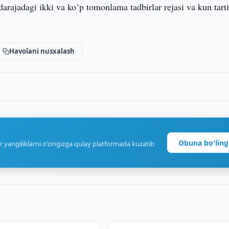
darajadagi ikki va ko‘p tomonlama tadbirlar rejasi va kun tarti
Havolani nusxalash
Obuna bo'ling
r yangiliklarni o‘zingizga qulay platformada kuzatib