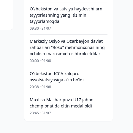
Oʻzbekiston va Latviya haydovchilarni
tayyorlashning yangi tizimini
tayyorlamoqda
09:30 · 31/07
Markaziy Osiyo va Ozarbayjon davlat
rahbarlari “Boku” mehmonxonasining
ochilish marosimida ishtirok etdilar
00:00 · 01/08
O‘zbekiston ICCA xalqaro
assotsiatsiyasiga aʼzo bo‘ldi
20:38 · 01/08
Muxlisa Masharipova U17 jahon
chempionatida oltin medal oldi
23:45 · 31/07