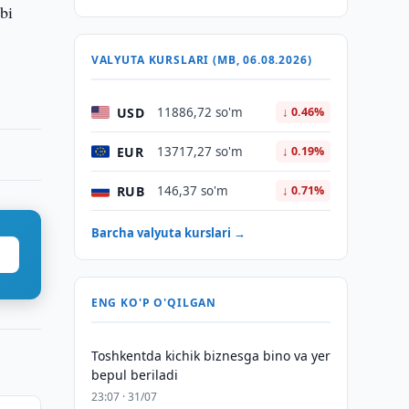
bi
VALYUTA KURSLARI (MB, 06.08.2026)
USD
11886,72 so'm
↓ 0.46%
EUR
13717,27 so'm
↓ 0.19%
RUB
146,37 so'm
↓ 0.71%
Barcha valyuta kurslari →
ENG KO'P O'QILGAN
Toshkentda kichik biznesga bino va yer
bepul beriladi
23:07 · 31/07