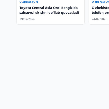
O‘ZBEKISTON
O‘ZBEKISTO
Toyota Central Asia Orol dengizida
Oʻzbekisto
saksovul ekishni qo'llab-quvvatladi
telefon or
29/07/2026
24/07/2026