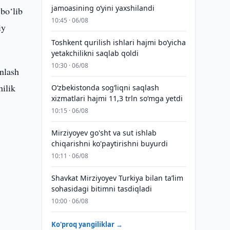
jamoasining o‘yini yaxshilandi
bo‘lib
10:45 · 06/08
iy
Toshkent qurilish ishlari hajmi bo‘yicha
yetakchilikni saqlab qoldi
10:30 · 06/08
inlash
hilik
O‘zbekistonda sog‘liqni saqlash
xizmatlari hajmi 11,3 trln so‘mga yetdi
10:15 · 06/08
Mirziyoyev go'sht va sut ishlab
chiqarishni ko'paytirishni buyurdi
10:11 · 06/08
Shavkat Mirziyoyev Turkiya bilan taʼlim
sohasidagi bitimni tasdiqladi
10:00 · 06/08
Ko'proq yangiliklar →