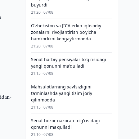
buyurdi
21:20 · 07/08
n
Oʻzbekiston va JICA erkin iqtisodiy
zonalarni rivojlantirish boʻyicha
hamkorlikni kengaytirmoqda
i
21:20 · 07/08
Senat harbiy pensiyalar to'g'risidagi
yangi qonunni ma'qulladi
21:15 · 07/08
Mahsulotlarning xavfsizligini
taʼminlashda yangi tizim joriy
ridan-
qilinmoqda
21:15 · 07/08
Senat bozor nazorati to'g'risidagi
qonunni ma'qulladi
21:10 · 07/08