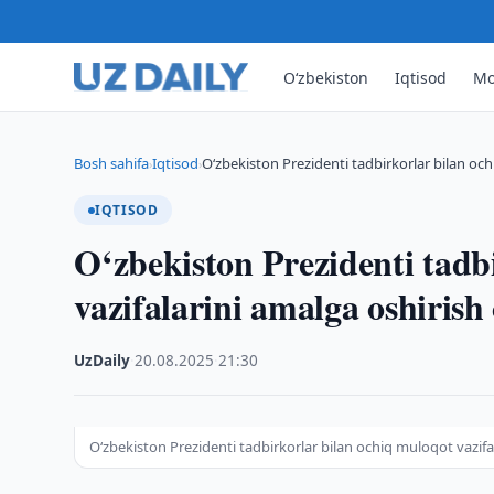
O‘zbekiston
Iqtisod
Mo
Bosh sahifa
Iqtisod
O‘zbekiston Prezidenti tadbirkorlar bilan oc
›
›
IQTISOD
O‘zbekiston Prezidenti tadb
vazifalarini amalga oshirish 
UzDaily
·
20.08.2025
·
21:30
O‘zbekiston Prezidenti tadbirkorlar bilan ochiq muloqot vazifal