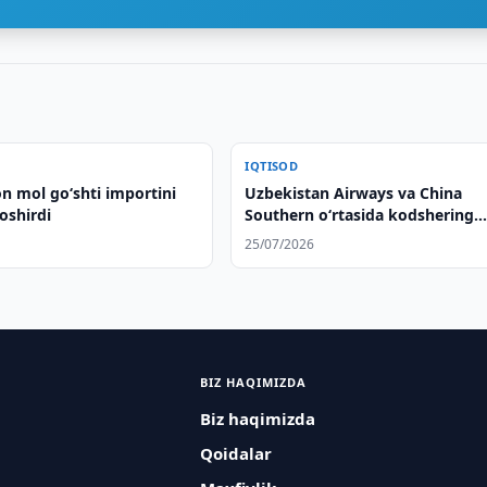
IQTISOD
n mol go‘shti importini
Uzbekistan Airways va China
 oshirdi
Southern o‘rtasida kodshering
kelishuvi imzolandi
25/07/2026
BIZ HAQIMIZDA
Biz haqimizda
Qoidalar