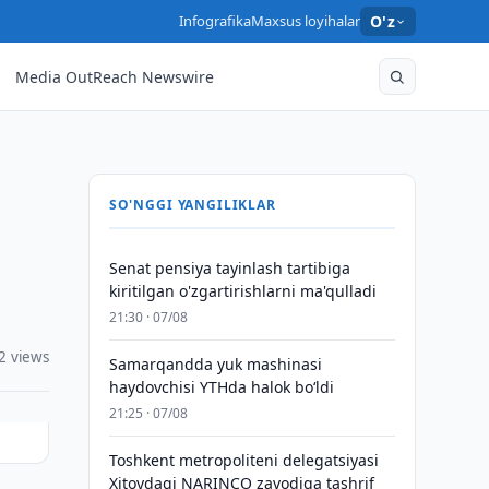
Infografika
Maxsus loyihalar
O'z
Media OutReach Newswire
SO'NGGI YANGILIKLAR
Senat pensiya tayinlash tartibiga
kiritilgan o'zgartirishlarni ma'qulladi
21:30 · 07/08
2 views
Samarqandda yuk mashinasi
haydovchisi YTHda halok bo‘ldi
21:25 · 07/08
Toshkent metropoliteni delegatsiyasi
Xitoydagi NARINCO zavodiga tashrif