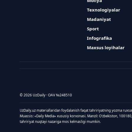
Moliya
Texnologiyalar
Madaniyat
Sport
Infografika
Maxsus loyihalar
© 2026 UzDaily · OAV №248510
UzDaily.uz materiallaridan foydalanish faqat tahririyatning yozma ruxsa
Muassis: «Daily Media» xususiy korxonasi. Manzil: Oʻzbekiston, 100180
tahririyat nuqtayi nazariga mos kelmasligi mumkin.