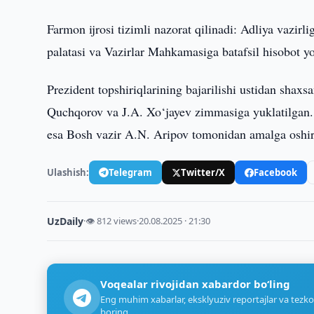
Farmon ijrosi tizimli nazorat qilinadi: Adliya vazirl
palatasi va Vazirlar Mahkamasiga batafsil hisobot yo
Prezident topshiriqlarining bajarilishi ustidan shaxs
Quchqorov va J.A. Xo‘jayev zimmasiga yuklatilgan. Va
esa Bosh vazir A.N. Aripov tomonidan amalga oshir
Ulashish:
Telegram
Twitter/X
Facebook
UzDaily
·
👁 812 views
·
20.08.2025 · 21:30
Voqealar rivojidan xabardor bo‘ling
Eng muhim xabarlar, eksklyuziv reportajlar va tezko
boring.