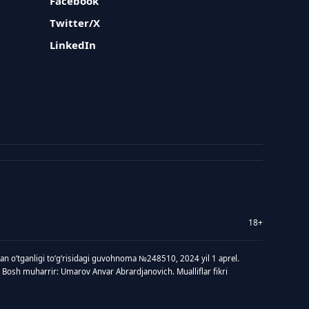
Facebook
Twitter/X
LinkedIn
18+
idan oʻtganligi toʻgʻrisidagi guvohnoma №248510, 2024 yil 1 aprel.
 Bosh muharrir: Umarov Anvar Abrardjanovich. Mualliflar fikri