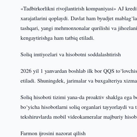
«Tadbirkorlikni rivojlantirish kompaniyasi» AJ kredi
xarajatlarini qoplaydi. Davlat ham byudjet mablag‘la
tashqari, yangi mehmonxonalar qurilishi va jihozlani
kengaytirishga ham tatbiq etiladi.
Soliq imtiyozlari va hisobotni soddalashtirish
2026 yil 1 yanvardan boshlab ilk bor QQS to‘lovchis
etiladi. Shuningdek, jarimalar va buxgalteriya xizmatl
Soliq hisoboti tizimi yana-da proaktiv shaklga ega b
bo‘yicha hisobotlarni soliq organlari tayyorlaydi va 
tekshiruvlarda mobil videokameralar majburiy hisobla
Farmon ijrosini nazorat qilish