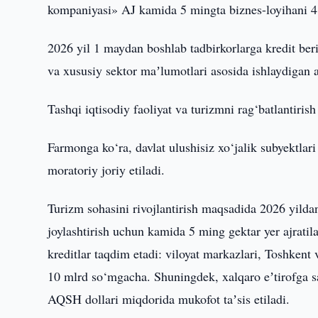
kompaniyasi» AJ kamida 5 mingta biznes-loyihani 4 
2026 yil 1 maydan boshlab tadbirkorlarga kredit beri
va xususiy sektor maʼlumotlari asosida ishlaydigan al
Tashqi iqtisodiy faoliyat va turizmni rag‘batlantirish
Farmonga ko‘ra, davlat ulushisiz xo‘jalik subyektlar
moratoriy joriy etiladi.
Turizm sohasini rivojlantirish maqsadida 2026 yildan 
joylashtirish uchun kamida 5 ming gektar yer ajrati
kreditlar taqdim etadi: viloyat markazlari, Toshk
10 mlrd so‘mgacha. Shuningdek, xalqaro eʼtirofga 
AQSH dollari miqdorida mukofot taʼsis etiladi.