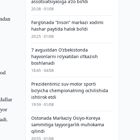
assotsiatsiyasiga aʼzo bo‘ldi
20:38 · 01/08
undan
Farg‘onada “Inson” markazi xodimi
hashar paytida halok bo‘ldi
20:25 · 01/08
7 avgustdan O‘zbekistonda
hayvonlarni ro‘yxatdan o‘tkazish
boshlanadi
18:45 · 04/08
zod
Prezidentimiz suv-motor sporti
bo‘yicha chempionatning ochilishida
ishtirok etdi
dallar
19:59 · 01/08
yyor
Ostonada Markaziy Osiyo-Koreya
adi.
sammitiga tayyorgarlik muhokama
qilindi
20:55 · 01/08