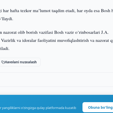
igi har hafta tezkor maʼlumot taqdim etadi, har oyda esa Bosh 
‘llaydi.
an nazorat olib borish vazifasi Bosh vazir o‘rinbosarlari J.A.
zirlik va idoralar faoliyatini muvofiqlashtirish va nazorat q
iladi.
Havolani nusxalash
Obuna bo'ling
r yangiliklarni o‘zingizga qulay platformada kuzatib