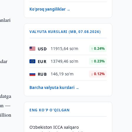
Ko'proq yangiliklar →
nlari
VALYUTA KURSLARI (MB, 07.08.2026)
USD
11915,64 so'm
↑ 0.24%
adar
EUR
13749,46 so'm
↑ 0.23%
RUB
146,19 so'm
↓ 0.12%
Barcha valyuta kurslari →
ddatga
hun —
ENG KO'P O'QILGAN
llion
O‘zbekiston ICCA xalqaro