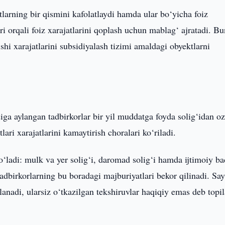
tlarning bir qismini kafolatlaydi hamda ular bo‘yicha foiz
ri orqali foiz xarajatlarini qoplash uchun mablag‘ ajratadi. B
shi xarajatlarini subsidiyalash tizimi amaldagi obyektlarni
iga aylangan tadbirkorlar bir yil muddatga foyda solig‘idan o
ari xarajatlarini kamaytirish choralari ko‘riladi.
o‘ladi: mulk va yer solig‘i, daromad solig‘i hamda ijtimoiy ba
tadbirkorlarning bu boradagi majburiyatlari bekor qilinadi. Sa
nadi, ularsiz o‘tkazilgan tekshiruvlar haqiqiy emas deb topil