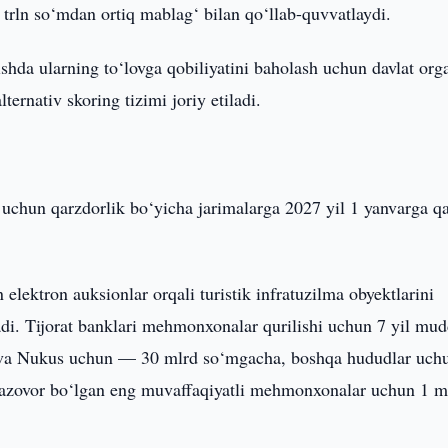
trln so‘mdan ortiq mablag‘ bilan qo‘llab-quvvatlaydi.
shda ularning to‘lovga qobiliyatini baholash uchun davlat orga
ternativ skoring tizimi joriy etiladi.
i uchun qarzdorlik bo‘yicha jarimalarga 2027 yil 1 yanvarga q
elektron auksionlar orqali turistik infratuzilma obyektlarini
ladi. Tijorat banklari mehmonxonalar qurilishi uchun 7 yil mu
ent va Nukus uchun — 30 mlrd so‘mgacha, boshqa hududlar uc
sazovor bo‘lgan eng muvaffaqiyatli mehmonxonalar uchun 1 mi