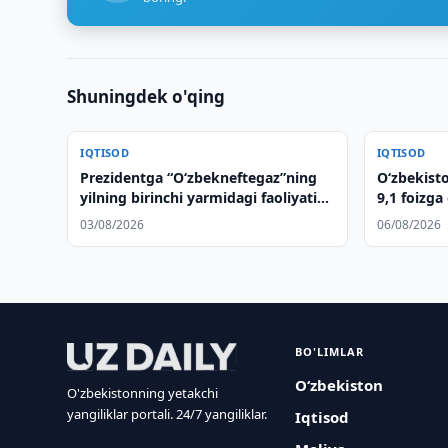
Shuningdek o'qing
IQTISOD
IQTISOD
Prezidentga “Oʻzbekneftegaz”ning
O‘zbekisto
yilning birinchi yarmidagi faoliyati
9,1 foizga
haqida maʼlumot berildi
03/08/2026
06/08/2026
BO'LIMLAR
O‘zbekiston
O'zbekistonning yetakchi
yangiliklar portali. 24/7 yangiliklar.
Iqtisod