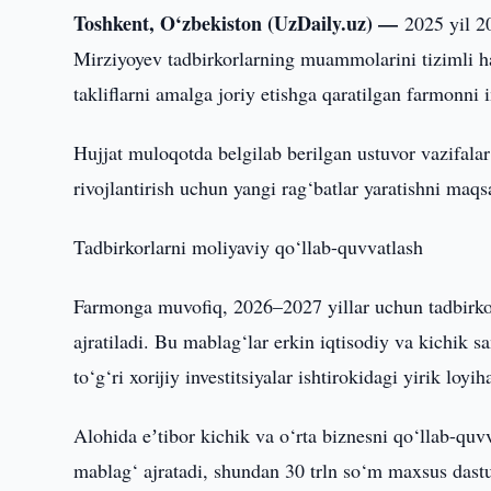
Toshkent, O‘zbekiston (UzDaily.uz) —
2025 yil 2
Mirziyoyev tadbirkorlarning muammolarini tizimli ha
takliflarni amalga joriy etishga qaratilgan farmonni 
Hujjat muloqotda belgilab berilgan ustuvor vazifalar
rivojlantirish uchun yangi rag‘batlar yaratishni maqs
Tadbirkorlarni moliyaviy qo‘llab-quvvatlash
Farmonga muvofiq, 2026–2027 yillar uchun tadbirkor
ajratiladi. Bu mablag‘lar erkin iqtisodiy va kichik sa
to‘g‘ri xorijiy investitsiyalar ishtirokidagi yirik loyi
Alohida eʼtibor kichik va o‘rta biznesni qo‘llab-quvv
mablag‘ ajratadi, shundan 30 trln so‘m maxsus dasturl