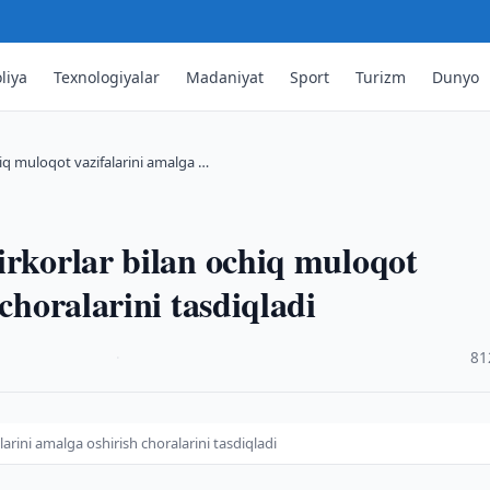
liya
Texnologiyalar
Madaniyat
Sport
Turizm
Dunyo
hiq muloqot vazifalarini amalga …
irkorlar bilan ochiq muloqot
choralarini tasdiqladi
·
81
arini amalga oshirish choralarini tasdiqladi