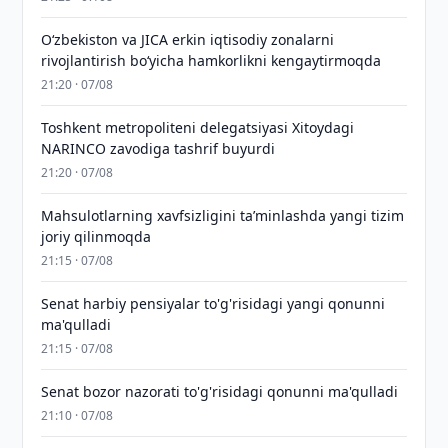
Oʻzbekiston va JICA erkin iqtisodiy zonalarni
rivojlantirish boʻyicha hamkorlikni kengaytirmoqda
21:20 · 07/08
Toshkent metropoliteni delegatsiyasi Xitoydagi
NARINCO zavodiga tashrif buyurdi
21:20 · 07/08
Mahsulotlarning xavfsizligini taʼminlashda yangi tizim
joriy qilinmoqda
21:15 · 07/08
Senat harbiy pensiyalar to'g'risidagi yangi qonunni
ma'qulladi
21:15 · 07/08
Senat bozor nazorati to'g'risidagi qonunni ma'qulladi
21:10 · 07/08