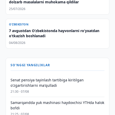
dolzarb masalalarni muhokama qildilar
25/07/2026
O‘ZBEKISTON
7 avgustdan O‘zbekistonda hayvonlarni ro‘yxatdan
o‘tkazish boshlanadi
04/08/2026
SO'NGGI YANGILIKLAR
Senat pensiya tayinlash tartibiga kiritilgan
o'zgartirishlarni ma'qulladi
21:30 · 07/08
Samarqandda yuk mashinasi haydovchisi YTHda halok
bo‘ldi
21:25 · 07/08