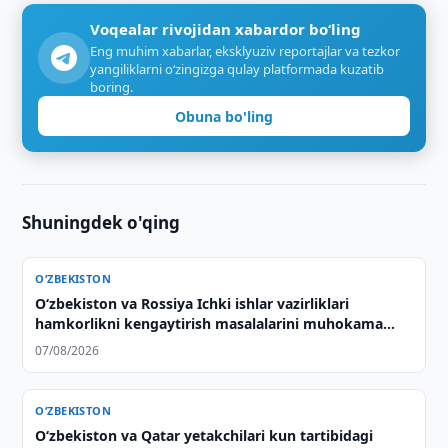
Voqealar rivojidan xabardor bo‘ling
Eng muhim xabarlar, eksklyuziv reportajlar va tezkor
yangiliklarni o‘zingizga qulay platformada kuzatib
boring.
Obuna bo'ling
Shuningdek o'qing
O‘ZBEKISTON
Oʻzbekiston va Rossiya Ichki ishlar vazirliklari
hamkorlikni kengaytirish masalalarini muhokama
qilishdi
07/08/2026
O‘ZBEKISTON
Oʻzbekiston va Qatar yetakchilari kun tartibidagi