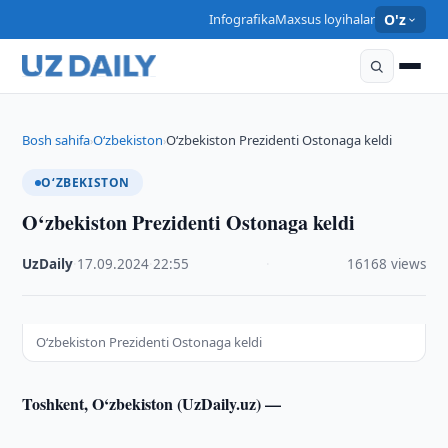
Infografika
Maxsus loyihalar
O'z
Bosh sahifa
O‘zbekiston
O‘zbekiston Prezidenti Ostonaga keldi
›
›
O‘ZBEKISTON
O‘zbekiston Prezidenti Ostonaga keldi
UzDaily
·
17.09.2024
·
22:55
·
16168 views
O‘zbekiston Prezidenti Ostonaga keldi
Toshkent, O‘zbekiston (UzDaily.uz) —