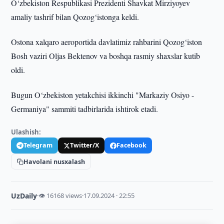
O‘zbekiston Respublikasi Prezidenti Shavkat Mirziyoyev
amaliy tashrif bilan Qozog‘istonga keldi.
Ostona xalqaro aeroportida davlatimiz rahbarini Qozog‘iston
Bosh vaziri Oljas Bektenov va boshqa rasmiy shaxslar kutib
oldi.
Bugun O‘zbekiston yetakchisi ikkinchi "Markaziy Osiyo -
Germaniya" sammiti tadbirlarida ishtirok etadi.
Ulashish:
Telegram
Twitter/X
Facebook
Havolani nusxalash
UzDaily
·
👁 16168 views
·
17.09.2024 · 22:55