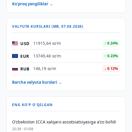
Ko'proq yangiliklar →
VALYUTA KURSLARI (MB, 07.08.2026)
USD
11915,64 so'm
↑ 0.24%
EUR
13749,46 so'm
↑ 0.23%
RUB
146,19 so'm
↓ 0.12%
Barcha valyuta kurslari →
ENG KO'P O'QILGAN
O‘zbekiston ICCA xalqaro assotsiatsiyasiga aʼzo bo‘ldi
20:38 · 01/08