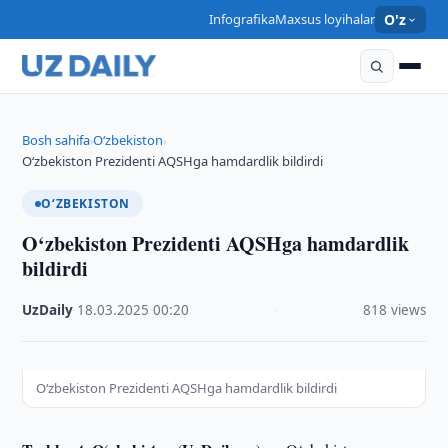
Infografika
Maxsus loyihalar
O'z
Bosh sahifa
O‘zbekiston
›
›
O‘zbekiston Prezidenti AQSHga hamdardlik bildirdi
O‘ZBEKISTON
O‘zbekiston Prezidenti AQSHga hamdardlik
bildirdi
UzDaily
·
18.03.2025
·
00:20
·
818 views
O‘zbekiston Prezidenti AQSHga hamdardlik bildirdi