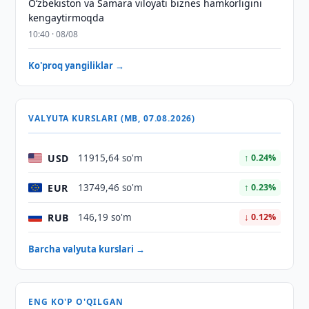
Oʻzbekiston va Samara viloyati biznes hamkorligini
kengaytirmoqda
10:40 · 08/08
Ko'proq yangiliklar →
VALYUTA KURSLARI (MB, 07.08.2026)
USD
11915,64 so'm
↑ 0.24%
EUR
13749,46 so'm
↑ 0.23%
RUB
146,19 so'm
↓ 0.12%
Barcha valyuta kurslari →
ENG KO'P O'QILGAN