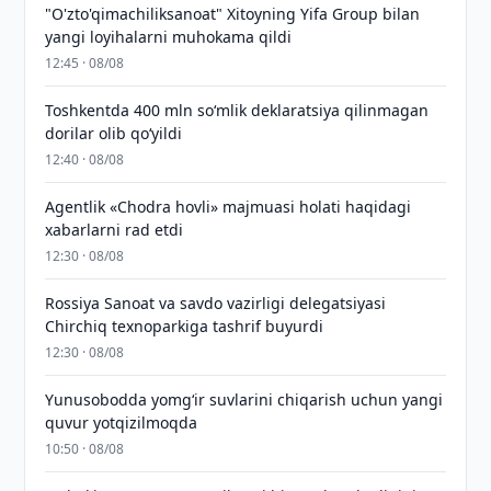
"O'zto'qimachiliksanoat" Xitoyning Yifa Group bilan
yangi loyihalarni muhokama qildi
12:45 · 08/08
Toshkentda 400 mln so‘mlik deklaratsiya qilinmagan
dorilar olib qo‘yildi
12:40 · 08/08
Agentlik «Chodra hovli» majmuasi holati haqidagi
xabarlarni rad etdi
12:30 · 08/08
Rossiya Sanoat va savdo vazirligi delegatsiyasi
Chirchiq texnoparkiga tashrif buyurdi
12:30 · 08/08
Yunusobodda yomg‘ir suvlarini chiqarish uchun yangi
quvur yotqizilmoqda
10:50 · 08/08