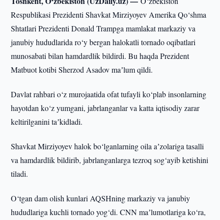
Toshkent, O‘zbekiston (UzDaily.uz) —
O‘zbekiston
Respublikasi Prezidenti Shavkat Mirziyoyev Amerika Qo‘shma
Shtatlari Prezidenti Donald Trampga mamlakat markaziy va
janubiy hududlarida ro‘y bergan halokatli tornado oqibatlari
munosabati bilan hamdardlik bildirdi. Bu haqda Prezident
Matbuot kotibi Sherzod Asadov maʼlum qildi.
Davlat rahbari o‘z murojaatida ofat tufayli ko‘plab insonlarning
hayotdan ko‘z yumgani, jabrlanganlar va katta iqtisodiy zarar
keltirilganini taʼkidladi.
Shavkat Mirziyoyev halok bo‘lganlarning oila aʼzolariga tasalli
va hamdardlik bildirib, jabrlanganlarga tezroq sog‘ayib ketishini
tiladi.
O‘tgan dam olish kunlari AQSHning markaziy va janubiy
hududlariga kuchli tornado yog‘di. CNN maʼlumotlariga ko‘ra,