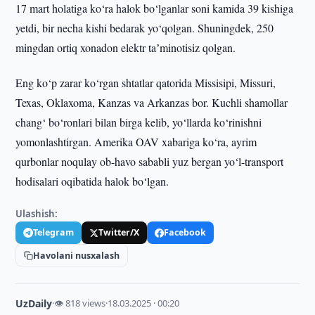
17 mart holatiga ko‘ra halok bo‘lganlar soni kamida 39 kishiga
yetdi, bir necha kishi bedarak yo‘qolgan. Shuningdek, 250
mingdan ortiq xonadon elektr taʼminotisiz qolgan.
Eng ko‘p zarar ko‘rgan shtatlar qatorida Missisipi, Missuri,
Texas, Oklaxoma, Kanzas va Arkanzas bor. Kuchli shamollar
chang‘ bo‘ronlari bilan birga kelib, yo‘llarda ko‘rinishni
yomonlashtirgan. Amerika OAV xabariga ko‘ra, ayrim
qurbonlar noqulay ob-havo sababli yuz bergan yo‘l-transport
hodisalari oqibatida halok bo‘lgan.
Ulashish:
Telegram
Twitter/X
Facebook
Havolani nusxalash
UzDaily
·
👁 818 views
·
18.03.2025 · 00:20