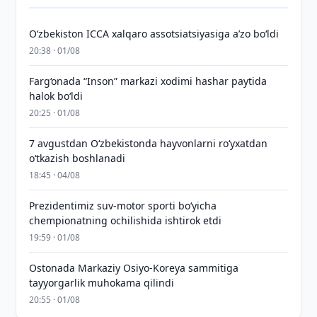
O‘zbekiston ICCA xalqaro assotsiatsiyasiga aʼzo bo‘ldi
20:38 · 01/08
Farg‘onada “Inson” markazi xodimi hashar paytida
halok bo‘ldi
20:25 · 01/08
7 avgustdan O‘zbekistonda hayvonlarni ro‘yxatdan
o‘tkazish boshlanadi
18:45 · 04/08
Prezidentimiz suv-motor sporti bo‘yicha
chempionatning ochilishida ishtirok etdi
19:59 · 01/08
Ostonada Markaziy Osiyo-Koreya sammitiga
tayyorgarlik muhokama qilindi
20:55 · 01/08