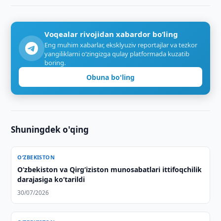
Voqealar rivojidan xabardor bo‘ling
Eng muhim xabarlar, eksklyuziv reportajlar va tezkor
yangiliklarni o‘zingizga qulay platformada kuzatib
boring.
Obuna bo'ling
Shuningdek o'qing
O‘ZBEKISTON
Oʻzbekiston va Qirgʻiziston munosabatlari ittifoqchilik
darajasiga koʻtarildi
30/07/2026