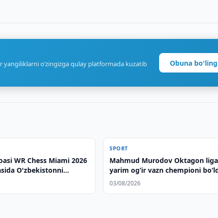
Obuna bo'ling
r yangiliklarni o‘zingizga qulay platformada kuzatib
SPORT
asi WR Chess Miami 2026
Mahmud Murodov Oktagon liga
ida O'zbekistonni
yarim og‘ir vazn chempioni bo‘l
tdi
03/08/2026