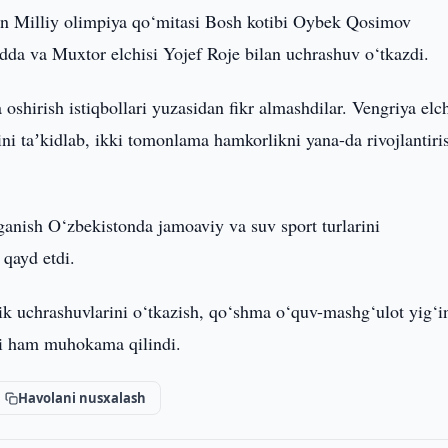
n Milliy olimpiya qo‘mitasi Bosh kotibi Oybek Qosimov
da va Muxtor elchisi Yojef Roje bilan uchrashuv o‘tkazdi.
shirish istiqbollari yuzasidan fikr almashdilar. Vengriya elch
ini taʼkidlab, ikki tomonlama hamkorlikni yana-da rivojlantiri
anish O‘zbekistonda jamoaviy va suv sport turlarini
 qayd etdi.
ik uchrashuvlarini o‘tkazish, qo‘shma o‘quv-mashg‘ulot yig‘in
ari ham muhokama qilindi.
Havolani nusxalash