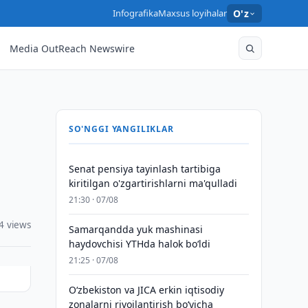
Infografika
Maxsus loyihalar
O'z
Media OutReach Newswire
SO'NGGI YANGILIKLAR
Senat pensiya tayinlash tartibiga
kiritilgan o'zgartirishlarni ma'qulladi
21:30 · 07/08
4 views
Samarqandda yuk mashinasi
haydovchisi YTHda halok bo‘ldi
21:25 · 07/08
Oʻzbekiston va JICA erkin iqtisodiy
zonalarni rivojlantirish boʻyicha