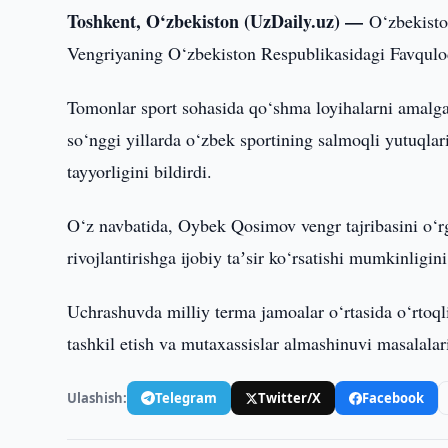
Toshkent, O‘zbekiston (UzDaily.uz) —
O‘zbekisto
Vengriyaning O‘zbekiston Respublikasidagi Favqulod
Tomonlar sport sohasida qo‘shma loyihalarni amalga o
so‘nggi yillarda o‘zbek sportining salmoqli yutuqlar
tayyorligini bildirdi.
O‘z navbatida, Oybek Qosimov vengr tajribasini o‘rg
rivojlantirishga ijobiy taʼsir ko‘rsatishi mumkinligini
Uchrashuvda milliy terma jamoalar o‘rtasida o‘rtoql
tashkil etish va mutaxassislar almashinuvi masalal
Ulashish:
Telegram
Twitter/X
Facebook