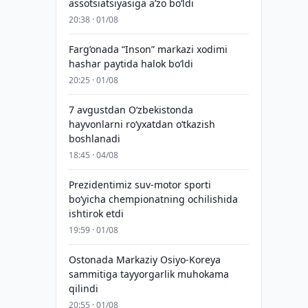
assotsiatsiyasiga aʼzo bo‘ldi
20:38 · 01/08
Farg‘onada “Inson” markazi xodimi
hashar paytida halok bo‘ldi
20:25 · 01/08
7 avgustdan O‘zbekistonda
hayvonlarni ro‘yxatdan o‘tkazish
boshlanadi
18:45 · 04/08
Prezidentimiz suv-motor sporti
bo‘yicha chempionatning ochilishida
ishtirok etdi
19:59 · 01/08
Ostonada Markaziy Osiyo-Koreya
sammitiga tayyorgarlik muhokama
qilindi
20:55 · 01/08