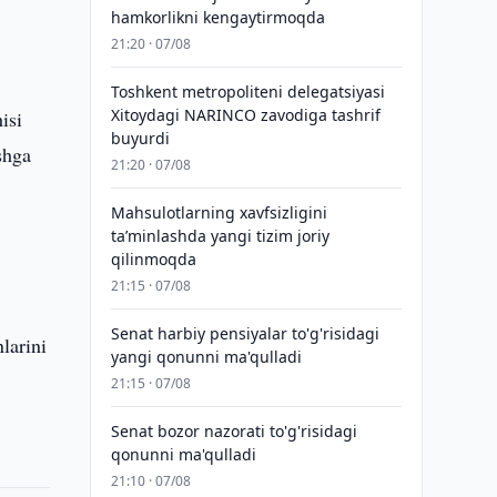
hamkorlikni kengaytirmoqda
21:20 · 07/08
Toshkent metropoliteni delegatsiyasi
Xitoydagi NARINCO zavodiga tashrif
isi
buyurdi
shga
21:20 · 07/08
Mahsulotlarning xavfsizligini
taʼminlashda yangi tizim joriy
qilinmoqda
21:15 · 07/08
Senat harbiy pensiyalar to'g'risidagi
larini
yangi qonunni ma'qulladi
21:15 · 07/08
Senat bozor nazorati to'g'risidagi
qonunni ma'qulladi
21:10 · 07/08