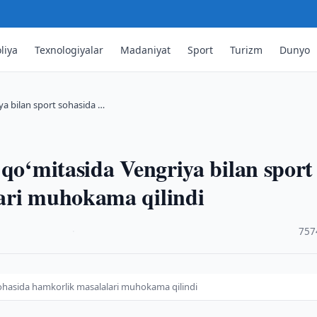
liya
Texnologiyalar
Madaniyat
Sport
Turizm
Dunyo
ya bilan sport sohasida …
 qo‘mitasida Vengriya bilan sport
ari muhokama qilindi
·
757
 sohasida hamkorlik masalalari muhokama qilindi