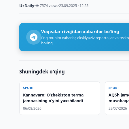
UzDaily
·
👁 7574 views
·
23.09.2025 · 12:25
Voqealar rivojidan xabardor bo‘ling
Eng muhim xabarlar, eksklyuziv reportajlar va tezko
boring.
Shuningdek o'qing
SPORT
SPORT
Kannavaro: O‘zbekiston terma
AQSh jamo
jamoasining o‘yini yaxshilandi
musobaqas
mag'lub e
06/08/2026
29/07/2026