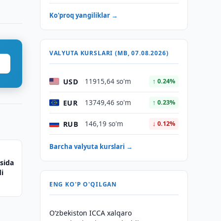
Ko'proq yangiliklar →
VALYUTA KURSLARI (MB, 07.08.2026)
USD
11915,64 so'm
↑ 0.24%
EUR
13749,46 so'm
↑ 0.23%
RUB
146,19 so'm
↓ 0.12%
Barcha valyuta kurslari →
sida
di
ENG KO'P O'QILGAN
O‘zbekiston ICCA xalqaro