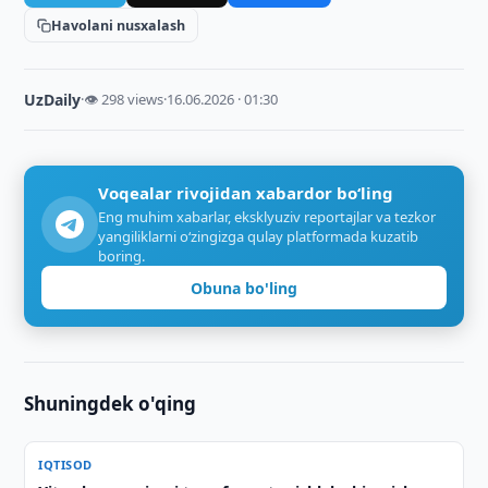
Havolani nusxalash
UzDaily
·
👁 298 views
·
16.06.2026 · 01:30
Voqealar rivojidan xabardor bo‘ling
Eng muhim xabarlar, eksklyuziv reportajlar va tezkor
yangiliklarni o‘zingizga qulay platformada kuzatib
boring.
Obuna bo'ling
Shuningdek o'qing
IQTISOD