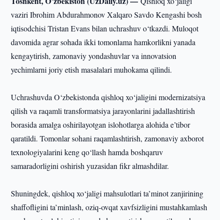
Toshkent, O’zbekiston (UzDaily.uz) —
Qishloq xo‘jaligi
vaziri Ibrohim Abdurahmonov Xalqaro Savdo Kengashi bosh
iqtisodchisi Tristan Evans bilan uchrashuv o‘tkazdi. Muloqot
davomida agrar sohada ikki tomonlama hamkorlikni yanada
kengaytirish, zamonaviy yondashuvlar va innovatsion
yechimlarni joriy etish masalalari muhokama qilindi.
Uchrashuvda O‘zbekistonda qishloq xo‘jaligini modernizatsiya
qilish va raqamli transformatsiya jarayonlarini jadallashtirish
borasida amalga oshirilayotgan islohotlarga alohida e’tibor
qaratildi. Tomonlar sohani raqamlashtirish, zamonaviy axborot
texnologiyalarini keng qo‘llash hamda boshqaruv
samaradorligini oshirish yuzasidan fikr almashdilar.
Shuningdek, qishloq xo‘jaligi mahsulotlari ta’minot zanjirining
shaffofligini ta’minlash, oziq-ovqat xavfsizligini mustahkamlash