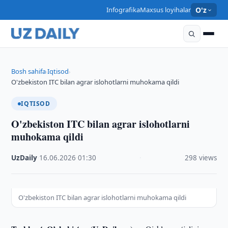
Infografika
Maxsus loyihalar
O'z
Bosh sahifa
Iqtisod
›
›
O'zbekiston ITC bilan agrar islohotlarni muhokama qildi
IQTISOD
O'zbekiston ITC bilan agrar islohotlarni
muhokama qildi
UzDaily
·
16.06.2026
·
01:30
·
298 views
O'zbekiston ITC bilan agrar islohotlarni muhokama qildi