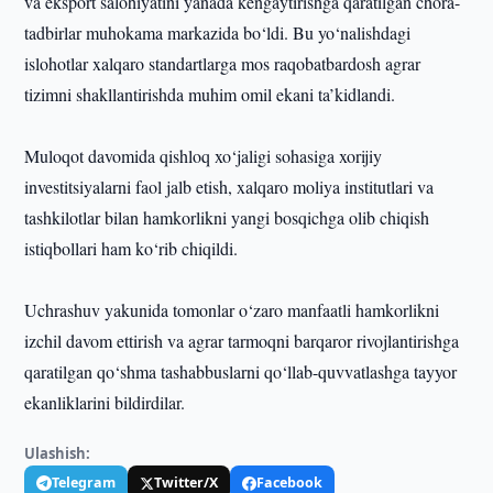
va eksport salohiyatini yanada kengaytirishga qaratilgan chora-
tadbirlar muhokama markazida bo‘ldi. Bu yo‘nalishdagi
islohotlar xalqaro standartlarga mos raqobatbardosh agrar
tizimni shakllantirishda muhim omil ekani ta’kidlandi.
Muloqot davomida qishloq xo‘jaligi sohasiga xorijiy
investitsiyalarni faol jalb etish, xalqaro moliya institutlari va
tashkilotlar bilan hamkorlikni yangi bosqichga olib chiqish
istiqbollari ham ko‘rib chiqildi.
Uchrashuv yakunida tomonlar o‘zaro manfaatli hamkorlikni
izchil davom ettirish va agrar tarmoqni barqaror rivojlantirishga
qaratilgan qo‘shma tashabbuslarni qo‘llab-quvvatlashga tayyor
ekanliklarini bildirdilar.
Ulashish:
Telegram
Twitter/X
Facebook