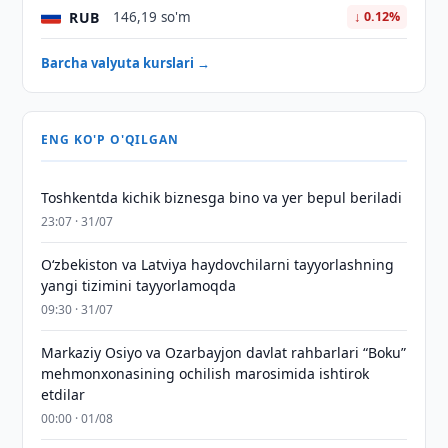
RUB
146,19 so'm
↓ 0.12%
Barcha valyuta kurslari →
ENG KO'P O'QILGAN
Toshkentda kichik biznesga bino va yer bepul beriladi
23:07 · 31/07
Oʻzbekiston va Latviya haydovchilarni tayyorlashning
yangi tizimini tayyorlamoqda
09:30 · 31/07
Markaziy Osiyo va Ozarbayjon davlat rahbarlari “Boku”
mehmonxonasining ochilish marosimida ishtirok
etdilar
00:00 · 01/08