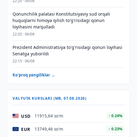
22:20 · 06/08
Qonunchilik palatasi Konstitutsiyaviy sud orqali
huquqlarni himoya qilish to'g'risidagi qonun
loyihasini ma'qulladi
22:20 · 06/08
Prezident Administratsiya to'g'risidagi qonun loyihasi
Senatga yuborildi
22:15 · 06/08
Ko'proq yangiliklar →
VALYUTA KURSLARI (MB, 07.08.2026)
USD
11915,64 so'm
↑ 0.24%
EUR
13749,46 so'm
↑ 0.23%