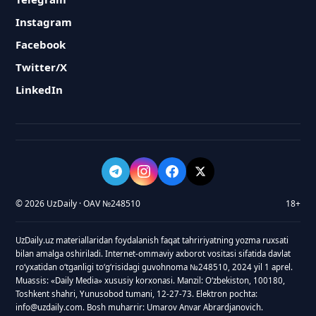
Instagram
Facebook
Twitter/X
LinkedIn
© 2026 UzDaily · OAV №248510
18+
UzDaily.uz materiallaridan foydalanish faqat tahririyatning yozma ruxsati
bilan amalga oshiriladi. Internet-ommaviy axborot vositasi sifatida davlat
roʻyxatidan oʻtganligi toʻgʻrisidagi guvohnoma №248510, 2024 yil 1 aprel.
Muassis: «Daily Media» xususiy korxonasi. Manzil: Oʻzbekiston, 100180,
Toshkent shahri, Yunusobod tumani, 12-27-73. Elektron pochta:
info@uzdaily.com. Bosh muharrir: Umarov Anvar Abrardjanovich.