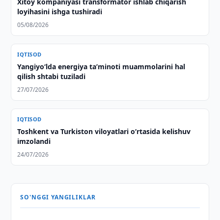
Xitoy kompaniyasi transformator ishlab chiqarish
loyihasini ishga tushiradi
05/08/2026
IQTISOD
Yangiyo‘lda energiya taʼminoti muammolarini hal
qilish shtabi tuziladi
27/07/2026
IQTISOD
Toshkent va Turkiston viloyatlari oʻrtasida kelishuv
imzolandi
24/07/2026
SO'NGGI YANGILIKLAR