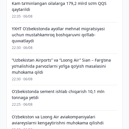
Kam taʼminlangan oilalarga 179,2 mlrd so‘m QQS
qaytarildi
22:35 · 06/08
YXHT O‘zbekistonda ayollar mehnat migratsiyasi
uchun mustahkamroq boshqaruvni qo‘llab-
quvvatlaydi
22:30 · 06/08
“Uzbekistan Airports” va “Loong Air” Sian – Farg‘ona
yo‘nalishida parvozlarni yo‘lga qo‘yish masalasini
muhokama qildi
22:30 · 06/08
O‘zbekistonda sement ishlab chiqarish 10,1 mln
tonnaga yetdi
22:25 · 06/08
Oʻzbekiston va Loong Air aviakompaniyalari
aviareyslarni kengaytirishni muhokama qilishdi