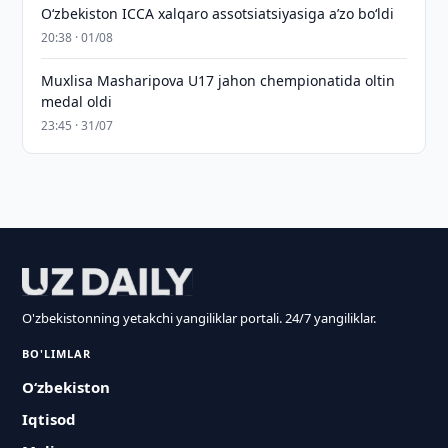
O‘zbekiston ICCA xalqaro assotsiatsiyasiga aʼzo bo‘ldi
20:38 · 01/08
Muxlisa Masharipova U17 jahon chempionatida oltin
medal oldi
23:45 · 31/07
O'zbekistonning yetakchi yangiliklar portali. 24/7 yangiliklar.
BO'LIMLAR
O‘zbekiston
Iqtisod