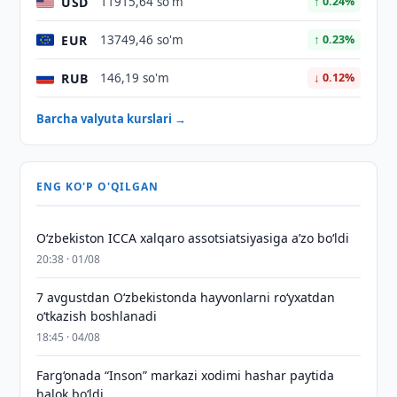
USD
11915,64 so'm
↑ 0.24%
EUR
13749,46 so'm
↑ 0.23%
RUB
146,19 so'm
↓ 0.12%
Barcha valyuta kurslari →
ENG KO'P O'QILGAN
O‘zbekiston ICCA xalqaro assotsiatsiyasiga aʼzo bo‘ldi
20:38 · 01/08
7 avgustdan O‘zbekistonda hayvonlarni ro‘yxatdan
o‘tkazish boshlanadi
18:45 · 04/08
Farg‘onada “Inson” markazi xodimi hashar paytida
halok bo‘ldi