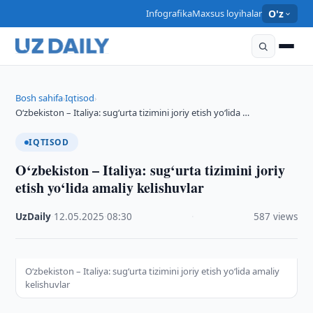
Infografika
Maxsus loyihalar
O'z
Bosh sahifa
Iqtisod
›
›
O‘zbekiston – Italiya: sug‘urta tizimini joriy etish yo‘lida …
IQTISOD
O‘zbekiston – Italiya: sug‘urta tizimini joriy
etish yo‘lida amaliy kelishuvlar
UzDaily
·
12.05.2025
·
08:30
·
587 views
O‘zbekiston – Italiya: sug‘urta tizimini joriy etish yo‘lida amaliy
kelishuvlar