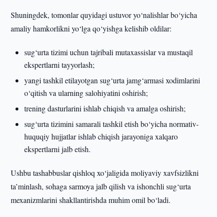
Shuningdek, tomonlar quyidagi ustuvor yo‘nalishlar bo‘yicha
amaliy hamkorlikni yo‘lga qo‘yishga kelishib oldilar:
sug‘urta tizimi uchun tajribali mutaxassislar va mustaqil
ekspertlarni tayyorlash;
yangi tashkil etilayotgan sug‘urta jamg‘armasi xodimlarini
o‘qitish va ularning salohiyatini oshirish;
trening dasturlarini ishlab chiqish va amalga oshirish;
sug‘urta tizimini samarali tashkil etish bo‘yicha normativ-
huquqiy hujjatlar ishlab chiqish jarayoniga xalqaro
ekspertlarni jalb etish.
Ushbu tashabbuslar qishloq xo‘jaligida moliyaviy xavfsizlikni
ta’minlash, sohaga sarmoya jalb qilish va ishonchli sug‘urta
mexanizmlarini shakllantirishda muhim omil bo‘ladi.