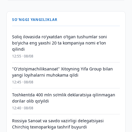
SO'NGGI YANGILIKLAR
Soliq ilovasida ro'yxatdan o'tgan tushumlar soni
bo'yicha eng yaxshi 20 ta kompaniya nomi e'lon
qilindi
12:55 · 08/08
"O'zto'qimachiliksanoat" Xitoyning Yifa Group bilan
yangi loyihalarni muhokama qildi
12:45 · 08/08
Toshkentda 400 mln so‘mlik deklaratsiya qilinmagan
dorilar olib qo‘yildi
12:40 · 08/08
Rossiya Sanoat va savdo vazirligi delegatsiyasi
Chirchiq texnoparkiga tashrif buyurdi