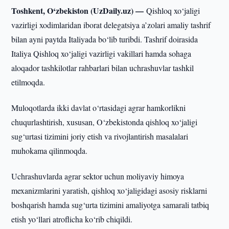
Toshkent, O‘zbekiston (UzDaily.uz) —
Qishloq xo‘jaligi
vazirligi xodimlaridan iborat delegatsiya a’zolari amaliy tashrif
bilan ayni paytda Italiyada bo‘lib turibdi. Tashrif doirasida
Italiya Qishloq xo‘jaligi vazirligi vakillari hamda sohaga
aloqador tashkilotlar rahbarlari bilan uchrashuvlar tashkil
etilmoqda.
Muloqotlarda ikki davlat o‘rtasidagi agrar hamkorlikni
chuqurlashtirish, xususan, O‘zbekistonda qishloq xo‘jaligi
sug‘urtasi tizimini joriy etish va rivojlantirish masalalari
muhokama qilinmoqda.
Uchrashuvlarda agrar sektor uchun moliyaviy himoya
mexanizmlarini yaratish, qishloq xo‘jaligidagi asosiy risklarni
boshqarish hamda sug‘urta tizimini amaliyotga samarali tatbiq
etish yo‘llari atroflicha ko‘rib chiqildi.