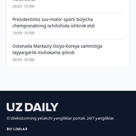
20:25 · 01/08
Prezidentimiz suv-motor sporti bo‘yicha
chempionatning ochilishida ishtirok etdi
19:59 · 01/08
Ostonada Markaziy Osiyo-Koreya sammitiga
tayyorgarlik muhokama qilindi
20:55 · 01/08
O'zbekistonning yetakchi yangiliklar portali. 24/7 yangiliklar.
BO'LIMLAR