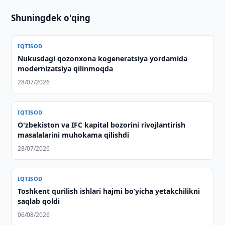
Shuningdek o'qing
IQTISOD
Nukusdagi qozonxona kogeneratsiya yordamida
modernizatsiya qilinmoqda
28/07/2026
IQTISOD
O'zbekiston va IFC kapital bozorini rivojlantirish
masalalarini muhokama qilishdi
28/07/2026
IQTISOD
Toshkent qurilish ishlari hajmi bo‘yicha yetakchilikni
saqlab qoldi
06/08/2026