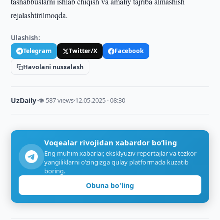
tashabbuslarni ishlab chiqish va amaliy tajriba almashish
rejalashtirilmoqda.
Ulashish:
Telegram
Twitter/X
Facebook
Havolani nusxalash
UzDaily
·
👁 587 views
·
12.05.2025 · 08:30
Voqealar rivojidan xabardor bo‘ling
Eng muhim xabarlar, eksklyuziv reportajlar va tezkor
yangiliklarni o‘zingizga qulay platformada kuzatib
boring.
Obuna bo'ling