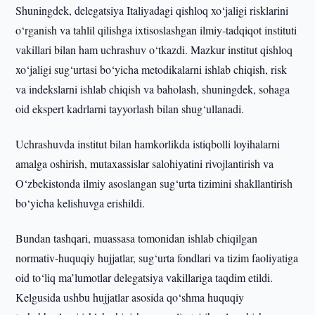
Shuningdek, delegatsiya Italiyadagi qishloq xo‘jaligi risklarini
o‘rganish va tahlil qilishga ixtisoslashgan ilmiy-tadqiqot instituti
vakillari bilan ham uchrashuv o‘tkazdi. Mazkur institut qishloq
xo‘jaligi sug‘urtasi bo‘yicha metodikalarni ishlab chiqish, risk
va indekslarni ishlab chiqish va baholash, shuningdek, sohaga
oid ekspert kadrlarni tayyorlash bilan shug‘ullanadi.
Uchrashuvda institut bilan hamkorlikda istiqbolli loyihalarni
amalga oshirish, mutaxassislar salohiyatini rivojlantirish va
O‘zbekistonda ilmiy asoslangan sug‘urta tizimini shakllantirish
bo‘yicha kelishuvga erishildi.
Bundan tashqari, muassasa tomonidan ishlab chiqilgan
normativ-huquqiy hujjatlar, sug‘urta fondlari va tizim faoliyatiga
oid to‘liq ma’lumotlar delegatsiya vakillariga taqdim etildi.
Kelgusida ushbu hujjatlar asosida qo‘shma huquqiy