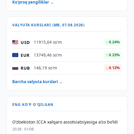
Ko'proq yangiliklar →
VALYUTA KURSLARI (MB, 07.08.2026)
USD
11915,64 so'm
↑ 0.24%
EUR
13749,46 so'm
↑ 0.23%
RUB
146,19 so'm
↓ 0.12%
Barcha valyuta kurslari →
ENG KO'P O'QILGAN
O‘zbekiston ICCA xalqaro assotsiatsiyasiga aʼzo bo‘ldi
20:38 · 01/08