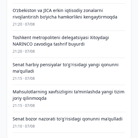
Oʻzbekiston va JICA erkin iqtisodiy zonalarni
rivojlantirish boʻyicha hamkorlikni kengaytirmoqda
21:20 · 07/08
Toshkent metropoliteni delegatsiyasi Xitoydagi
NARINCO zavodiga tashrif buyurdi
21:20 · 07/08
Senat harbiy pensiyalar to'g'risidagi yangi qonunni
ma'qulladi
21:15 · 07/08
Mahsulotlarning xavfsizligini taʼminlashda yangi tizim
joriy qilinmoqda
21:15 · 07/08
Senat bozor nazorati to'g'risidagi qonunni ma'qulladi
21:10 · 07/08