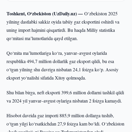
Toshkent, O‘zbekiston (UzDaily.uz) —
O‘zbekiston 2025
yilning dastlabki sakkiz oyida tabiiy gaz eksportini oshirdi va
uning import hajmini qisqartirdi. Bu haqda Milliy statistika
qo‘mitasi maʼlumotlarida qayd etilgan.
Qo‘mita maʼlumotlariga ko‘ra, yanvar–avgust oylarida
respublika 494,7 million dollarlik gaz eksport qildi, bu esa
o‘tgan yilning shu davriga nisbatan 24,1 foizga ko‘p. Asosiy
eksport yo‘nalishi sifatida Xitoy qolmoqda.
Shu bilan birga, neft eksporti 399,6 million dollarni tashkil qildi
va 2024 yil yanvar–avgust oylariga nisbatan 2 foizga kamaydi.
Hisobot davrida gaz importi 885,9 million dollarga tushib,
o‘tgan yilgi ko‘rsatkichdan 27,9 foizga kam bo‘ldi. O‘zbekiston
«ko‘k yoqilg‘i»ni Rossiya va Turkmanistondan oladi.