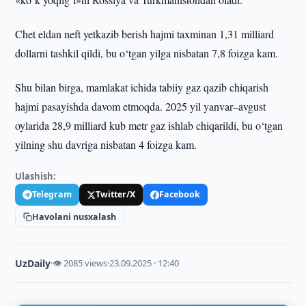
Chet eldan neft yetkazib berish hajmi taxminan 1,31 milliard
dollarni tashkil qildi, bu o‘tgan yilga nisbatan 7,8 foizga kam.
Shu bilan birga, mamlakat ichida tabiiy gaz qazib chiqarish
hajmi pasayishda davom etmoqda. 2025 yil yanvar–avgust
oylarida 28,9 milliard kub metr gaz ishlab chiqarildi, bu o‘tgan
yilning shu davriga nisbatan 4 foizga kam.
Ulashish:
Telegram
Twitter/X
Facebook
Havolani nusxalash
UzDaily
·
👁 2085 views
·
23.09.2025 · 12:40