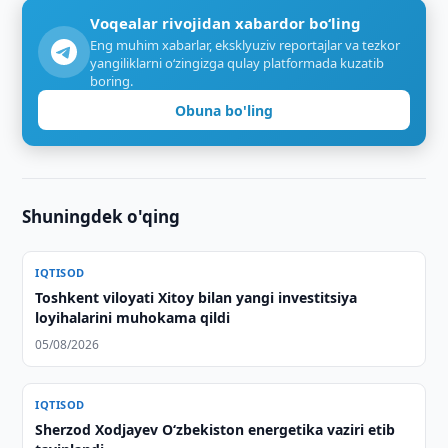
Voqealar rivojidan xabardor bo‘ling
Eng muhim xabarlar, eksklyuziv reportajlar va tezkor
yangiliklarni o‘zingizga qulay platformada kuzatib
boring.
Obuna bo'ling
Shuningdek o'qing
IQTISOD
Toshkent viloyati Xitoy bilan yangi investitsiya
loyihalarini muhokama qildi
05/08/2026
IQTISOD
Sherzod Xodjayev O‘zbekiston energetika vaziri etib