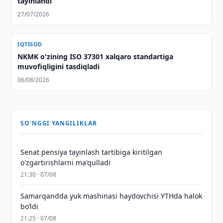
tayinlandi
27/07/2026
IQTISOD
NKMK o'zining ISO 37301 xalqaro standartiga
muvofiqligini tasdiqladi
06/08/2026
SO'NGGI YANGILIKLAR
Senat pensiya tayinlash tartibiga kiritilgan
o'zgartirishlarni ma'qulladi
21:30 · 07/08
Samarqandda yuk mashinasi haydovchisi YTHda halok
bo‘ldi
21:25 · 07/08