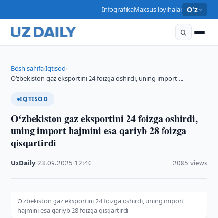
Infografika
Maxsus loyihalar
O'z
Bosh sahifa
Iqtisod
›
›
O‘zbekiston gaz eksportini 24 foizga oshirdi, uning import …
IQTISOD
O‘zbekiston gaz eksportini 24 foizga oshirdi,
uning import hajmini esa qariyb 28 foizga
qisqartirdi
UzDaily
·
23.09.2025
·
12:40
·
2085 views
O‘zbekiston gaz eksportini 24 foizga oshirdi, uning import
hajmini esa qariyb 28 foizga qisqartirdi