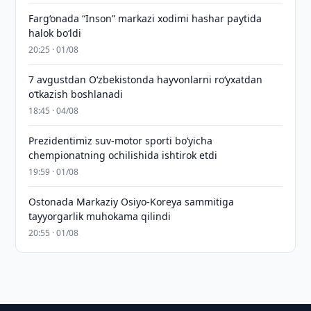
Farg‘onada “Inson” markazi xodimi hashar paytida
halok bo‘ldi
20:25 · 01/08
7 avgustdan O‘zbekistonda hayvonlarni ro‘yxatdan
o‘tkazish boshlanadi
18:45 · 04/08
Prezidentimiz suv-motor sporti bo‘yicha
chempionatning ochilishida ishtirok etdi
19:59 · 01/08
Ostonada Markaziy Osiyo-Koreya sammitiga
tayyorgarlik muhokama qilindi
20:55 · 01/08