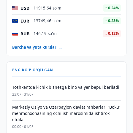
USD
11915,64 so'm
↑ 0.24%
EUR
13749,46 so'm
↑ 0.23%
RUB
146,19 so'm
↓ 0.12%
Barcha valyuta kurslari →
ENG KO'P O'QILGAN
Toshkentda kichik biznesga bino va yer bepul beriladi
23:07 · 31/07
Markaziy Osiyo va Ozarbayjon davlat rahbarlari “Boku”
mehmonxonasining ochilish marosimida ishtirok
etdilar
00:00 · 01/08