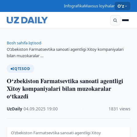
Infografika
Maxsus loyihalar
O'z
Bosh sahifa
Iqtisod
›
›
O‘zbekiston Farmatsevtika sanoati agentligi Xitoy kompaniyalari
bilan muzokaralar …
IQTISOD
O‘zbekiston Farmatsevtika sanoati agentligi
Xitoy kompaniyalari bilan muzokaralar
o‘tkazdi
UzDaily
·
04.09.2025
·
19:00
·
1831 views
O‘zbekiston Farmatsevtika sanoati agentligi Xitoy