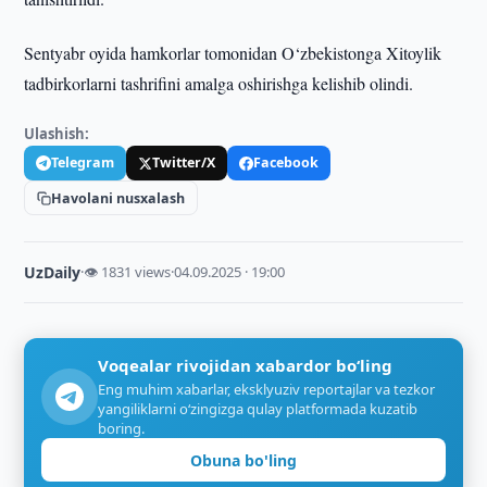
Sentyabr oyida hamkorlar tomonidan O‘zbekistonga Xitoylik
tadbirkorlarni tashrifini amalga oshirishga kelishib olindi.
Ulashish:
Telegram
Twitter/X
Facebook
Havolani nusxalash
UzDaily
·
👁 1831 views
·
04.09.2025 · 19:00
Voqealar rivojidan xabardor bo‘ling
Eng muhim xabarlar, eksklyuziv reportajlar va tezkor
yangiliklarni o‘zingizga qulay platformada kuzatib
boring.
Obuna bo'ling