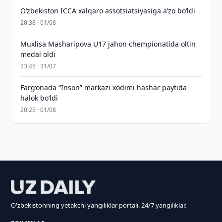
O‘zbekiston ICCA xalqaro assotsiatsiyasiga aʼzo bo‘ldi
20:38 · 01/08
Muxlisa Masharipova U17 jahon chempionatida oltin
medal oldi
23:45 · 31/07
Farg‘onada “Inson” markazi xodimi hashar paytida
halok bo‘ldi
20:25 · 01/08
O'zbekistonning yetakchi yangiliklar portali. 24/7 yangiliklar.