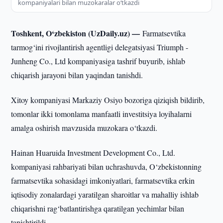
kompaniyalari bilan muzokaralar o‘tkazdi
Toshkent, O‘zbekiston (UzDaily.uz) —
Farmatsevtika
tarmog‘ini rivojlantirish agentligi delegatsiyasi Triumph -
Junheng Co., Ltd kompaniyasiga tashrif buyurib, ishlab
chiqarish jarayoni bilan yaqindan tanishdi.
Xitoy kompaniyasi Markaziy Osiyo bozoriga qiziqish bildirib,
tomonlar ikki tomonlama manfaatli investitsiya loyihalarni
amalga oshirish mavzusida muzokara o‘tkazdi.
Hainan Huaruida Investment Development Co., Ltd.
kompaniyasi rahbariyati bilan uchrashuvda, O‘zbekistonning
farmatsevtika sohasidagi imkoniyatlari, farmatsevtika erkin
iqtisodiy zonalardagi yaratilgan sharoitlar va mahalliy ishlab
chiqarishni rag‘batlantirishga qaratilgan yechimlar bilan
tanishtirildi.