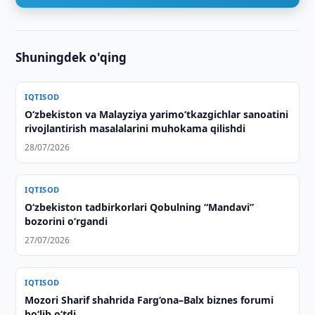
Shuningdek o'qing
IQTISOD
Oʻzbekiston va Malayziya yarimoʻtkazgichlar sanoatini
rivojlantirish masalalarini muhokama qilishdi
28/07/2026
IQTISOD
O‘zbekiston tadbirkorlari Qobulning “Mandavi”
bozorini o‘rgandi
27/07/2026
IQTISOD
Mozori Sharif shahrida Farg‘ona–Balx biznes forumi
bo‘lib o‘tdi