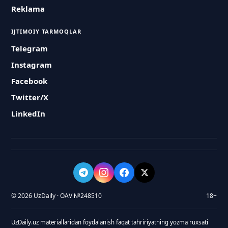
Reklama
IJTIMOIY TARMOQLAR
Telegram
Instagram
Facebook
Twitter/X
LinkedIn
© 2026 UzDaily · OAV №248510
18+
UzDaily.uz materiallaridan foydalanish faqat tahririyatning yozma ruxsati