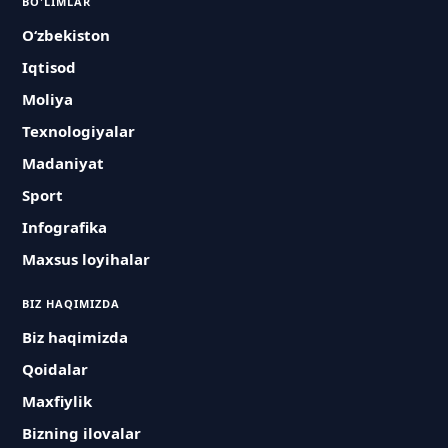
BO'LIMLAR
O‘zbekiston
Iqtisod
Moliya
Texnologiyalar
Madaniyat
Sport
Infografika
Maxsus loyihalar
BIZ HAQIMIZDA
Biz haqimizda
Qoidalar
Maxfiylik
Bizning ilovalar