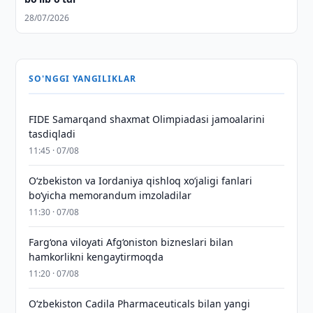
28/07/2026
SO'NGGI YANGILIKLAR
FIDE Samarqand shaxmat Olimpiadasi jamoalarini
tasdiqladi
11:45 · 07/08
Oʻzbekiston va Iordaniya qishloq xoʻjaligi fanlari
boʻyicha memorandum imzoladilar
11:30 · 07/08
Farg‘ona viloyati Afg‘oniston bizneslari bilan
hamkorlikni kengaytirmoqda
11:20 · 07/08
Oʻzbekiston Cadila Pharmaceuticals bilan yangi