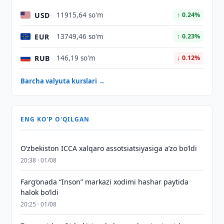
USD
11915,64 so'm
↑ 0.24%
EUR
13749,46 so'm
↑ 0.23%
RUB
146,19 so'm
↓ 0.12%
Barcha valyuta kurslari →
ENG KO'P O'QILGAN
O‘zbekiston ICCA xalqaro assotsiatsiyasiga aʼzo bo‘ldi
20:38 · 01/08
Farg‘onada “Inson” markazi xodimi hashar paytida
halok bo‘ldi
20:25 · 01/08