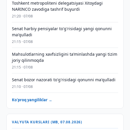
Toshkent metropoliteni delegatsiyasi Xitoydagi
NARINCO zavodiga tashrif buyurdi
21:20 · 07/08
Senat harbiy pensiyalar to'g'risidagi yangi qonunni
ma'qulladi
21:15 · 07/08
Mahsulotlarning xavfsizligini taʼminlashda yangi tizim
joriy qilinmoqda
21:15 · 07/08
Senat bozor nazorati to'g'risidagi qonunni ma'qulladi
21:10 · 07/08
Ko'proq yangiliklar →
VALYUTA KURSLARI (MB, 07.08.2026)