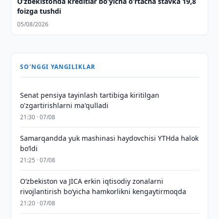
O‘zbekistonda kreditlar bo‘yicha o‘rtacha stavka 19,8
foizga tushdi
05/08/2026
SO'NGGI YANGILIKLAR
Senat pensiya tayinlash tartibiga kiritilgan
o'zgartirishlarni ma'qulladi
21:30 · 07/08
Samarqandda yuk mashinasi haydovchisi YTHda halok
bo‘ldi
21:25 · 07/08
Oʻzbekiston va JICA erkin iqtisodiy zonalarni
rivojlantirish boʻyicha hamkorlikni kengaytirmoqda
21:20 · 07/08