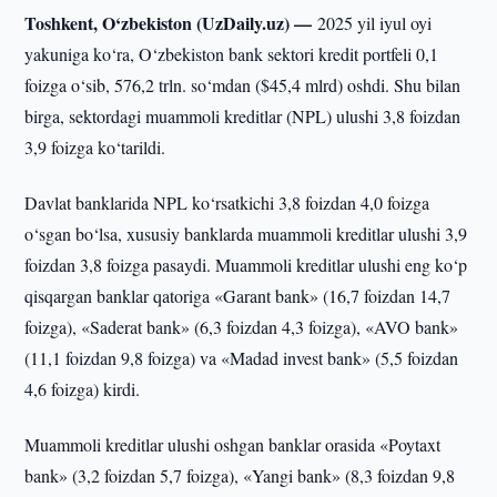
Toshkent, O‘zbekiston (UzDaily.uz) —
2025 yil iyul oyi
yakuniga ko‘ra, O‘zbekiston bank sektori kredit portfeli 0,1
foizga o‘sib, 576,2 trln. so‘mdan ($45,4 mlrd) oshdi. Shu bilan
birga, sektordagi muammoli kreditlar (NPL) ulushi 3,8 foizdan
3,9 foizga ko‘tarildi.
Davlat banklarida NPL ko‘rsatkichi 3,8 foizdan 4,0 foizga
o‘sgan bo‘lsa, xususiy banklarda muammoli kreditlar ulushi 3,9
foizdan 3,8 foizga pasaydi. Muammoli kreditlar ulushi eng ko‘p
qisqargan banklar qatoriga «Garant bank» (16,7 foizdan 14,7
foizga), «Saderat bank» (6,3 foizdan 4,3 foizga), «AVO bank»
(11,1 foizdan 9,8 foizga) va «Madad invest bank» (5,5 foizdan
4,6 foizga) kirdi.
Muammoli kreditlar ulushi oshgan banklar orasida «Poytaxt
bank» (3,2 foizdan 5,7 foizga), «Yangi bank» (8,3 foizdan 9,8