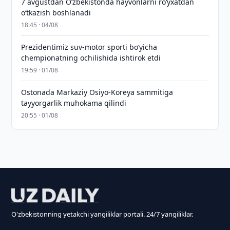
7 avgustdan O‘zbekistonda hayvonlarni ro‘yxatdan
o‘tkazish boshlanadi
18:45 · 04/08
Prezidentimiz suv-motor sporti bo‘yicha
chempionatning ochilishida ishtirok etdi
19:59 · 01/08
Ostonada Markaziy Osiyo-Koreya sammitiga
tayyorgarlik muhokama qilindi
20:55 · 01/08
O'zbekistonning yetakchi yangiliklar portali. 24/7 yangiliklar.