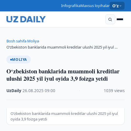
Infografika
Maxsus loyihalar
O'z
Bosh sahifa
Moliya
›
›
O‘zbekiston banklarida muammoli kreditlar ulushi 2025 yil iyul …
MOLIYA
O‘zbekiston banklarida muammoli kreditlar
ulushi 2025 yil iyul oyida 3,9 foizga yetdi
UzDaily
·
26.08.2025
·
09:00
·
1039 views
O‘zbekiston banklarida muammoli kreditlar ulushi 2025 yil iyul
oyida 3,9 foizga yetdi