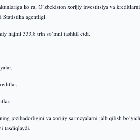
kunlariga ko‘ra, O‘zbekiston xorijiy investitsiya va kreditlarni
 Statistika agentligi.
iy hajmi 333,8 trln so‘mni tashkil etdi.
yalar,
editlar,
tlar.
ng jozibadorligini va xorijiy sarmoyalarni jalb qilish bo‘yic
i tasdiqlaydi.