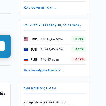
Ko'proq yangiliklar →
VALYUTA KURSLARI (MB, 07.08.2026)
USD
11915,64 so'm
↑ 0.24%
EUR
13749,46 so'm
↑ 0.23%
RUB
146,19 so'm
↓ 0.12%
Barcha valyuta kurslari →
ENG KO'P O'QILGAN
ilda
7 avgustdan O‘zbekistonda