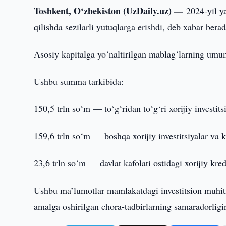
Toshkent, O‘zbekiston (UzDaily.uz) —
2024-yil ya
qilishda sezilarli yutuqlarga erishdi, deb xabar beradi
Asosiy kapitalga yo‘naltirilgan mablag‘larning umum
Ushbu summa tarkibida:
150,5 trln so‘m — to‘g‘ridan to‘g‘ri xorijiy investitsi
159,6 trln so‘m — boshqa xorijiy investitsiyalar va kr
23,6 trln so‘m — davlat kafolati ostidagi xorijiy kredi
Ushbu ma’lumotlar mamlakatdagi investitsion muhitni
amalga oshirilgan chora-tadbirlarning samaradorligin