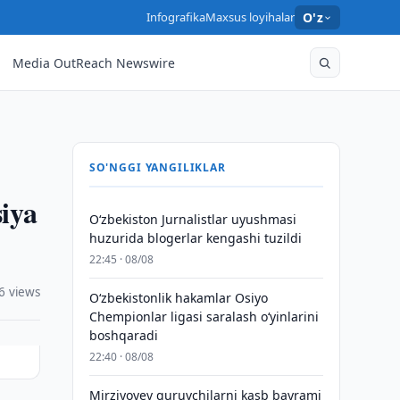
Infografika
Maxsus loyihalar
O'z
Media OutReach Newswire
SO'NGGI YANGILIKLAR
siya
O‘zbekiston Jurnalistlar uyushmasi
huzurida blogerlar kengashi tuzildi
22:45 · 08/08
6 views
O‘zbekistonlik hakamlar Osiyo
Chempionlar ligasi saralash o‘yinlarini
boshqaradi
22:40 · 08/08
Mirziyoyev quruvchilarni kasb bayrami