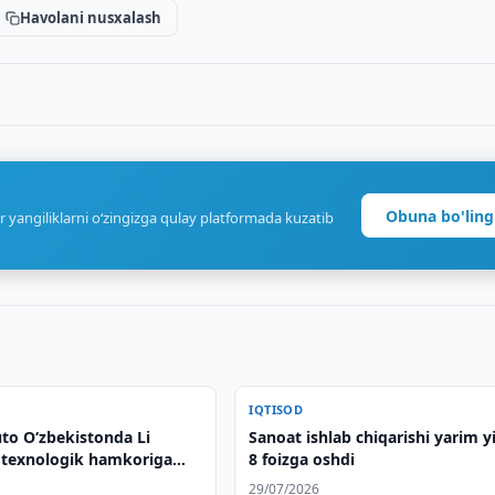
Havolani nusxalash
Obuna bo'ling
r yangiliklarni o‘zingizga qulay platformada kuzatib
IQTISOD
to O‘zbekistonda Li
Sanoat ishlab chiqarishi yarim y
 texnologik hamkoriga
8 foizga oshdi
29/07/2026