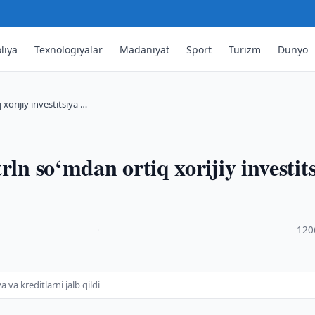
liya
Texnologiyalar
Madaniyat
Sport
Turizm
Dunyo
xorijiy investitsiya …
rln so‘mdan ortiq xorijiy investit
·
120
 va kreditlarni jalb qildi