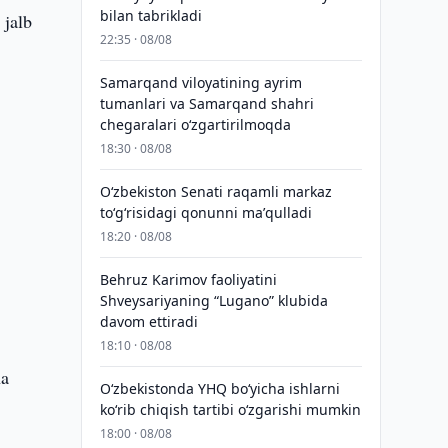
bilan tabrikladi
 jalb
22:35 · 08/08
Samarqand viloyatining ayrim
tumanlari va Samarqand shahri
chegaralari oʻzgartirilmoqda
18:30 · 08/08
Oʻzbekiston Senati raqamli markaz
toʻgʻrisidagi qonunni maʼqulladi
18:20 · 08/08
Behruz Karimov faoliyatini
Shveysariyaning “Lugano” klubida
davom ettiradi
18:10 · 08/08
ha
O‘zbekistonda YHQ bo‘yicha ishlarni
ko‘rib chiqish tartibi o‘zgarishi mumkin
18:00 · 08/08