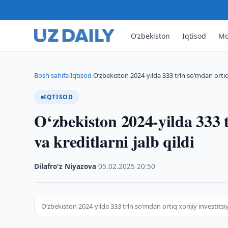
O‘zbekiston
Iqtisod
Mo
Bosh sahifa
Iqtisod
O‘zbekiston 2024-yilda 333 trln so‘mdan ortiq 
›
›
IQTISOD
O‘zbekiston 2024-yilda 333 t
va kreditlarni jalb qildi
Dilafro'z Niyazova
·
05.02.2025
·
20:50
O‘zbekiston 2024-yilda 333 trln so‘mdan ortiq xorijiy investitsiya