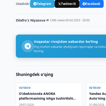
Ulashish:
Telegram
Twitter/X
Facebook
Dilafro'z Niyazova
·
👁 1206 views
·
05.02.2025 · 20:50
Voqealar rivojidan xabardor bo‘ling
Eng muhim xabarlar, eksklyuziv reportajlar va tezko
boring.
Shuningdek o'qing
IQTISOD
IQTISOD
Oʻzbekistonda ANORA
Yandex Au
platformasining ishga tushirilishi
Auto‘ning
muhokama qilindi
aylandi
29/07/2026
01/08/2026