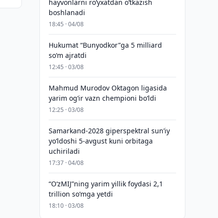
hayvonlarni ro‘yxatdan o‘tkazish
boshlanadi
18:45 · 04/08
Hukumat “Bunyodkor”ga 5 milliard
so‘m ajratdi
12:45 · 03/08
Mahmud Murodov Oktagon ligasida
yarim og‘ir vazn chempioni bo‘ldi
12:25 · 03/08
Samarkand-2028 giperspektral sun’iy
yo‘ldoshi 5-avgust kuni orbitaga
uchiriladi
17:37 · 04/08
“O‘zMIJ”ning yarim yillik foydasi 2,1
trillion so‘mga yetdi
18:10 · 03/08