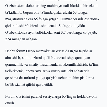
O‘zbekiston islohotlarining muhim yo‘nalishlaridan biri ekani
taʼkidlanib, bugun oliy taʼlimda qizlar ulushi 53 foizga,
magistraturada esa 65 foizga yetgan. Olimlar orasida esa xotin-
qizlar ulushi 60 foizni tashkil etadi. So‘nggi o‘n yilda
O‘zbekistonda ayol tadbirkorlar soni 3,7 barobarga ko‘payib,
274 mingdan oshgan.
Ushbu forum Osiyo mamlakatlari o‘rtasida ilg‘or tajribalar
almashish, xotin-qizlarni qo‘llab-quvvatlashga qaratilgan
qonunchilik va amaliy mexanizmlarni takomillashtirish, taʼlim,
tadbirkorlik, innovatsiyalar va sunʼiy intellekt sohalarida
qo‘shma dasturlarni yo‘lga qo‘yish uchun muhim platforma
bo‘lib xizmat qilishi qayd etildi.
Forum o‘z ishini parallel sessiyalarga bo‘lingan holda davom
ettirdi.