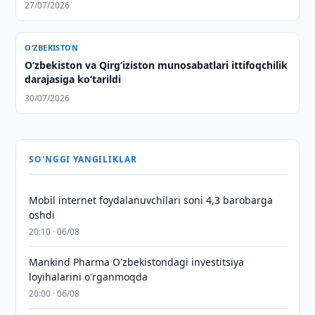
27/07/2026
O‘ZBEKISTON
Oʻzbekiston va Qirgʻiziston munosabatlari ittifoqchilik
darajasiga koʻtarildi
30/07/2026
SO'NGGI YANGILIKLAR
Mobil internet foydalanuvchilari soni 4,3 barobarga
oshdi
20:10 · 06/08
Mankind Pharma O'zbekistondagi investitsiya
loyihalarini o'rganmoqda
20:00 · 06/08