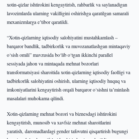
xotin-qizlar ishtirokini kengaytirish, rahbarlik va saylanadigan
lavozimlarda ularning vakilligini oshirishga qaratilgan samarali
mexanizmlarga eʼtibor qaratildi.
“Xotin-qizlarning iqtisodiy salohiyatini mustahkamlash –
barqaror bandlik, tadbirkorlik va muvozanatlashgan mintaqaviy
o‘sish omili” mavzusida bo‘lib o‘tgan ikkinchi parallel
sessiyada jahon va mintaqada mehnat bozorlari
transformatsiyasi sharoitida xotin-qizlarning iqtisodiy faolligi va
tadbirkorlik salohiyatini oshirish, ularning iqtisodiy huquq va
imkoniyatlarini kengaytirish orqali barqaror o‘sishni taʼminlash
masalalari muhokama qilindi.
Xotin-qizlarning mehnat bozori va biznesdagi ishtirokini
kengaytirish, munosib va xavfsiz mehnat sharoitlarini
yaratish, daromadlardagi gender tafovutni qisqartirish bugungi