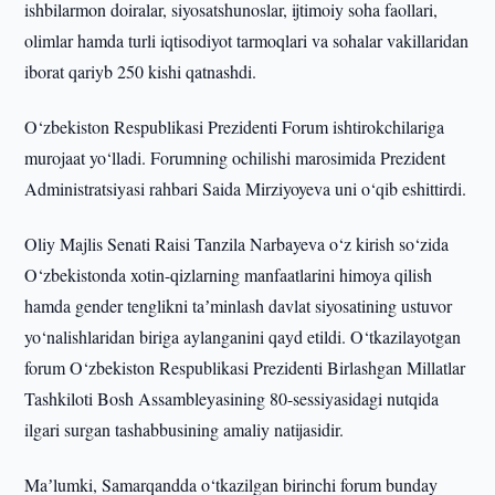
ishbilarmon doiralar, siyosatshunoslar, ijtimoiy soha faollari,
olimlar hamda turli iqtisodiyot tarmoqlari va sohalar vakillaridan
iborat qariyb 250 kishi qatnashdi.
O‘zbekiston Respublikasi Prezidenti Forum ishtirokchilariga
murojaat yo‘lladi. Forumning ochilishi marosimida Prezident
Administratsiyasi rahbari Saida Mirziyoyeva uni o‘qib eshittirdi.
Oliy Majlis Senati Raisi Tanzila Narbayeva o‘z kirish so‘zida
O‘zbekistonda xotin-qizlarning manfaatlarini himoya qilish
hamda gender tenglikni taʼminlash davlat siyosatining ustuvor
yo‘nalishlaridan biriga aylanganini qayd etildi. O‘tkazilayotgan
forum O‘zbekiston Respublikasi Prezidenti Birlashgan Millatlar
Tashkiloti Bosh Assambleyasining 80-sessiyasidagi nutqida
ilgari surgan tashabbusining amaliy natijasidir.
Maʼlumki, Samarqandda o‘tkazilgan birinchi forum bunday