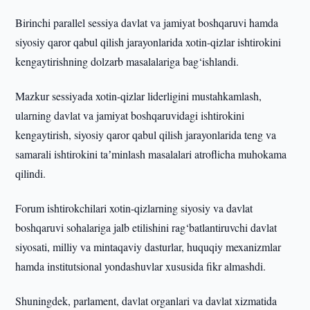
Birinchi parallel sessiya davlat va jamiyat boshqaruvi hamda
siyosiy qaror qabul qilish jarayonlarida xotin-qizlar ishtirokini
kengaytirishning dolzarb masalalariga bag‘ishlandi.
Mazkur sessiyada xotin-qizlar liderligini mustahkamlash,
ularning davlat va jamiyat boshqaruvidagi ishtirokini
kengaytirish, siyosiy qaror qabul qilish jarayonlarida teng va
samarali ishtirokini taʼminlash masalalari atroflicha muhokama
qilindi.
Forum ishtirokchilari xotin-qizlarning siyosiy va davlat
boshqaruvi sohalariga jalb etilishini rag‘batlantiruvchi davlat
siyosati, milliy va mintaqaviy dasturlar, huquqiy mexanizmlar
hamda institutsional yondashuvlar xususida fikr almashdi.
Shuningdek, parlament, davlat organlari va davlat xizmatida