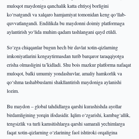
muloqot maydoniga qanchalik katta ehtiyoj borligini
ko‘rsatgandi va xalqaro hamjamiyat tomonidan keng qo‘llab-
quvvatlangandi. Endilikda bu maydonni doimiy platformaga
aylantirish yo‘lida muhim qadam tashlangani qayd etildi.
So‘zga chiqqanlar bugun hech bir davlat xotin-qizlarning
imkoniyatlarini kengaytirmasdan turib barqaror taraqqiyotga
erisha olmasligini taʼkidladi. Shu bois mazkur platforma nafaqat
muloqot, balki umumiy yondashuvlar, amaliy hamkorlik va
qo‘shma tashabbuslarni shakllantirish maydoniga aylanishi
lozim.
Bu maydon – global tahdidlarga qarshi kurashishda ayollar
birdamligining yorqin ifodasidir. Iqlim o‘zgarishi, kambag‘allik,
tengsizlik va turli kamsitishlarga qarshi samarali yechimlarga
faqat xotin-qizlarning o‘zlarining faol ishtiroki orqaligina