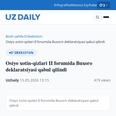
Infografika
Maxsus loyihalar
O'z
Bosh sahifa
O‘zbekiston
›
›
Osiyo xotin-qizlari II forumida Buxoro deklaratsiyasi qabul qilindi
O‘ZBEKISTON
Osiyo xotin-qizlari II forumida Buxoro
deklaratsiyasi qabul qilindi
UzDaily
·
15.05.2026
·
13:15
·
479 views
Osiyo xotin-qizlari II forumida Buxoro deklaratsiyasi qabul
qilindi