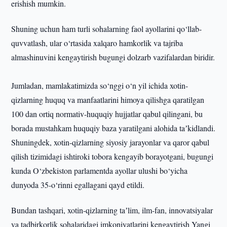
erishish mumkin.
Shuning uchun ham turli sohalarning faol ayollarini qo‘llab-
quvvatlash, ular o‘rtasida xalqaro hamkorlik va tajriba
almashinuvini kengaytirish bugungi dolzarb vazifalardan biridir.
Jumladan, mamlakatimizda so‘nggi o‘n yil ichida xotin-
qizlarning huquq va manfaatlarini himoya qilishga qaratilgan
100 dan ortiq normativ-huquqiy hujjatlar qabul qilingani, bu
borada mustahkam huquqiy baza yaratilgani alohida taʼkidlandi.
Shuningdek, xotin-qizlarning siyosiy jarayonlar va qaror qabul
qilish tizimidagi ishtiroki tobora kengayib borayotgani, bugungi
kunda O‘zbekiston parlamentda ayollar ulushi bo‘yicha
dunyoda 35-o‘rinni egallagani qayd etildi.
Bundan tashqari, xotin-qizlarning taʼlim, ilm-fan, innovatsiyalar
va tadbirkorlik sohalaridagi imkoniyatlarini kengaytirish Yangi