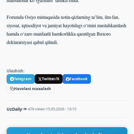
mahsulotlar ko‘rgazmasi tashkil etildi.
Forumda Osiyo mintaqasida xotin-qizlarning taʼlim, ilm-fan,
siyosat, iqtisodiyot va jamiyat hayotidagi o‘rnini mustahkamlash
hamda o‘zaro manfaatli hamkorlikka qaratilgan Buxoro
deklaratsiyasi qabul qilindi.
Ulashish:
Telegram
Twitter/X
Facebook
Havolani nusxalash
UzDaily
·
👁 479 views
·
15.05.2026 · 13:15