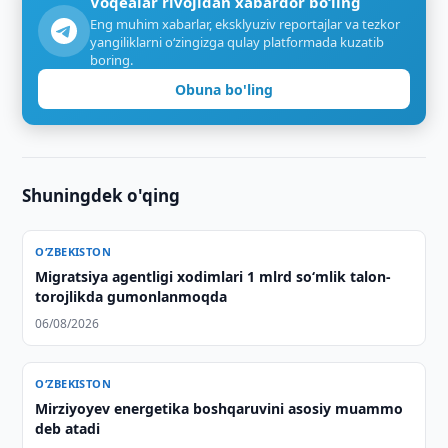
Voqealar rivojidan xabardor bo‘ling
Eng muhim xabarlar, eksklyuziv reportajlar va tezkor
yangiliklarni o‘zingizga qulay platformada kuzatib
boring.
Obuna bo'ling
Shuningdek o'qing
O‘ZBEKISTON
Migratsiya agentligi xodimlari 1 mlrd so‘mlik talon-
torojlikda gumonlanmoqda
06/08/2026
O‘ZBEKISTON
Mirziyoyev energetika boshqaruvini asosiy muammo
deb atadi