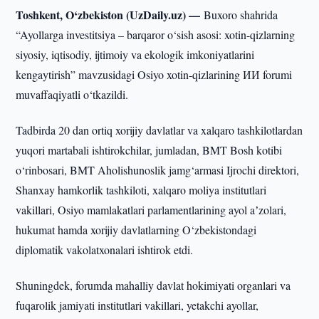
Toshkent, O‘zbekiston (UzDaily.uz) —
Buxoro shahrida
“Ayollarga investitsiya – barqaror o‘sish asosi: xotin-qizlarning
siyosiy, iqtisodiy, ijtimoiy va ekologik imkoniyatlarini
kengaytirish” mavzusidagi Osiyo xotin-qizlarining ИИ forumi
muvaffaqiyatli o‘tkazildi.
Tadbirda 20 dan ortiq xorijiy davlatlar va xalqaro tashkilotlardan
yuqori martabali ishtirokchilar, jumladan, BMT Bosh kotibi
o‘rinbosari, BMT Aholishunoslik jamg‘armasi Ijrochi direktori,
Shanxay hamkorlik tashkiloti, xalqaro moliya institutlari
vakillari, Osiyo mamlakatlari parlamentlarining ayol aʼzolari,
hukumat hamda xorijiy davlatlarning O‘zbekistondagi
diplomatik vakolatxonalari ishtirok etdi.
Shuningdek, forumda mahalliy davlat hokimiyati organlari va
fuqarolik jamiyati institutlari vakillari, yetakchi ayollar,