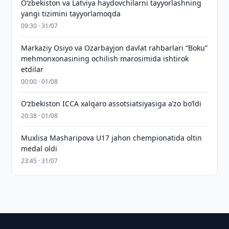
Oʻzbekiston va Latviya haydovchilarni tayyorlashning
yangi tizimini tayyorlamoqda
09:30 · 31/07
Markaziy Osiyo va Ozarbayjon davlat rahbarlari “Boku”
mehmonxonasining ochilish marosimida ishtirok
etdilar
00:00 · 01/08
O‘zbekiston ICCA xalqaro assotsiatsiyasiga aʼzo bo‘ldi
20:38 · 01/08
Muxlisa Masharipova U17 jahon chempionatida oltin
medal oldi
23:45 · 31/07