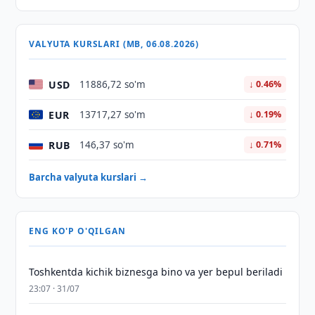
VALYUTA KURSLARI (MB, 06.08.2026)
USD
11886,72 so'm
↓ 0.46%
EUR
13717,27 so'm
↓ 0.19%
RUB
146,37 so'm
↓ 0.71%
Barcha valyuta kurslari →
ENG KO'P O'QILGAN
Toshkentda kichik biznesga bino va yer bepul beriladi
23:07 · 31/07