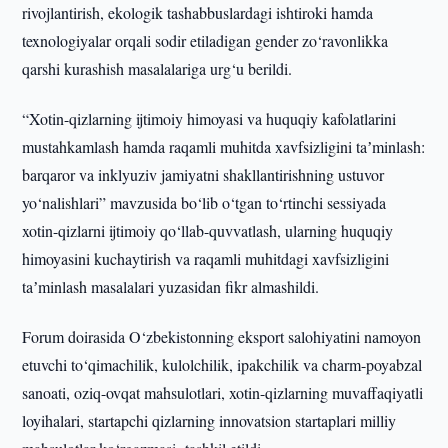
rivojlantirish, ekologik tashabbuslardagi ishtiroki hamda
texnologiyalar orqali sodir etiladigan gender zo‘ravonlikka
qarshi kurashish masalalariga urg‘u berildi.
“Xotin-qizlarning ijtimoiy himoyasi va huquqiy kafolatlarini
mustahkamlash hamda raqamli muhitda xavfsizligini taʼminlash:
barqaror va inklyuziv jamiyatni shakllantirishning ustuvor
yo‘nalishlari” mavzusida bo‘lib o‘tgan to‘rtinchi sessiyada
xotin-qizlarni ijtimoiy qo‘llab-quvvatlash, ularning huquqiy
himoyasini kuchaytirish va raqamli muhitdagi xavfsizligini
taʼminlash masalalari yuzasidan fikr almashildi.
Forum doirasida O‘zbekistonning eksport salohiyatini namoyon
etuvchi to‘qimachilik, kulolchilik, ipakchilik va charm-poyabzal
sanoati, oziq-ovqat mahsulotlari, xotin-qizlarning muvaffaqiyatli
loyihalari, startapchi qizlarning innovatsion startaplari milliy