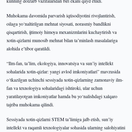
kunning dolzarb vazifalaridan biri ekani qayd etildi.
Muhokama davomida parvarish iqtisodiyotini rivojlantirish,
oilaga yo‘naltirilgan mehnat siyosati, norasmiy bandlikni
qisqartirish, ijtimoiy himoya mexanizmlarini kuchaytirish va
xotin-qizlarni munosib mehnat bilan taʼminlash masalalariga
alohida eʼtibor qaratildi.
“Ilm-fan, taʼlim, ekologiya, innovatsiya va sunʼiy intellekt
sohalarida xotin-qizlar: yangi avlod imkoniyatlari” mavzusida
o‘tkazilgan uchinchi sessiyada xotin-qizlarning zamonaviy ilm-
fan va texnologiya sohalaridagi ishtiroki, ular uchun
yaratilayotgan imkoniyatlar hamda bu yo‘nalishdagi xalqaro
tajriba muhokama qilindi.
Sessiyada xotin-qizlarni STEM taʼlimiga jalb etish, sunʼiy
intellekt va raqamli texnologiyalar sohasida ularning salohiyatini