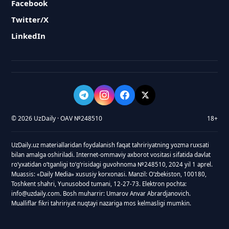
Facebook
Twitter/X
LinkedIn
© 2026 UzDaily · OAV №248510
18+
UzDaily.uz materiallaridan foydalanish faqat tahririyatning yozma ruxsati
bilan amalga oshiriladi. Internet-ommaviy axborot vositasi sifatida davlat
roʻyxatidan oʻtganligi toʻgʻrisidagi guvohnoma №248510, 2024 yil 1 aprel.
Muassis: «Daily Media» xususiy korxonasi. Manzil: Oʻzbekiston, 100180,
Toshkent shahri, Yunusobod tumani, 12-27-73. Elektron pochta:
info@uzdaily.com. Bosh muharrir: Umarov Anvar Abrardjanovich.
Mualliflar fikri tahririyat nuqtayi nazariga mos kelmasligi mumkin.