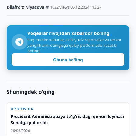
Dilafro'z Niyazova
·
👁 1022 views
·
05.12.2024 · 13:27
Voqealar rivojidan xabardor bo‘ling
Eng muhim xabarlar, eksklyuziv reportajlar va tezkor
yangiliklarni o‘zingizga qulay platformada kuzatib
boring.
Obuna bo'ling
Shuningdek o'qing
O‘ZBEKISTON
Prezident Administratsiya to'g'risidagi qonun loyihasi
Senatga yuborildi
06/08/2026