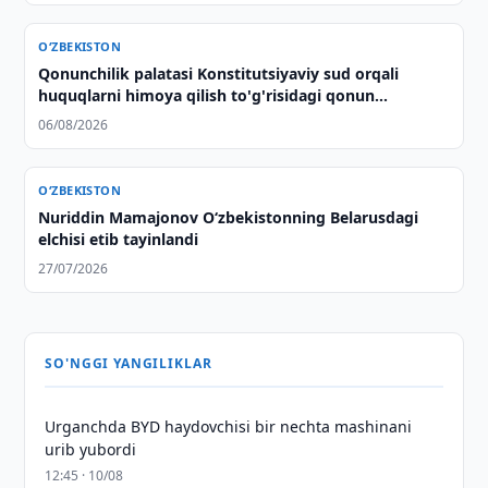
O‘ZBEKISTON
Qonunchilik palatasi Konstitutsiyaviy sud orqali
huquqlarni himoya qilish to'g'risidagi qonun
loyihasini ma'qulladi
06/08/2026
O‘ZBEKISTON
Nuriddin Mamajonov O‘zbekistonning Belarusdagi
elchisi etib tayinlandi
27/07/2026
SO'NGGI YANGILIKLAR
Urganchda BYD haydovchisi bir nechta mashinani
urib yubordi
12:45 · 10/08