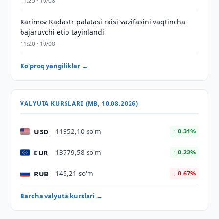
11:25 · 10/08
Karimov Kadastr palatasi raisi vazifasini vaqtincha
bajaruvchi etib tayinlandi
11:20 · 10/08
Ko'proq yangiliklar →
VALYUTA KURSLARI (MB, 10.08.2026)
USD
11952,10 so'm
↑ 0.31%
EUR
13779,58 so'm
↑ 0.22%
RUB
145,21 so'm
↓ 0.67%
Barcha valyuta kurslari →