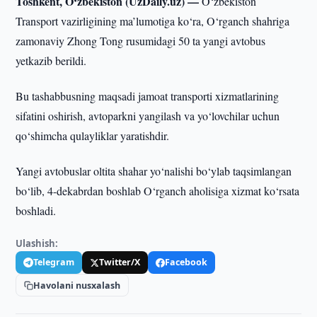
Toshkent, O‘zbekiston (UzDaily.uz) —
O‘zbekiston
Transport vazirligining ma’lumotiga ko‘ra, O‘rganch shahriga
zamonaviy Zhong Tong rusumidagi 50 ta yangi avtobus
yetkazib berildi.
Bu tashabbusning maqsadi jamoat transporti xizmatlarining
sifatini oshirish, avtoparkni yangilash va yo‘lovchilar uchun
qo‘shimcha qulayliklar yaratishdir.
Yangi avtobuslar oltita shahar yo‘nalishi bo‘ylab taqsimlangan
bo‘lib, 4-dekabrdan boshlab O‘rganch aholisiga xizmat ko‘rsata
boshladi.
Ulashish:
Telegram
Twitter/X
Facebook
Havolani nusxalash