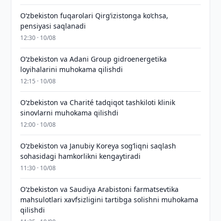
O‘zbekiston fuqarolari Qirg‘izistonga ko‘chsa,
pensiyasi saqlanadi
12:30 · 10/08
Oʻzbekiston va Adani Group gidroenergetika
loyihalarini muhokama qilishdi
12:15 · 10/08
Oʻzbekiston va Charité tadqiqot tashkiloti klinik
sinovlarni muhokama qilishdi
12:00 · 10/08
Oʻzbekiston va Janubiy Koreya sogʻliqni saqlash
sohasidagi hamkorlikni kengaytiradi
11:30 · 10/08
Oʻzbekiston va Saudiya Arabistoni farmatsevtika
mahsulotlari xavfsizligini tartibga solishni muhokama
qilishdi