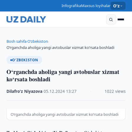
Infografika
Maxsus loyihalar
O'z
Bosh sahifa
O‘zbekiston
›
›
O‘rganchda aholiga yangi avtobuslar xizmat ko‘rsata boshladi
O‘ZBEKISTON
O‘rganchda aholiga yangi avtobuslar xizmat
ko‘rsata boshladi
Dilafro'z Niyazova
·
05.12.2024
·
13:27
·
1022 views
O‘rganchda aholiga yangi avtobuslar xizmat ko‘rsata boshladi