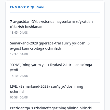
ENG KO'P O'QILGAN
7 avgustdan O‘zbekistonda hayvonlarni ro‘yxatdan
o‘tkazish boshlanadi
18:45 · 04/08
Samarkand-2028 giperspektral sun’iy yo‘ldoshi 5-
avgust kuni orbitaga uchiriladi
17:37 · 04/08
“O‘zMIJ”ning yarim yillik foydasi 2,1 trillion so‘mga
yetdi
18:10 · 03/08
LIVE: «Samarkand-2028» sun’iy yo‘ldoshining
uchirilishi
06:58 · 05/08
Prezidentga “Oʻzbekneftegaz”ning yilning birinchi