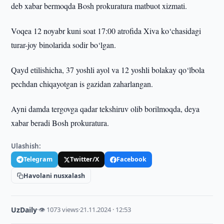
deb xabar bermoqda Bosh prokuratura matbuot xizmati.
Voqea 12 noyabr kuni soat 17:00 atrofida Xiva ko‘chasidagi
turar-joy binolarida sodir bo‘lgan.
Qayd etilishicha, 37 yoshli ayol va 12 yoshli bolakay qo‘lbola
pechdan chiqayotgan is gazidan zaharlangan.
Ayni damda tergovga qadar tekshiruv olib borilmoqda, deya
xabar beradi Bosh prokuratura.
Ulashish:
Telegram
Twitter/X
Facebook
Havolani nusxalash
UzDaily
·
👁 1073 views
·
21.11.2024 · 12:53