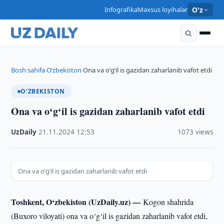
Infografika
Maxsus loyihalar
O'z
Bosh sahifa
O‘zbekiston
Ona va o‘g‘il is gazidan zaharlanib vafot etdi
›
›
O‘ZBEKISTON
Ona va o‘g‘il is gazidan zaharlanib vafot etdi
UzDaily
·
21.11.2024
·
12:53
·
1073 views
Ona va o‘g‘il is gazidan zaharlanib vafot etdi
Toshkent, O‘zbekiston (UzDaily.uz) —
Kogon shahrida
(Buxoro viloyati) ona va o‘g‘il is gazidan zaharlanib vafot etdi,