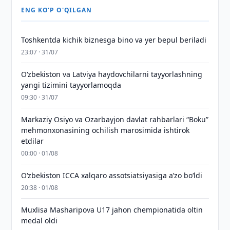
ENG KO'P O'QILGAN
Toshkentda kichik biznesga bino va yer bepul beriladi
23:07 · 31/07
Oʻzbekiston va Latviya haydovchilarni tayyorlashning
yangi tizimini tayyorlamoqda
09:30 · 31/07
Markaziy Osiyo va Ozarbayjon davlat rahbarlari “Boku”
mehmonxonasining ochilish marosimida ishtirok
etdilar
00:00 · 01/08
O‘zbekiston ICCA xalqaro assotsiatsiyasiga aʼzo bo‘ldi
20:38 · 01/08
Muxlisa Masharipova U17 jahon chempionatida oltin
medal oldi