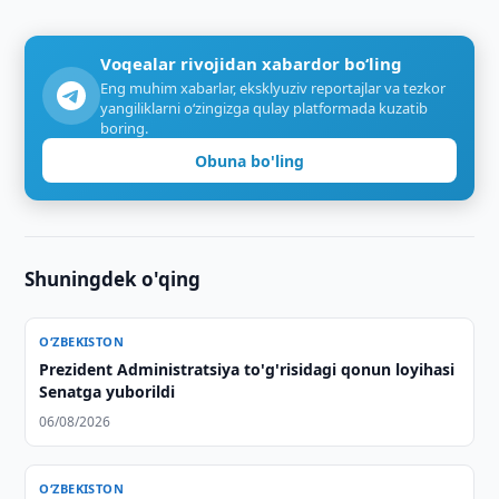
Voqealar rivojidan xabardor bo‘ling
Eng muhim xabarlar, eksklyuziv reportajlar va tezkor
yangiliklarni o‘zingizga qulay platformada kuzatib
boring.
Obuna bo'ling
Shuningdek o'qing
O‘ZBEKISTON
Prezident Administratsiya to'g'risidagi qonun loyihasi
Senatga yuborildi
06/08/2026
O‘ZBEKISTON