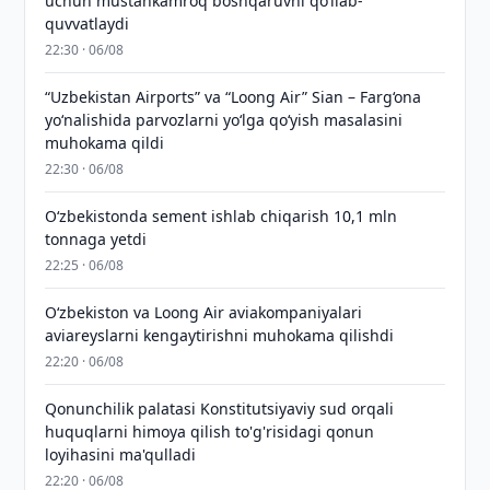
uchun mustahkamroq boshqaruvni qo‘llab-
quvvatlaydi
22:30 · 06/08
“Uzbekistan Airports” va “Loong Air” Sian – Farg‘ona
yo‘nalishida parvozlarni yo‘lga qo‘yish masalasini
muhokama qildi
22:30 · 06/08
O‘zbekistonda sement ishlab chiqarish 10,1 mln
tonnaga yetdi
22:25 · 06/08
Oʻzbekiston va Loong Air aviakompaniyalari
aviareyslarni kengaytirishni muhokama qilishdi
22:20 · 06/08
Qonunchilik palatasi Konstitutsiyaviy sud orqali
huquqlarni himoya qilish to'g'risidagi qonun
loyihasini ma'qulladi
22:20 · 06/08