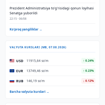
Prezident Administratsiya to'g'risidagi qonun loyihasi
Senatga yuborildi
22:15 · 06/08
Ko'proq yangiliklar →
VALYUTA KURSLARI (MB, 07.08.2026)
USD
11915,64 so'm
↑ 0.24%
EUR
13749,46 so'm
↑ 0.23%
RUB
146,19 so'm
↓ 0.12%
Barcha valyuta kurslari →