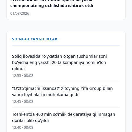
chempionatning ochilishida ishtirok etdi
01/08/2026
SO'NGGI YANGILIKLAR
Soliq ilovasida ro'yxatdan o'tgan tushumlar soni
bo'yicha eng yaxshi 20 ta kompaniya nomi e'lon
qilindi
12:55 · 08/08
"O'zto'qimachiliksanoat" Xitoyning Yifa Group bilan
yangi loyihalarni muhokama qildi
12:45 · 08/08
Toshkentda 400 mln so‘mlik deklaratsiya qilinmagan
dorilar olib qo‘yildi
12:40 · 08/08