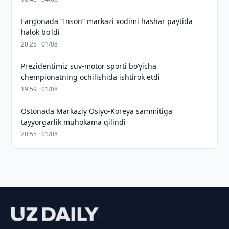
Farg‘onada “Inson” markazi xodimi hashar paytida
halok bo‘ldi
20:25 · 01/08
Prezidentimiz suv-motor sporti bo‘yicha
chempionatning ochilishida ishtirok etdi
19:59 · 01/08
Ostonada Markaziy Osiyo-Koreya sammitiga
tayyorgarlik muhokama qilindi
20:55 · 01/08