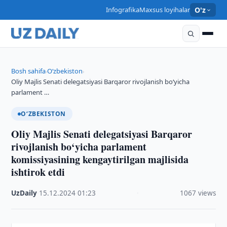
Infografika
Maxsus loyihalar
O'z
Bosh sahifa
O‘zbekiston
›
›
Oliy Majlis Senati delegatsiyasi Barqaror rivojlanish bo‘yicha
parlament …
O‘ZBEKISTON
Oliy Majlis Senati delegatsiyasi Barqaror
rivojlanish bo‘yicha parlament
komissiyasining kengaytirilgan majlisida
ishtirok etdi
UzDaily
·
15.12.2024
·
01:23
·
1067 views