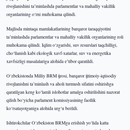
rivojlanishini taʼminlashda parlamentlar va mahalliy vakillik
organlarining o‘rni muhokama qilindi.
Majlisda mintaqa mamlakatlarining barqaror taraqqiyotini
taʼminlashda parlamentlar va mahalliy vakillik organlarining roli
muhokama qilindi. Iqlim o‘zgarishi, suv resurslari taqchilligi,
cho‘llanish kabi ekologik xavf-xatarlar, suv va energetika
xavfsizligi masalalariga alohida eʼtibor qaratildi.
O‘zbekistonda Milliy BRM ijrosi, barqaror ijtimoiy-iqtisodiy
rivojlanishni taʼminlash va aholi turmush sifatini oshirishga
qaratilgan keng ko‘lamli islohotlar amalga oshirilishini nazorat
qilish bo‘yicha parlament komissiyasining faollik
ko‘rsatayotganiga alohida urg‘u berildi.
Ishtirokchilar O‘zbekiston BRMga erishish yo‘lida katta