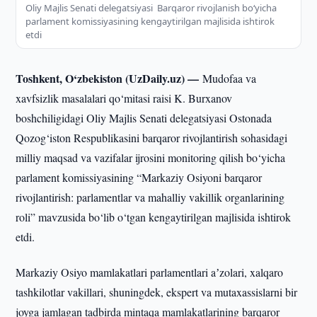
Oliy Majlis Senati delegatsiyasi Barqaror rivojlanish bo‘yicha
parlament komissiyasining kengaytirilgan majlisida ishtirok
etdi
Toshkent, O‘zbekiston (UzDaily.uz) —
Mudofaa va
xavfsizlik masalalari qo‘mitasi raisi K. Burxanov
boshchiligidagi Oliy Majlis Senati delegatsiyasi Ostonada
Qozog‘iston Respublikasini barqaror rivojlantirish sohasidagi
milliy maqsad va vazifalar ijrosini monitoring qilish bo‘yicha
parlament komissiyasining “Markaziy Osiyoni barqaror
rivojlantirish: parlamentlar va mahalliy vakillik organlarining
roli” mavzusida bo‘lib o‘tgan kengaytirilgan majlisida ishtirok
etdi.
Markaziy Osiyo mamlakatlari parlamentlari aʼzolari, xalqaro
tashkilotlar vakillari, shuningdek, ekspert va mutaxassislarni bir
joyga jamlagan tadbirda mintaqa mamlakatlarining barqaror