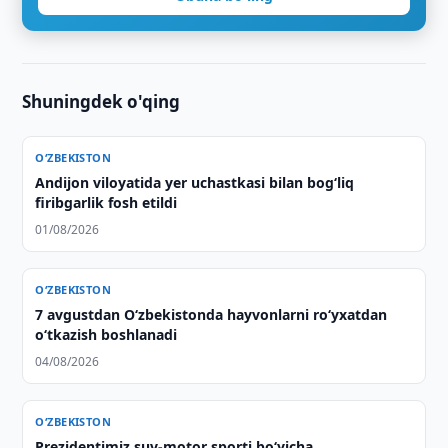
Shuningdek o'qing
O‘ZBEKISTON
Andijon viloyatida yer uchastkasi bilan bog‘liq
firibgarlik fosh etildi
01/08/2026
O‘ZBEKISTON
7 avgustdan O‘zbekistonda hayvonlarni ro‘yxatdan
o‘tkazish boshlanadi
04/08/2026
O‘ZBEKISTON
Prezidentimiz suv-motor sporti bo‘yicha