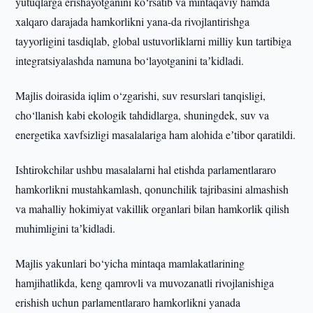
yutuqlarga erishayotganini ko‘rsatib va mintaqaviy hamda
xalqaro darajada hamkorlikni yana-da rivojlantirishga
tayyorligini tasdiqlab, global ustuvorliklarni milliy kun tartibiga
integratsiyalashda namuna bo‘layotganini taʼkidladi.
Majlis doirasida iqlim o‘zgarishi, suv resurslari tanqisligi,
cho‘llanish kabi ekologik tahdidlarga, shuningdek, suv va
energetika xavfsizligi masalalariga ham alohida eʼtibor qaratildi.
Ishtirokchilar ushbu masalalarni hal etishda parlamentlararo
hamkorlikni mustahkamlash, qonunchilik tajribasini almashish
va mahalliy hokimiyat vakillik organlari bilan hamkorlik qilish
muhimligini taʼkidladi.
Majlis yakunlari bo‘yicha mintaqa mamlakatlarining
hamjihatlikda, keng qamrovli va muvozanatli rivojlanishiga
erishish uchun parlamentlararo hamkorlikni yanada