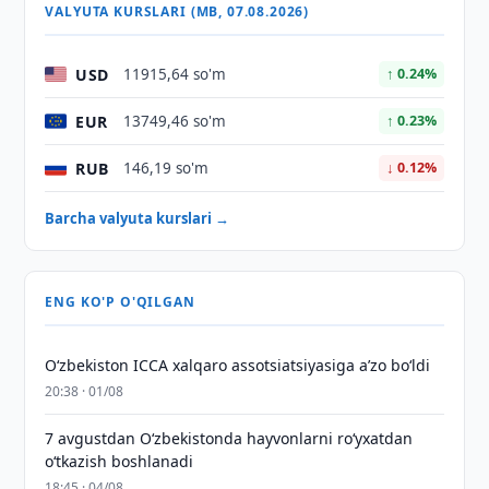
VALYUTA KURSLARI (MB, 07.08.2026)
USD
11915,64 so'm
↑ 0.24%
EUR
13749,46 so'm
↑ 0.23%
RUB
146,19 so'm
↓ 0.12%
Barcha valyuta kurslari →
ENG KO'P O'QILGAN
O‘zbekiston ICCA xalqaro assotsiatsiyasiga aʼzo bo‘ldi
20:38 · 01/08
7 avgustdan O‘zbekistonda hayvonlarni ro‘yxatdan
o‘tkazish boshlanadi
18:45 · 04/08