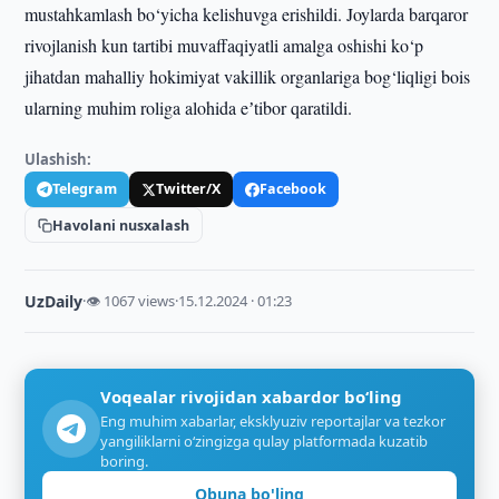
mustahkamlash bo‘yicha kelishuvga erishildi. Joylarda barqaror
rivojlanish kun tartibi muvaffaqiyatli amalga oshishi ko‘p
jihatdan mahalliy hokimiyat vakillik organlariga bog‘liqligi bois
ularning muhim roliga alohida eʼtibor qaratildi.
Ulashish:
Telegram
Twitter/X
Facebook
Havolani nusxalash
UzDaily
·
👁 1067 views
·
15.12.2024 · 01:23
Voqealar rivojidan xabardor bo‘ling
Eng muhim xabarlar, eksklyuziv reportajlar va tezkor
yangiliklarni o‘zingizga qulay platformada kuzatib
boring.
Obuna bo'ling