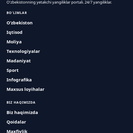
O'zbekistonning yetakchi yangiliklar portali. 24/7 yangiliklar.
BO'LIMLAR
O‘zbekiston
Iqtisod
Moliya
Texnologiyalar
Madaniyat
Sport
Infografika
Maxsus loyihalar
BIZ HAQIMIZDA
Biz haqimizda
Qoidalar
Maxfiylik