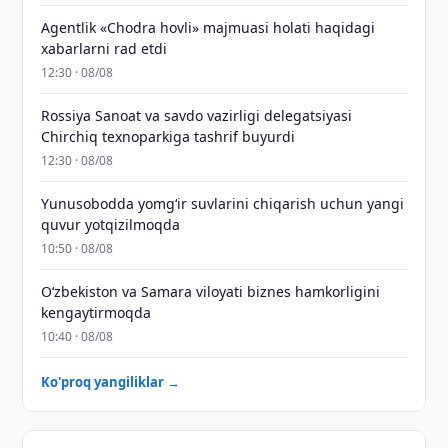
Agentlik «Chodra hovli» majmuasi holati haqidagi
xabarlarni rad etdi
12:30 · 08/08
Rossiya Sanoat va savdo vazirligi delegatsiyasi
Chirchiq texnoparkiga tashrif buyurdi
12:30 · 08/08
Yunusobodda yomg‘ir suvlarini chiqarish uchun yangi
quvur yotqizilmoqda
10:50 · 08/08
Oʻzbekiston va Samara viloyati biznes hamkorligini
kengaytirmoqda
10:40 · 08/08
Ko'proq yangiliklar →