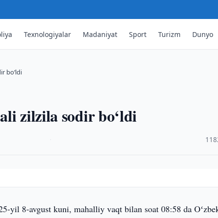
liya
Texnologiyalar
Madaniyat
Sport
Turizm
Dunyo
ir bo‘ldi
i zilzila sodir bo‘ldi
·
118
5-yil 8-avgust kuni, mahalliy vaqt bilan soat 08:58 da Oʻzbe