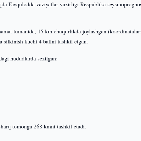
aqda Favqulodda vaziyatlar vazirligi Respublika seysmoprogno
arhamat tumanida, 15 km chuqurlikda joylashgan (kоordinatalar
 silkinish kuchi 4 ballni tashkil etgan.
dagi hududlarda sezilgan:
sharq tomonga 268 kmni tashkil etadi.