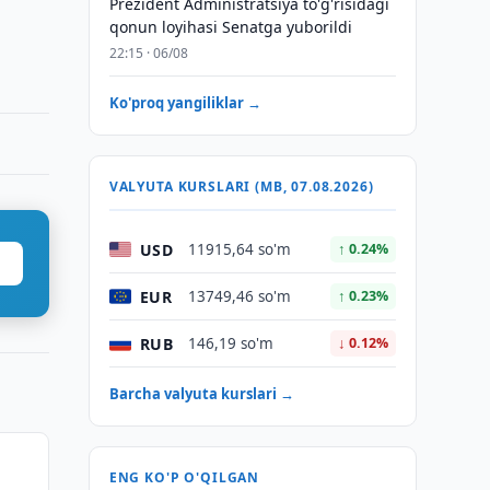
Prezident Administratsiya to'g'risidagi
qonun loyihasi Senatga yuborildi
22:15 · 06/08
Ko'proq yangiliklar →
VALYUTA KURSLARI (MB, 07.08.2026)
USD
11915,64 so'm
↑ 0.24%
EUR
13749,46 so'm
↑ 0.23%
RUB
146,19 so'm
↓ 0.12%
Barcha valyuta kurslari →
ENG KO'P O'QILGAN