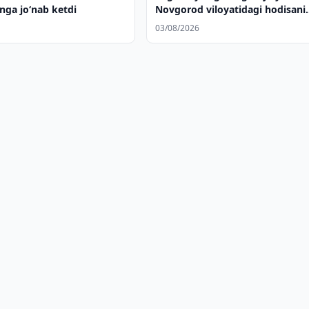
onga jo‘nab ketdi
Novgorod viloyatidagi hodisani
nazoratga oldi
03/08/2026