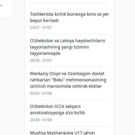
Toshkentda kichik biznesga bino va yer
bepul beriladi
23:07 · 31/07
Oʻzbekiston va Latviya haydovchilarni
tayyorlashning yangi tizimini
tayyorlamoqda
09:30 · 31/07
Markaziy Osiyo va Ozarbayjon davlat
rahbarlari “Boku” mehmonxonasining
ochilish marosimida ishtirok etdilar
00:00 · 01/08
O‘zbekiston ICCA xalqaro
assotsiatsiyasiga aʼzo bo‘ldi
20:38 · 01/08
Muxlisa Masharipova U17 jahon