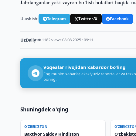
Jabrlanganlar yoki vayron bo‘lish holatlari haqida 
Ulashish:
Telegram
Twitter/X
Facebook
UzDaily
·
👁 1182 views
·
08.08.2025 · 09:11
Voqealar rivojidan xabardor bo‘ling
Eng muhim xabarlar, eksklyuziv reportajlar va tezko
boring.
Shuningdek o'qing
O‘ZBEKISTON
O‘ZBEKISTO
Baxtiyor Saidov Hindiston
O‘zbekisto