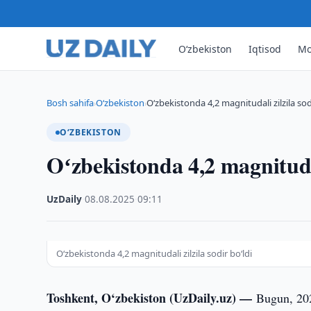
O‘zbekiston
Iqtisod
Mo
Bosh sahifa
O‘zbekiston
Oʻzbekistonda 4,2 magnitudali zilzila sod
›
›
O‘ZBEKISTON
Oʻzbekistonda 4,2 magnitudal
UzDaily
·
08.08.2025
·
09:11
Oʻzbekistonda 4,2 magnitudali zilzila sodir bo‘ldi
Toshkent, O‘zbekiston (UzDaily.uz) —
Bugun, 202