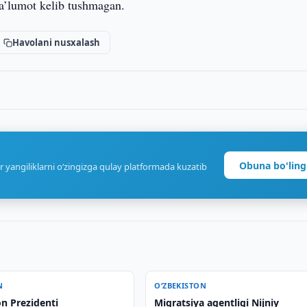
ma’lumot kelib tushmagan.
Havolani nusxalash
Obuna bo'ling
r yangiliklarni o‘zingizga qulay platformada kuzatib
N
O‘ZBEKISTON
n Prezidenti
Migratsiya agentligi Nijniy