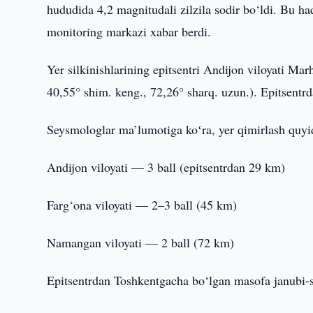
hududida 4,2 magnitudali zilzila sodir bo‘ldi. Bu h
monitoring markazi xabar berdi.
Yer silkinishlarining epitsentri Andijon viloyati M
40,55° shim. keng., 72,26° sharq. uzun.). Epitsentrda
Seysmologlar ma’lumotiga koʻra, yer qimirlash quyi
Andijon viloyati — 3 ball (epitsentrdan 29 km)
Farg‘ona viloyati — 2–3 ball (45 km)
Namangan viloyati — 2 ball (72 km)
Epitsentrdan Toshkentgacha bo‘lgan masofa janubi-