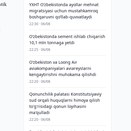
stik
YXHT O‘zbekistonda ayollar mehnat
migratsiyasi uchun mustahkamroq
boshqaruvni qo‘llab-quvvatlaydi
22:30 · 06/08
:
O‘zbekistonda sement ishlab chiqarish
10,1 mln tonnaga yetdi
22:25 · 06/08
Oʻzbekiston va Loong Air
aviakompaniyalari aviareyslarni
kengaytirishni muhokama qilishdi
22:20 · 06/08
Qonunchilik palatasi Konstitutsiyaviy
sud orqali huquqlarni himoya qilish
to'g'risidagi qonun loyihasini
ma'qulladi
22:20 · 06/08