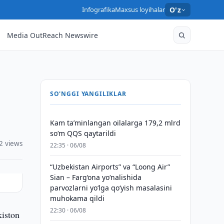
Infografika
Maxsus loyihalar
O'z
Media OutReach Newswire
SO'NGGI YANGILIKLAR
Kam taʼminlangan oilalarga 179,2 mlrd
so‘m QQS qaytarildi
2 views
22:35 · 06/08
“Uzbekistan Airports” va “Loong Air”
Sian – Farg‘ona yo‘nalishida
parvozlarni yo‘lga qo‘yish masalasini
muhokama qildi
22:30 · 06/08
kiston