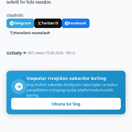
tashrifi bo‘lishi mumkin.
Ulashish:
Telegram
Twitter/X
Facebook
Havolani nusxalash
UzDaily
·
👁 347 views
·
15.06.2026 · 09:12
Voqealar rivojidan xabardor bo‘ling
Eng muhim xabarlar, eksklyuziv reportajlar va tezkor
yangiliklarni o‘zingizga qulay platformada kuzatib
boring.
Obuna bo'ling