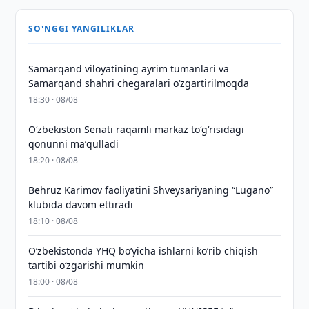
SO'NGGI YANGILIKLAR
Samarqand viloyatining ayrim tumanlari va
Samarqand shahri chegaralari oʻzgartirilmoqda
18:30 · 08/08
Oʻzbekiston Senati raqamli markaz toʻgʻrisidagi
qonunni maʼqulladi
18:20 · 08/08
Behruz Karimov faoliyatini Shveysariyaning “Lugano”
klubida davom ettiradi
18:10 · 08/08
O‘zbekistonda YHQ bo‘yicha ishlarni ko‘rib chiqish
tartibi o‘zgarishi mumkin
18:00 · 08/08