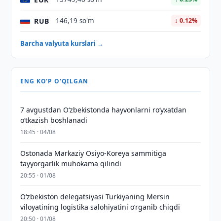
RUB
146,19 so'm
↓ 0.12%
Barcha valyuta kurslari →
ENG KO'P O'QILGAN
7 avgustdan O‘zbekistonda hayvonlarni ro‘yxatdan
o‘tkazish boshlanadi
18:45 · 04/08
Ostonada Markaziy Osiyo-Koreya sammitiga
tayyorgarlik muhokama qilindi
20:55 · 01/08
Oʻzbekiston delegatsiyasi Turkiyaning Mersin
viloyatining logistika salohiyatini oʻrganib chiqdi
20:50 · 01/08