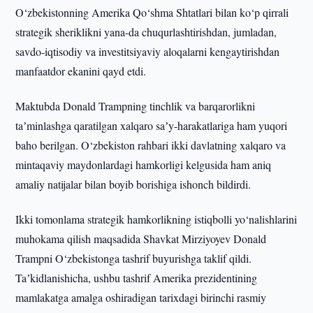
O‘zbekistonning Amerika Qo‘shma Shtatlari bilan ko‘p qirrali
strategik sheriklikni yana-da chuqurlashtirishdan, jumladan,
savdo-iqtisodiy va investitsiyaviy aloqalarni kengaytirishdan
manfaatdor ekanini qayd etdi.
Maktubda Donald Trampning tinchlik va barqarorlikni
taʼminlashga qaratilgan xalqaro saʼy-harakatlariga ham yuqori
baho berilgan. O‘zbekiston rahbari ikki davlatning xalqaro va
mintaqaviy maydonlardagi hamkorligi kelgusida ham aniq
amaliy natijalar bilan boyib borishiga ishonch bildirdi.
Ikki tomonlama strategik hamkorlikning istiqbolli yo‘nalishlarini
muhokama qilish maqsadida Shavkat Mirziyoyev Donald
Trampni O‘zbekistonga tashrif buyurishga taklif qildi.
Taʼkidlanishicha, ushbu tashrif Amerika prezidentining
mamlakatga amalga oshiradigan tarixdagi birinchi rasmiy