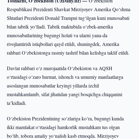
Toshkent, O’zbekiston (UzDaily.uz) —
O‘zbekiston
Respublikasi Prezidenti Shavkat Mirziyoyev Amerika Qo‘shma
Shtatlari Prezidenti Donald Trampni tug‘ilgan kuni munosabati
bilan tabrik yo‘lladi. Tabrik maktubida o‘zbek-amerika
munosabatlarining bugungi holati va ularni yana-da
rivojlantirish istiqbollari qayd etildi, shuningdek, Amerika
rahbari O‘zbekistonga rasmiy tashrif bilan kelishga taklif etildi.
Davlat rahbari o‘z murojaatida O‘zbekiston va AQSH
o‘rtasidagi o‘zaro hurmat, ishonch va umumiy manfaatlarga
asoslangan munosabatlar keyingi yillarda izchil
mustahkamlanib, sifat jihatidan yangi bosqichga chiqqanini
taʼkidladi.
O‘zbekiston Prezidentining so‘zlariga ko‘ra, bugungi kunda
ikki mamlakat o‘rtasidagi hamkorlik mustahkam tus olgan
bo‘lib, tobora amaliy yo‘nalish kasb etmoqda. Mirziyoyev