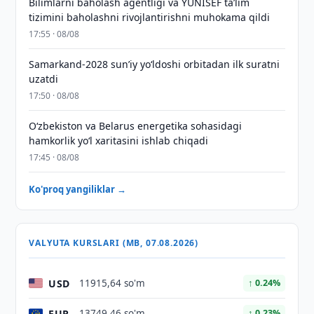
Bilimlarni baholash agentligi va YUNISEF taʼlim
tizimini baholashni rivojlantirishni muhokama qildi
17:55 · 08/08
Samarkand-2028 sunʼiy yo‘ldoshi orbitadan ilk suratni
uzatdi
17:50 · 08/08
Oʻzbekiston va Belarus energetika sohasidagi
hamkorlik yoʻl xaritasini ishlab chiqadi
17:45 · 08/08
Ko'proq yangiliklar →
VALYUTA KURSLARI (MB, 07.08.2026)
USD
11915,64 so'm
↑ 0.24%
EUR
13749,46 so'm
↑ 0.23%