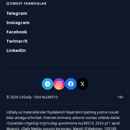
IJTIMOIY TARMOQLAR
Telegram
Instagram
Facebook
Twitter/X
LinkedIn
© 2026 UzDaily · OAV №248510
18+
UzDaily.uz materiallaridan foydalanish faqat tahririyatning yozma ruxsati
bilan amalga oshiriladi. Internet-ommaviy axborot vositasi sifatida davlat
roʻyxatidan oʻtganligi toʻgʻrisidagi guvohnoma №248510, 2024 yil 1 aprel.
Muassis: «Daily Media» xususiy korxonasi. Manzil: Oʻzbekiston, 100180,