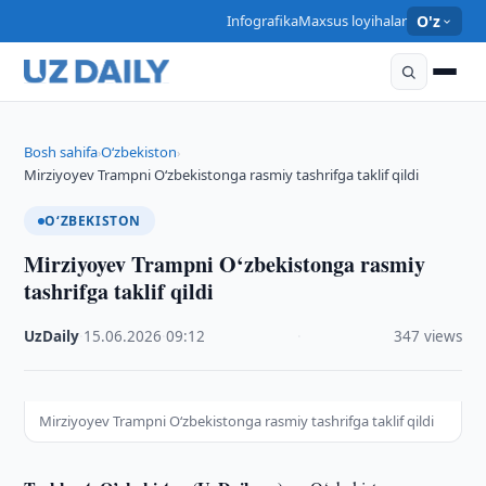
Infografika
Maxsus loyihalar
O'z
Bosh sahifa
O‘zbekiston
›
›
Mirziyoyev Trampni O‘zbekistonga rasmiy tashrifga taklif qildi
O‘ZBEKISTON
Mirziyoyev Trampni O‘zbekistonga rasmiy
tashrifga taklif qildi
UzDaily
·
15.06.2026
·
09:12
·
347 views
Mirziyoyev Trampni O‘zbekistonga rasmiy tashrifga taklif qildi