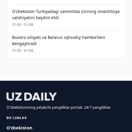
Oʻzbekiston Turkiyadagi sammitda oʻzining investitsiya
salohiyatini taqdim etdi
21:00 · 01/08
Buxoro viloyati va Belarus iqtisodiy hamkorlikni
kengaytiradi
21:00 · 01/08
O'zbekistonning yetakchi yangiliklar portali. 24/7 yangiliklar.
BO'LIMLAR
O‘zbekiston