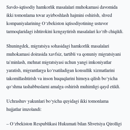
Savdo-iqtisodiy hamkorlik masalalari muhokamasi davomida
ikki tomonlama tovar ayirboshlash hajmini oshirish, shved
kompaniyalarining O‘zbekiston iqtisodiyotining ustuvor
tarmoqlaridagi ishtirokini kengaytirish masalalari ko‘rib chiqildi.
Shuningdek, migratsiya sohasidagi hamkorlik masalalari
muhokamasi doirasida xavfsiz, tartibli va qonuniy migratsiyani
ta’minlash, mehnat migratsiyasi uchun yangi imkoniyatlar
yaratish, migrantlarga ko‘rsatiladigan konsullik xizmatlarini
takomillashtirish va inson huquqlarini himoya qilish bo‘yicha
qo‘shma tashabbuslarni amalga oshirish muhimligi qayd etildi.
Uchrashuv yakunlari bo‘yicha quyidagi ikki tomonlama
hujjatlar imzolandi:
– O‘zbekiston Respublikasi Hukumati bilan Shvetsiya Qirolligi