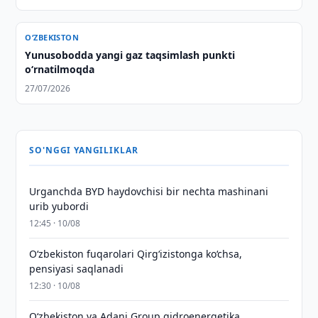
O‘ZBEKISTON
Yunusobodda yangi gaz taqsimlash punkti
o‘rnatilmoqda
27/07/2026
SO'NGGI YANGILIKLAR
Urganchda BYD haydovchisi bir nechta mashinani
urib yubordi
12:45 · 10/08
O‘zbekiston fuqarolari Qirg‘izistonga ko‘chsa,
pensiyasi saqlanadi
12:30 · 10/08
Oʻzbekiston va Adani Group gidroenergetika