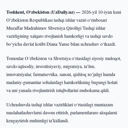
Toshkent, O‘zbekiston (UzDaily.uz) —
2026-yil 10-iyun kuni
O‘zbekiston Respublikasi tashqi ishlar vaziri o‘rinbosari
Muzaffar Madrahimov Shvetsiya Qirolligi Tashqi ishlar
vazirligining xalqaro rivojlanish hamkorligi va tashqi savdo
bo‘yicha davlat kotibi Diana Yanse bilan uchrashuv o‘tkazdi.
Tomonlar O‘zbekiston va Shvetsiya o‘rtasidagi siyosiy muloqot,
savdo-iqtisodiy, investitsiyaviy, migratsiya, ta’lim,
innovatsiyalar, farmatsevtika, sanoat, qishloq xo‘jaligi hamda
madaniy-gumanitar sohalardagi hamkorlikning bugungi holati
va uni yanada rivojlantirish istiqbollarini muhokama qildi.
Uchrashuvda tashqi ishlar vazirliklari o‘rtasidagi muntazam
maslahatlashuvlarni davom ettirish, parlamentlararo aloqalarni
kengaytirish muhimligi ta’kidlandi.