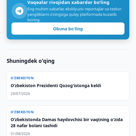
Voqealar rivojidan xabardor bo‘ling
Eng muhim xabarlar, eksklyuziv reportajlar va tezkor
yangiliklarni o‘zingizga qulay platformada kuzatib
boring.
Obuna bo'ling
Shuningdek o'qing
O‘ZBEKISTON
Oʻzbekiston Prezidenti Qozogʻistonga keldi
29/07/2026
O‘ZBEKISTON
O‘zbekistonda Damas haydovchisi bir vaqtning o‘zida
28 nafar bolani tashidi
01/08/2026