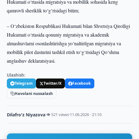
Hukumati o‘rtasida migratsiya va mobillik sohasida keng
qamrovli sheriklik to‘g‘risidagi bitim;
– O‘zbekiston Respublikasi Hukumati bilan Shvetsiya Qirolligi
Hukumati o‘rtasida qonuniy migratsiya va akademik
almashuvlarni osonlashtirishga yo‘naltirilgan migratsiya va
mobillik pilot dasturini tashkil etish to‘g‘risidagi Qo‘shma
anglashuv deklaratsiyasi.
Ulashish:
Telegram
Twitter/X
Facebook
Havolani nusxalash
Dilafro'z Niyazova
·
👁 521 views
·
11.06.2026 · 21:10