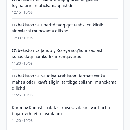
loyihalarini muhokama qilishdi
12:15 · 10/08
Oʻzbekiston va Charité tadqiqot tashkiloti klinik
sinovlarni muhokama qilishdi
12:00 · 10/08
Oʻzbekiston va Janubiy Koreya sogʻliqni saqlash
sohasidagi hamkorlikni kengaytiradi
11:30 · 10/08
Oʻzbekiston va Saudiya Arabistoni farmatsevtika
mahsulotlari xavfsizligini tartibga solishni muhokama
qilishdi
11:25 · 10/08
Karimov Kadastr palatasi raisi vazifasini vaqtincha
bajaruvchi etib tayinlandi
11:20 · 10/08