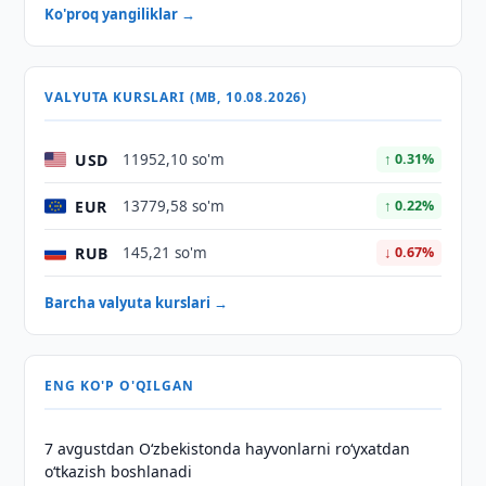
Ko'proq yangiliklar →
VALYUTA KURSLARI (MB, 10.08.2026)
USD
11952,10 so'm
↑ 0.31%
EUR
13779,58 so'm
↑ 0.22%
RUB
145,21 so'm
↓ 0.67%
Barcha valyuta kurslari →
ENG KO'P O'QILGAN
7 avgustdan O‘zbekistonda hayvonlarni ro‘yxatdan
o‘tkazish boshlanadi