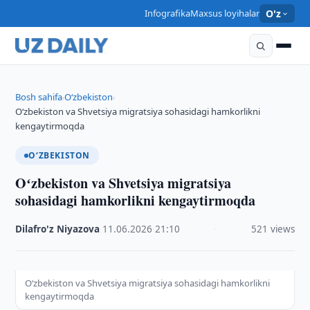
Infografika
Maxsus loyihalar
O'z
Bosh sahifa
O‘zbekiston
›
›
Oʻzbekiston va Shvetsiya migratsiya sohasidagi hamkorlikni
kengaytirmoqda
O‘ZBEKISTON
Oʻzbekiston va Shvetsiya migratsiya
sohasidagi hamkorlikni kengaytirmoqda
Dilafro'z Niyazova
·
11.06.2026
·
21:10
·
521 views
Oʻzbekiston va Shvetsiya migratsiya sohasidagi hamkorlikni
kengaytirmoqda