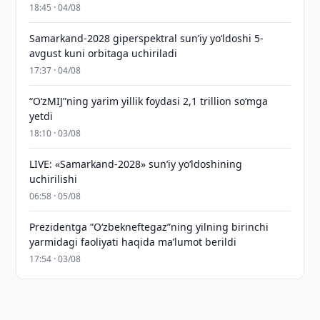
18:45 · 04/08
Samarkand-2028 giperspektral sun’iy yo‘ldoshi 5-
avgust kuni orbitaga uchiriladi
17:37 · 04/08
“O‘zMIJ”ning yarim yillik foydasi 2,1 trillion so‘mga
yetdi
18:10 · 03/08
LIVE: «Samarkand-2028» sun’iy yo‘ldoshining
uchirilishi
06:58 · 05/08
Prezidentga “Oʻzbekneftegaz”ning yilning birinchi
yarmidagi faoliyati haqida maʼlumot berildi
17:54 · 03/08