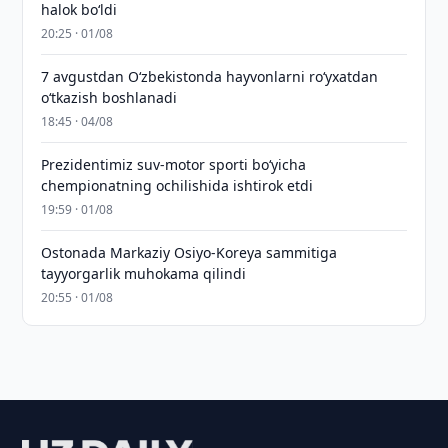
halok bo‘ldi
20:25 · 01/08
7 avgustdan O‘zbekistonda hayvonlarni ro‘yxatdan
o‘tkazish boshlanadi
18:45 · 04/08
Prezidentimiz suv-motor sporti bo‘yicha
chempionatning ochilishida ishtirok etdi
19:59 · 01/08
Ostonada Markaziy Osiyo-Koreya sammitiga
tayyorgarlik muhokama qilindi
20:55 · 01/08