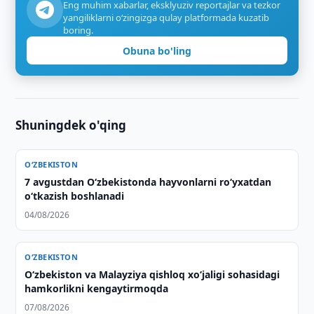
Eng muhim xabarlar, eksklyuziv reportajlar va tezkor
yangiliklarni o‘zingizga qulay platformada kuzatib
boring.
Obuna bo'ling
Shuningdek o'qing
O‘ZBEKISTON
7 avgustdan O‘zbekistonda hayvonlarni ro‘yxatdan
o‘tkazish boshlanadi
04/08/2026
O‘ZBEKISTON
Oʻzbekiston va Malayziya qishloq xoʻjaligi sohasidagi
hamkorlikni kengaytirmoqda
07/08/2026