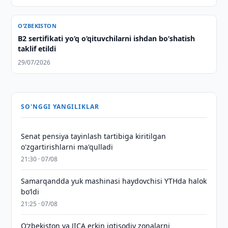
O‘ZBEKISTON
B2 sertifikati yo‘q o‘qituvchilarni ishdan bo‘shatish
taklif etildi
29/07/2026
SO'NGGI YANGILIKLAR
Senat pensiya tayinlash tartibiga kiritilgan
o'zgartirishlarni ma'qulladi
21:30 · 07/08
Samarqandda yuk mashinasi haydovchisi YTHda halok
bo‘ldi
21:25 · 07/08
Oʻzbekiston va JICA erkin iqtisodiy zonalarni