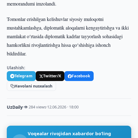
memorandumi imzolandi.
Tomonlar erishilgan kelishuvlar siyosiy muloqotni
mustahkamlashga, diplomatik aloqalarni kengaytirishga va ikki
mamlakat oʻrtasida diplomatik kadrlar tayyorlash sohasidagi
hamkorlikni rivojlantirishga hissa qoʻshishiga ishonch
bildirdilar.
Ulashish:
Telegram
Twitter/X
Facebook
Havolani nusxalash
UzDaily
·
👁 284 views
·
12.06.2026 · 18:00
Voqealar rivojidan xabardor bo‘ling