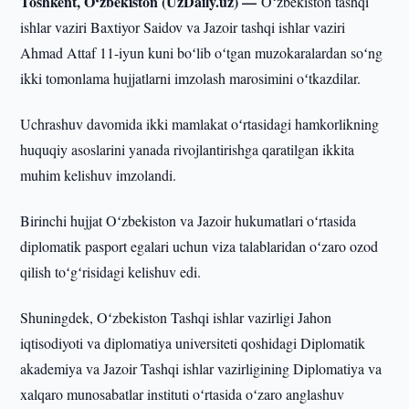
Toshkent, O‘zbekiston (UzDaily.uz) —
Oʻzbekiston tashqi
ishlar vaziri Baxtiyor Saidov va Jazoir tashqi ishlar vaziri
Ahmad Attaf 11-iyun kuni boʻlib oʻtgan muzokaralardan soʻng
ikki tomonlama hujjatlarni imzolash marosimini oʻtkazdilar.
Uchrashuv davomida ikki mamlakat oʻrtasidagi hamkorlikning
huquqiy asoslarini yanada rivojlantirishga qaratilgan ikkita
muhim kelishuv imzolandi.
Birinchi hujjat Oʻzbekiston va Jazoir hukumatlari oʻrtasida
diplomatik pasport egalari uchun viza talablaridan oʻzaro ozod
qilish toʻgʻrisidagi kelishuv edi.
Shuningdek, Oʻzbekiston Tashqi ishlar vazirligi Jahon
iqtisodiyoti va diplomatiya universiteti qoshidagi Diplomatik
akademiya va Jazoir Tashqi ishlar vazirligining Diplomatiya va
xalqaro munosabatlar instituti oʻrtasida oʻzaro anglashuv