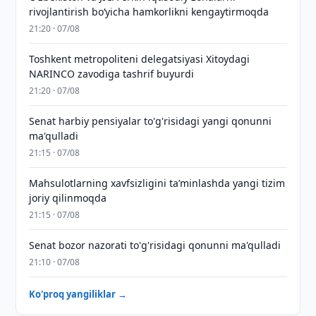
rivojlantirish boʻyicha hamkorlikni kengaytirmoqda
21:20 · 07/08
Toshkent metropoliteni delegatsiyasi Xitoydagi
NARINCO zavodiga tashrif buyurdi
21:20 · 07/08
Senat harbiy pensiyalar to'g'risidagi yangi qonunni
ma'qulladi
21:15 · 07/08
Mahsulotlarning xavfsizligini taʼminlashda yangi tizim
joriy qilinmoqda
21:15 · 07/08
Senat bozor nazorati to'g'risidagi qonunni ma'qulladi
21:10 · 07/08
Ko'proq yangiliklar →