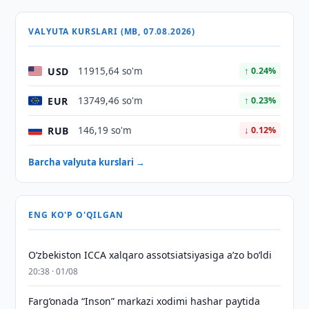
VALYUTA KURSLARI (MB, 07.08.2026)
USD
11915,64 so'm
↑ 0.24%
EUR
13749,46 so'm
↑ 0.23%
RUB
146,19 so'm
↓ 0.12%
Barcha valyuta kurslari →
ENG KO'P O'QILGAN
O‘zbekiston ICCA xalqaro assotsiatsiyasiga aʼzo bo‘ldi
20:38 · 01/08
Farg‘onada “Inson” markazi xodimi hashar paytida