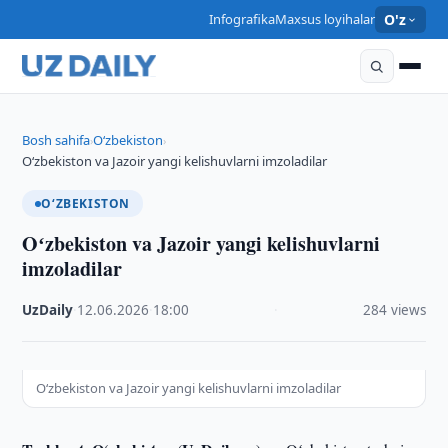
Infografika
Maxsus loyihalar
O'z
Bosh sahifa
O‘zbekiston
›
›
Oʻzbekiston va Jazoir yangi kelishuvlarni imzoladilar
O‘ZBEKISTON
Oʻzbekiston va Jazoir yangi kelishuvlarni
imzoladilar
UzDaily
·
12.06.2026
·
18:00
·
284 views
Oʻzbekiston va Jazoir yangi kelishuvlarni imzoladilar