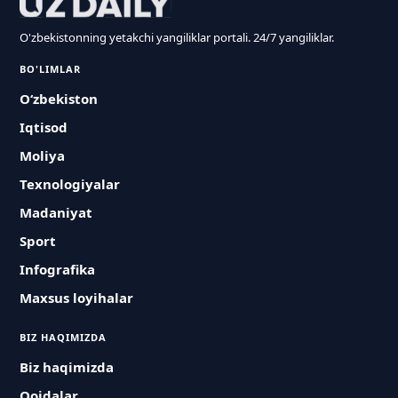
O'zbekistonning yetakchi yangiliklar portali. 24/7 yangiliklar.
BO'LIMLAR
O‘zbekiston
Iqtisod
Moliya
Texnologiyalar
Madaniyat
Sport
Infografika
Maxsus loyihalar
BIZ HAQIMIZDA
Biz haqimizda
Qoidalar