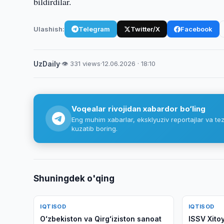
bildirdilar.
Ulashish:
Telegram
Twitter/X
Facebook
UzDaily
·
👁 331 views
·
12.06.2026 · 18:10
Voqealar rivojidan xabardor bo‘ling
Eng muhim xabarlar, eksklyuziv reportajlar va tez
kuzatib boring.
Shuningdek o'qing
IQTISOD
IQTISOD
Oʻzbekiston va Qirgʻiziston sanoat
ISSV Xitoy