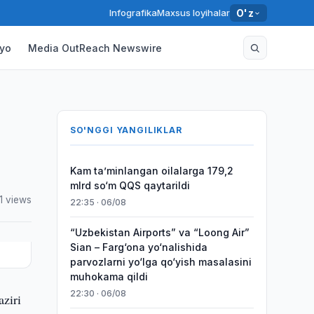
Infografika
Maxsus loyihalar
O'z
yo
Media OutReach Newswire
SO'NGGI YANGILIKLAR
Kam taʼminlangan oilalarga 179,2
mlrd so‘m QQS qaytarildi
1 views
22:35 · 06/08
“Uzbekistan Airports” va “Loong Air”
Sian – Farg‘ona yo‘nalishida
parvozlarni yo‘lga qo‘yish masalasini
muhokama qildi
22:30 · 06/08
aziri