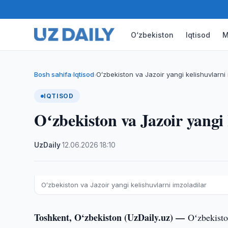
O‘zbekiston
Iqtisod
M
Bosh sahifa
Iqtisod
Oʻzbekiston va Jazoir yangi kelishuvlarni 
›
›
IQTISOD
Oʻzbekiston va Jazoir yangi 
UzDaily
·
12.06.2026
·
18:10
Oʻzbekiston va Jazoir yangi kelishuvlarni imzoladilar
Toshkent, O‘zbekiston (UzDaily.uz) —
Oʻzbekiston