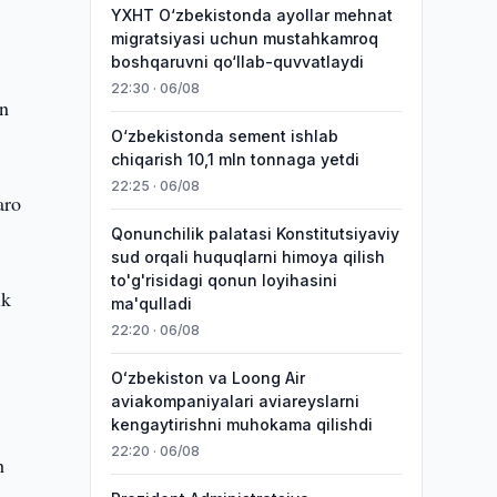
YXHT O‘zbekistonda ayollar mehnat
migratsiyasi uchun mustahkamroq
boshqaruvni qo‘llab-quvvatlaydi
22:30 · 06/08
an
O‘zbekistonda sement ishlab
chiqarish 10,1 mln tonnaga yetdi
22:25 · 06/08
aro
Qonunchilik palatasi Konstitutsiyaviy
sud orqali huquqlarni himoya qilish
to'g'risidagi qonun loyihasini
ik
ma'qulladi
22:20 · 06/08
Oʻzbekiston va Loong Air
aviakompaniyalari aviareyslarni
kengaytirishni muhokama qilishdi
22:20 · 06/08
h