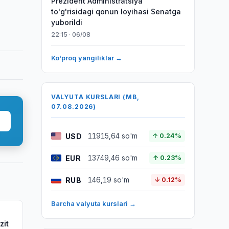
Prezident Administratsiya
to'g'risidagi qonun loyihasi Senatga
yuborildi
22:15 · 06/08
Ko'proq yangiliklar →
VALYUTA KURSLARI (MB,
07.08.2026)
USD
11915,64 so'm
↑ 0.24%
EUR
13749,46 so'm
↑ 0.23%
RUB
146,19 so'm
↓ 0.12%
Barcha valyuta kurslari →
zit