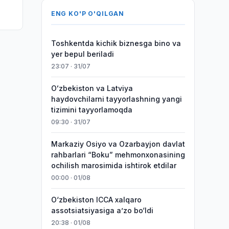
ENG KO'P O'QILGAN
i
Toshkentda kichik biznesga bino va
yer bepul beriladi
23:07 · 31/07
Oʻzbekiston va Latviya
haydovchilarni tayyorlashning yangi
tizimini tayyorlamoqda
09:30 · 31/07
Markaziy Osiyo va Ozarbayjon davlat
rahbarlari “Boku” mehmonxonasining
ochilish marosimida ishtirok etdilar
00:00 · 01/08
O‘zbekiston ICCA xalqaro
assotsiatsiyasiga aʼzo bo‘ldi
20:38 · 01/08