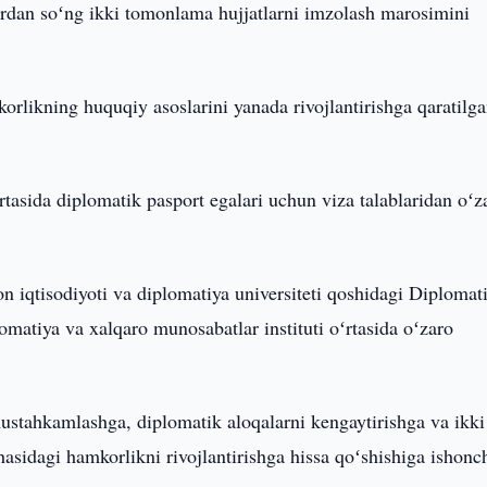
rdan soʻng ikki tomonlama hujjatlarni imzolash marosimini
rlikning huquqiy asoslarini yanada rivojlantirishga qaratilg
rtasida diplomatik pasport egalari uchun viza talablaridan oʻz
n iqtisodiyoti va diplomatiya universiteti qoshidagi Diplomat
omatiya va xalqaro munosabatlar instituti oʻrtasida oʻzaro
ustahkamlashga, diplomatik aloqalarni kengaytirishga va ikki
asidagi hamkorlikni rivojlantirishga hissa qoʻshishiga ishonc