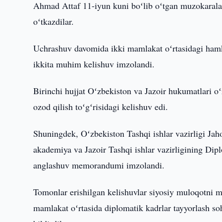
Ahmad Attaf 11-iyun kuni boʻlib oʻtgan muzokarala
oʻtkazdilar.
Uchrashuv davomida ikki mamlakat oʻrtasidagi hamko
ikkita muhim kelishuv imzolandi.
Birinchi hujjat Oʻzbekiston va Jazoir hukumatlari oʻ
ozod qilish toʻgʻrisidagi kelishuv edi.
Shuningdek, Oʻzbekiston Tashqi ishlar vazirligi Jaho
akademiya va Jazoir Tashqi ishlar vazirligining Dipl
anglashuv memorandumi imzolandi.
Tomonlar erishilgan kelishuvlar siyosiy muloqotni m
mamlakat oʻrtasida diplomatik kadrlar tayyorlash soh