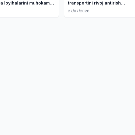
iya loyihalarini muhokama
transportini rivojlantirish
masalalarini muhokama qilishd
6
27/07/2026