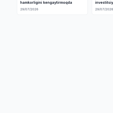
hamkorligini kengaytirmoqda
investits
qildi
29/07/2026
29/07/202