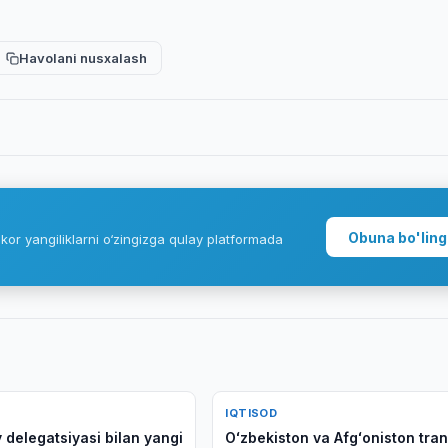
Havolani nusxalash
Obuna bo'ling
kor yangiliklarni o‘zingizga qulay platformada
IQTISOD
 delegatsiyasi bilan yangi
Oʻzbekiston va Afgʻoniston tran