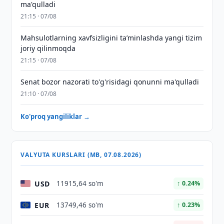
ma'qulladi
21:15 · 07/08
Mahsulotlarning xavfsizligini taʼminlashda yangi tizim
joriy qilinmoqda
21:15 · 07/08
Senat bozor nazorati to'g'risidagi qonunni ma'qulladi
21:10 · 07/08
Ko'proq yangiliklar →
VALYUTA KURSLARI (MB, 07.08.2026)
USD
11915,64 so'm
↑ 0.24%
EUR
13749,46 so'm
↑ 0.23%