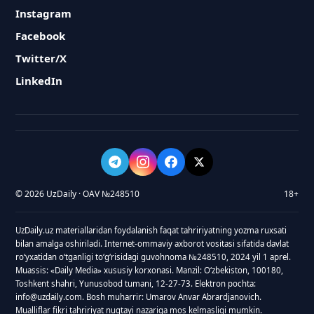
Instagram
Facebook
Twitter/X
LinkedIn
© 2026 UzDaily · OAV №248510
18+
UzDaily.uz materiallaridan foydalanish faqat tahririyatning yozma ruxsati
bilan amalga oshiriladi. Internet-ommaviy axborot vositasi sifatida davlat
roʻyxatidan oʻtganligi toʻgʻrisidagi guvohnoma №248510, 2024 yil 1 aprel.
Muassis: «Daily Media» xususiy korxonasi. Manzil: Oʻzbekiston, 100180,
Toshkent shahri, Yunusobod tumani, 12-27-73. Elektron pochta:
info@uzdaily.com. Bosh muharrir: Umarov Anvar Abrardjanovich.
Mualliflar fikri tahririyat nuqtayi nazariga mos kelmasligi mumkin.