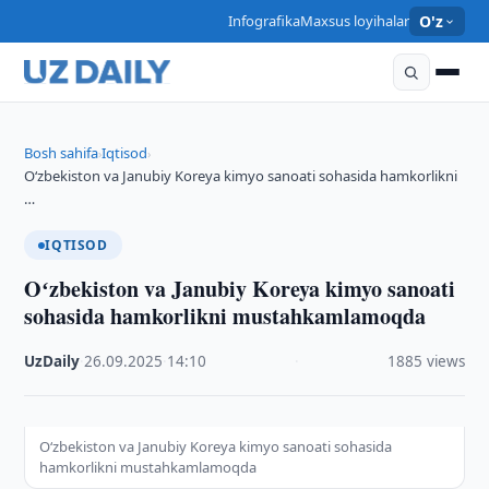
Infografika
Maxsus loyihalar
O'z
Bosh sahifa
Iqtisod
›
›
Oʻzbekiston va Janubiy Koreya kimyo sanoati sohasida hamkorlikni
…
IQTISOD
Oʻzbekiston va Janubiy Koreya kimyo sanoati
sohasida hamkorlikni mustahkamlamoqda
UzDaily
·
26.09.2025
·
14:10
·
1885 views
Oʻzbekiston va Janubiy Koreya kimyo sanoati sohasida
hamkorlikni mustahkamlamoqda