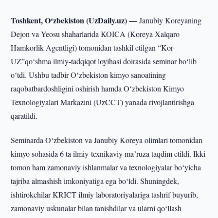
Toshkent, O‘zbekiston (UzDaily.uz) —
Janubiy Koreyaning
Dejon va Yeosu shaharlarida KOICA (Koreya Xalqaro
Hamkorlik Agentligi) tomonidan tashkil etilgan “Kor-
UZ”qoʻshma ilmiy-tadqiqot loyihasi doirasida seminar boʻlib
oʻtdi. Ushbu tadbir Oʻzbekiston kimyo sanoatining
raqobatbardoshligini oshirish hamda Oʻzbekiston Kimyo
Texnologiyalari Markazini (UzCCT) yanada rivojlantirishga
qaratildi.
Seminarda Oʻzbekiston va Janubiy Koreya olimlari tomonidan
kimyo sohasida 6 ta ilmiy-texnikaviy maʼruza taqdim etildi. Ikki
tomon ham zamonaviy ishlanmalar va texnologiyalar boʻyicha
tajriba almashish imkoniyatiga ega boʻldi. Shuningdek,
ishtirokchilar KRICT ilmiy laboratoriyalariga tashrif buyurib,
zamonaviy uskunalar bilan tanishdilar va ularni qoʻllash