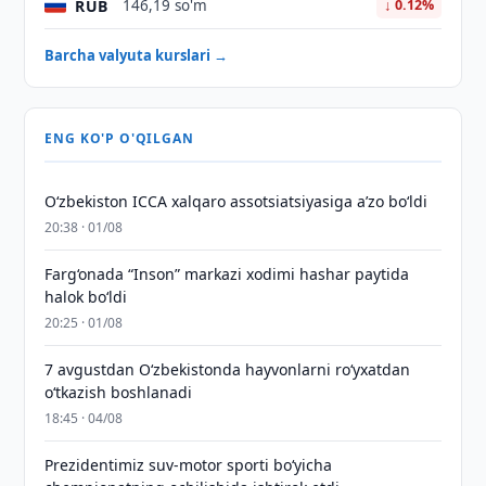
RUB
146,19 so'm
↓ 0.12%
Barcha valyuta kurslari →
ENG KO'P O'QILGAN
O‘zbekiston ICCA xalqaro assotsiatsiyasiga aʼzo bo‘ldi
20:38 · 01/08
Farg‘onada “Inson” markazi xodimi hashar paytida
halok bo‘ldi
20:25 · 01/08
7 avgustdan O‘zbekistonda hayvonlarni ro‘yxatdan
o‘tkazish boshlanadi
18:45 · 04/08
Prezidentimiz suv-motor sporti bo‘yicha