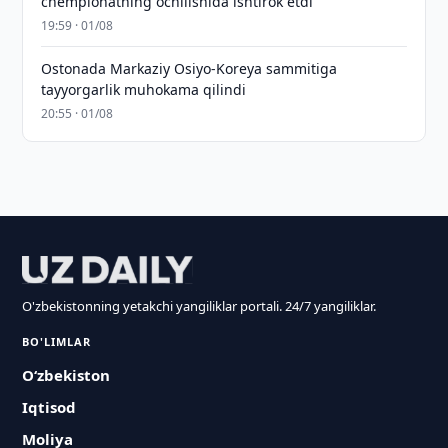
chempionatning ochilishida ishtirok etdi
19:59 · 01/08
Ostonada Markaziy Osiyo-Koreya sammitiga
tayyorgarlik muhokama qilindi
20:55 · 01/08
O'zbekistonning yetakchi yangiliklar portali. 24/7 yangiliklar.
BO'LIMLAR
O‘zbekiston
Iqtisod
Moliya