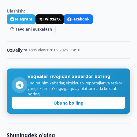
Ulashish:
Telegram
Twitter/X
Facebook
Havolani nusxalash
UzDaily
·
👁 1885 views
·
26.09.2025 · 14:10
Voqealar rivojidan xabardor bo‘ling
Eng muhim xabarlar, eksklyuziv reportajlar va tezkor
yangiliklarni o‘zingizga qulay platformada kuzatib
boring.
Obuna bo'ling
Shuningdek o'qing