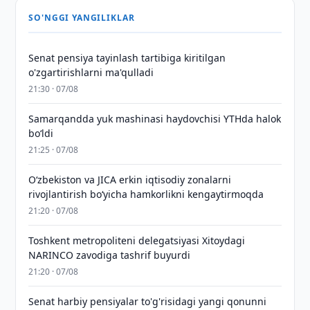
SO'NGGI YANGILIKLAR
Senat pensiya tayinlash tartibiga kiritilgan
o'zgartirishlarni ma'qulladi
21:30 · 07/08
Samarqandda yuk mashinasi haydovchisi YTHda halok
bo‘ldi
21:25 · 07/08
Oʻzbekiston va JICA erkin iqtisodiy zonalarni
rivojlantirish boʻyicha hamkorlikni kengaytirmoqda
21:20 · 07/08
Toshkent metropoliteni delegatsiyasi Xitoydagi
NARINCO zavodiga tashrif buyurdi
21:20 · 07/08
Senat harbiy pensiyalar to'g'risidagi yangi qonunni