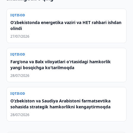
IQTISOD
O‘zbekistonda energetika vaziri va HET rahbari ishdan
olindi
27/07/2026
IQTISOD
Farg‘ona va Balx viloyatlari o‘rtasidagi hamkorlik
yangi bosqichga ko‘tarilmoqda
28/07/2026
IQTISOD
O‘zbekiston va Saudiya Arabistoni farmatsevtika
sohasida strategik hamkorlikni kengaytirmoqda
28/07/2026