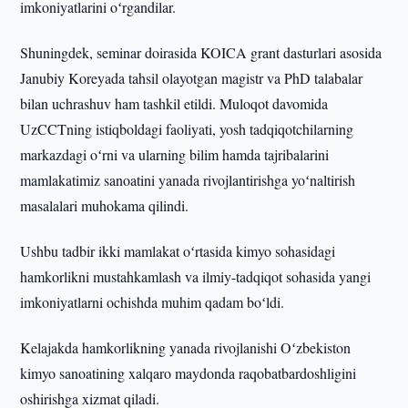
imkoniyatlarini oʻrgandilar.
Shuningdek, seminar doirasida KOICA grant dasturlari asosida
Janubiy Koreyada tahsil olayotgan magistr va PhD talabalar
bilan uchrashuv ham tashkil etildi. Muloqot davomida
UzCCTning istiqboldagi faoliyati, yosh tadqiqotchilarning
markazdagi oʻrni va ularning bilim hamda tajribalarini
mamlakatimiz sanoatini yanada rivojlantirishga yoʻnaltirish
masalalari muhokama qilindi.
Ushbu tadbir ikki mamlakat oʻrtasida kimyo sohasidagi
hamkorlikni mustahkamlash va ilmiy-tadqiqot sohasida yangi
imkoniyatlarni ochishda muhim qadam boʻldi.
Kelajakda hamkorlikning yanada rivojlanishi Oʻzbekiston
kimyo sanoatining xalqaro maydonda raqobatbardoshligini
oshirishga xizmat qiladi.