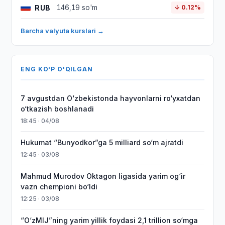
RUB
146,19 so'm
↓ 0.12%
Barcha valyuta kurslari →
ENG KO'P O'QILGAN
7 avgustdan O‘zbekistonda hayvonlarni ro‘yxatdan
o‘tkazish boshlanadi
18:45 · 04/08
Hukumat “Bunyodkor”ga 5 milliard so‘m ajratdi
12:45 · 03/08
Mahmud Murodov Oktagon ligasida yarim og‘ir
vazn chempioni bo‘ldi
12:25 · 03/08
“O‘zMIJ”ning yarim yillik foydasi 2,1 trillion so‘mga