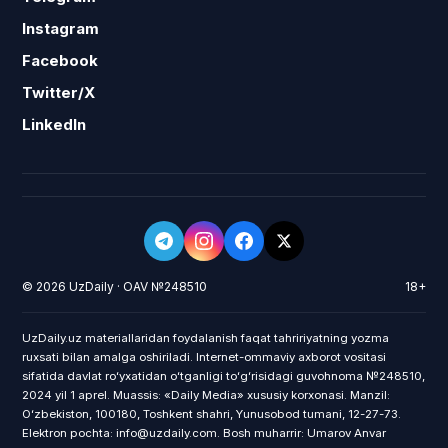
Instagram
Facebook
Twitter/X
LinkedIn
© 2026 UzDaily · OAV №248510
18+
UzDaily.uz materiallaridan foydalanish faqat tahririyatning yozma
ruxsati bilan amalga oshiriladi. Internet-ommaviy axborot vositasi
sifatida davlat roʻyxatidan oʻtganligi toʻgʻrisidagi guvohnoma №248510,
2024 yil 1 aprel. Muassis: «Daily Media» xususiy korxonasi. Manzil:
Oʻzbekiston, 100180, Toshkent shahri, Yunusobod tumani, 12-27-73.
Elektron pochta: info@uzdaily.com. Bosh muharrir: Umarov Anvar