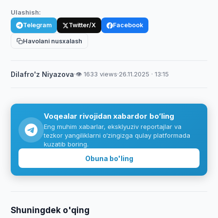
Ulashish:
Telegram
Twitter/X
Facebook
Havolani nusxalash
Dilafro'z Niyazova
·
👁 1633 views
·
26.11.2025 · 13:15
Voqealar rivojidan xabardor bo‘ling
Eng muhim xabarlar, eksklyuziv reportajlar va
tezkor yangiliklarni o‘zingizga qulay platformada
kuzatib boring.
Obuna bo'ling
Shuningdek o'qing