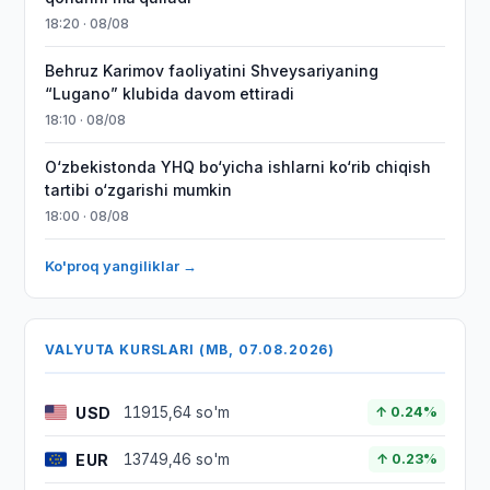
18:20 · 08/08
Behruz Karimov faoliyatini Shveysariyaning
“Lugano” klubida davom ettiradi
18:10 · 08/08
O‘zbekistonda YHQ bo‘yicha ishlarni ko‘rib chiqish
tartibi o‘zgarishi mumkin
18:00 · 08/08
Ko'proq yangiliklar →
VALYUTA KURSLARI (MB, 07.08.2026)
USD
11915,64 so'm
↑ 0.24%
EUR
13749,46 so'm
↑ 0.23%