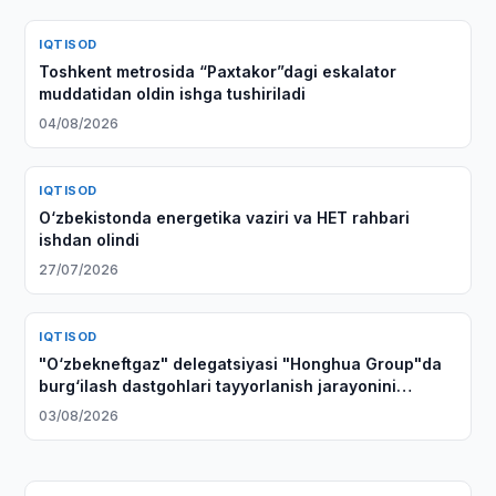
IQTISOD
Toshkent metrosida “Paxtakor”dagi eskalator
muddatidan oldin ishga tushiriladi
04/08/2026
IQTISOD
O‘zbekistonda energetika vaziri va HET rahbari
ishdan olindi
27/07/2026
IQTISOD
"O‘zbekneftgaz" delegatsiyasi "Honghua Group"da
burg‘ilash dastgohlari tayyorlanish jarayonini
ko‘zdan kechirdi
03/08/2026