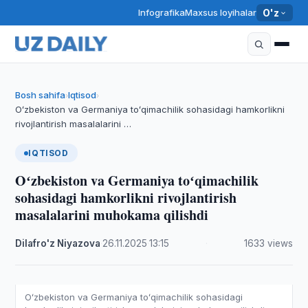
Infografika
Maxsus loyihalar
O'z
Bosh sahifa
Iqtisod
›
›
Oʻzbekiston va Germaniya toʻqimachilik sohasidagi hamkorlikni
rivojlantirish masalalarini …
IQTISOD
Oʻzbekiston va Germaniya toʻqimachilik
sohasidagi hamkorlikni rivojlantirish
masalalarini muhokama qilishdi
Dilafro'z Niyazova
·
26.11.2025
·
13:15
·
1633 views
Oʻzbekiston va Germaniya toʻqimachilik sohasidagi