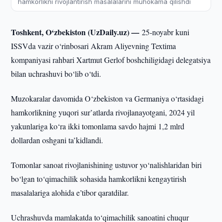
hamkorlikni rivojlantirish masalalarini muhokama qilishdi
Toshkent, O‘zbekiston (UzDaily.uz) —
25-noyabr kuni
ISSVda vazir o‘rinbosari Akram Aliyevning Textima
kompaniyasi rahbari Xartmut Gerlof boshchiligidagi delegatsiya
bilan uchrashuvi bo‘lib o‘tdi.
Muzokaralar davomida O‘zbekiston va Germaniya o‘rtasidagi
hamkorlikning yuqori sur’atlarda rivojlanayotgani, 2024 yil
yakunlariga ko‘ra ikki tomonlama savdo hajmi 1,2 mlrd
dollardan oshgani ta’kidlandi.
Tomonlar sanoat rivojlanishining ustuvor yo‘nalishlaridan biri
bo‘lgan to‘qimachilik sohasida hamkorlikni kengaytirish
masalalariga alohida e’tibor qaratdilar.
Uchrashuvda mamlakatda to‘qimachilik sanoatini chuqur