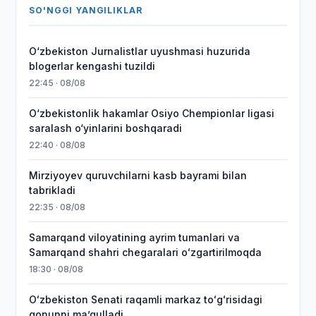
SO'NGGI YANGILIKLAR
O‘zbekiston Jurnalistlar uyushmasi huzurida
blogerlar kengashi tuzildi
22:45 · 08/08
O‘zbekistonlik hakamlar Osiyo Chempionlar ligasi
saralash o‘yinlarini boshqaradi
22:40 · 08/08
Mirziyoyev quruvchilarni kasb bayrami bilan
tabrikladi
22:35 · 08/08
Samarqand viloyatining ayrim tumanlari va
Samarqand shahri chegaralari oʻzgartirilmoqda
18:30 · 08/08
Oʻzbekiston Senati raqamli markaz toʻgʻrisidagi
qonunni maʼqulladi