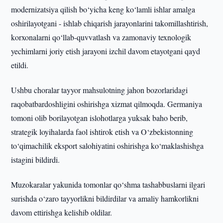
modernizatsiya qilish bo‘yicha keng ko‘lamli ishlar amalga
oshirilayotgani - ishlab chiqarish jarayonlarini takomillashtirish,
korxonalarni qo‘llab-quvvatlash va zamonaviy texnologik
yechimlarni joriy etish jarayoni izchil davom etayotgani qayd
etildi.
Ushbu choralar tayyor mahsulotning jahon bozorlaridagi
raqobatbardoshligini oshirishga xizmat qilmoqda. Germaniya
tomoni olib borilayotgan islohotlarga yuksak baho berib,
strategik loyihalarda faol ishtirok etish va O‘zbekistonning
to‘qimachilik eksport salohiyatini oshirishga ko‘maklashishga
istagini bildirdi.
Muzokaralar yakunida tomonlar qo‘shma tashabbuslarni ilgari
surishda o‘zaro tayyorlikni bildirdilar va amaliy hamkorlikni
davom ettirishga kelishib oldilar.