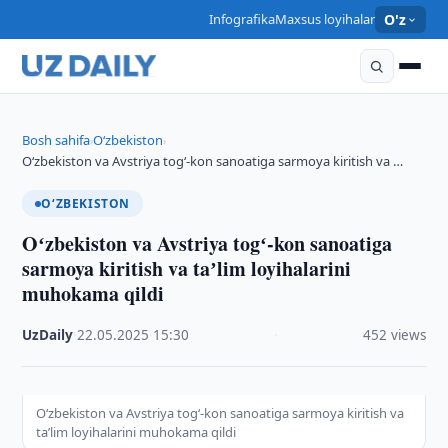
Infografika
Maxsus loyihalar
O'z
Bosh sahifa
O‘zbekiston
›
›
Oʻzbekiston va Avstriya togʻ-kon sanoatiga sarmoya kiritish va …
O‘ZBEKISTON
Oʻzbekiston va Avstriya togʻ-kon sanoatiga
sarmoya kiritish va taʼlim loyihalarini
muhokama qildi
UzDaily
·
22.05.2025
·
15:30
·
452 views
Oʻzbekiston va Avstriya togʻ-kon sanoatiga sarmoya kiritish va
taʼlim loyihalarini muhokama qildi