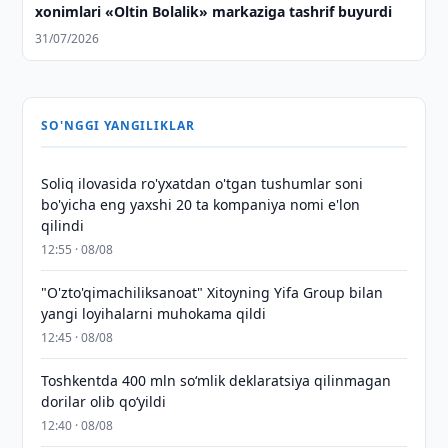
xonimlari «Oltin Bolalik» markaziga tashrif buyurdi
31/07/2026
SO'NGGI YANGILIKLAR
Soliq ilovasida ro'yxatdan o'tgan tushumlar soni
bo'yicha eng yaxshi 20 ta kompaniya nomi e'lon
qilindi
12:55 · 08/08
"O'zto'qimachiliksanoat" Xitoyning Yifa Group bilan
yangi loyihalarni muhokama qildi
12:45 · 08/08
Toshkentda 400 mln so‘mlik deklaratsiya qilinmagan
dorilar olib qo‘yildi
12:40 · 08/08