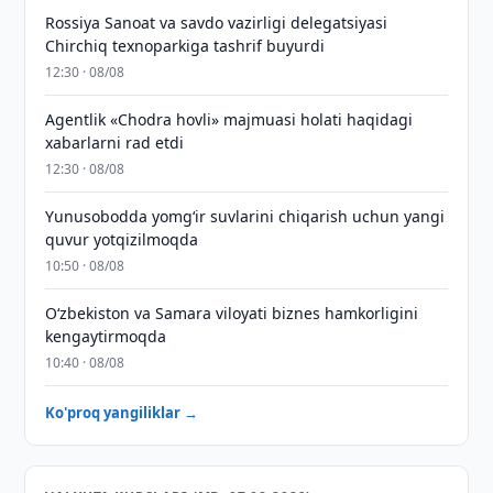
Rossiya Sanoat va savdo vazirligi delegatsiyasi
Chirchiq texnoparkiga tashrif buyurdi
12:30 · 08/08
Agentlik «Chodra hovli» majmuasi holati haqidagi
xabarlarni rad etdi
12:30 · 08/08
Yunusobodda yomg‘ir suvlarini chiqarish uchun yangi
quvur yotqizilmoqda
10:50 · 08/08
Oʻzbekiston va Samara viloyati biznes hamkorligini
kengaytirmoqda
10:40 · 08/08
Ko'proq yangiliklar →