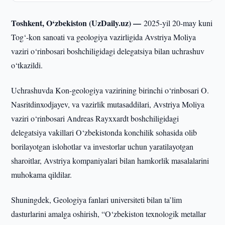
Toshkent, O‘zbekiston (UzDaily.uz) —
2025-yil 20-may kuni
Tog‘-kon sanoati va geologiya vazirligida Avstriya Moliya
vaziri o‘rinbosari boshchiligidagi delegatsiya bilan uchrashuv
o‘tkazildi.
Uchrashuvda Kon-geologiya vazirining birinchi o‘rinbosari O.
Nasritdinxodjayev, va vazirlik mutasaddilari, Avstriya Moliya
vaziri o‘rinbosari Andreas Rayxxardt boshchiligidagi
delegatsiya vakillari O‘zbekistonda konchilik sohasida olib
borilayotgan islohotlar va investorlar uchun yaratilayotgan
sharoitlar, Avstriya kompaniyalari bilan hamkorlik masalalarini
muhokama qildilar.
Shuningdek, Geologiya fanlari universiteti bilan ta’lim
dasturlarini amalga oshirish, “O‘zbekiston texnologik metallar