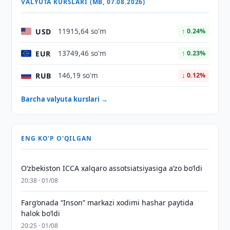
VALYUTA KURSLARI (MB, 07.08.2026)
USD
11915,64 so'm
↑ 0.24%
EUR
13749,46 so'm
↑ 0.23%
RUB
146,19 so'm
↓ 0.12%
Barcha valyuta kurslari →
ENG KO'P O'QILGAN
O‘zbekiston ICCA xalqaro assotsiatsiyasiga aʼzo bo‘ldi
20:38 · 01/08
Farg‘onada “Inson” markazi xodimi hashar paytida
halok bo‘ldi
20:25 · 01/08