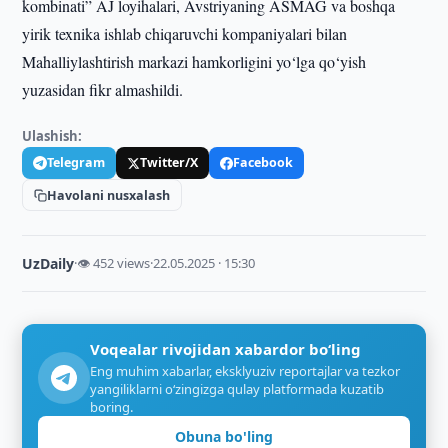
kombinati” AJ loyihalari, Avstriyaning ASMAG va boshqa
yirik texnika ishlab chiqaruvchi kompaniyalari bilan
Mahalliylashtirish markazi hamkorligini yo‘lga qo‘yish
yuzasidan fikr almashildi.
Ulashish:
Telegram
Twitter/X
Facebook
Havolani nusxalash
UzDaily
·
👁 452 views
·
22.05.2025 · 15:30
Voqealar rivojidan xabardor bo‘ling
Eng muhim xabarlar, eksklyuziv reportajlar va tezkor
yangiliklarni o‘zingizga qulay platformada kuzatib
boring.
Obuna bo'ling