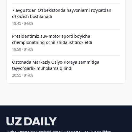
7 avgustdan O‘zbekistonda hayvonlarni ro‘yxatdan
o‘tkazish boshlanadi
18:45 · 04/08
Prezidentimiz suv-motor sporti bo‘yicha
chempionatning ochilishida ishtirok etdi
19:59 · 01/08
Ostonada Markaziy Osiyo-Koreya sammitiga
tayyorgarlik muhokama qilindi
20:55 · 01/08