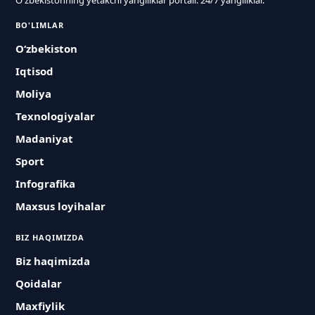
O'zbekistonning yetakchi yangiliklar portali. 24/7 yangiliklar.
BO'LIMLAR
O‘zbekiston
Iqtisod
Moliya
Texnologiyalar
Madaniyat
Sport
Infografika
Maxsus loyihalar
BIZ HAQIMIZDA
Biz haqimizda
Qoidalar
Maxfiylik