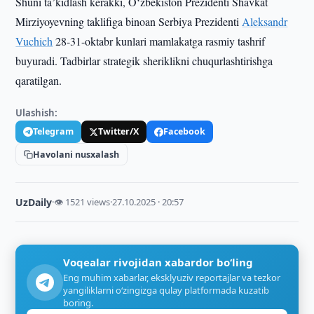
Shuni taʼkidlash kerakki, Oʻzbekiston Prezidenti Shavkat
Mirziyoyevning taklifiga binoan Serbiya Prezidenti
Aleksandr
Vuchich
28-31-oktabr kunlari mamlakatga rasmiy tashrif
buyuradi. Tadbirlar strategik sheriklikni chuqurlashtirishga
qaratilgan.
Ulashish:
Telegram
Twitter/X
Facebook
Havolani nusxalash
UzDaily
·
👁 1521 views
·
27.10.2025 · 20:57
Voqealar rivojidan xabardor bo‘ling
Eng muhim xabarlar, eksklyuziv reportajlar va tezkor
yangiliklarni o‘zingizga qulay platformada kuzatib
boring.