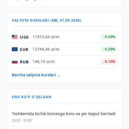
VALYUTA KURSLARI (MB, 07.08.2026)
USD
11915,64 so'm
↑ 0.24%
EUR
13749,46 so'm
↑ 0.23%
RUB
146,19 so'm
↓ 0.12%
Barcha valyuta kurslari →
ENG KO'P O'QILGAN
Toshkentda kichik biznesga bino va yer bepul beriladi
23:07 · 31/07