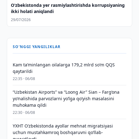
O‘zbekistonda yer rasmiylashtirishda korrupsiyaning
ikki holati aniqlandi
29/07/2026
SO'NGGI YANGILIKLAR
Kam taʼminlangan oilalarga 179,2 mlrd so‘m QQS
qaytarildi
22:35 · 06/08
“Uzbekistan Airports” va “Loong Air” Sian – Farg‘ona
yo‘nalishida parvozlarni yo‘lga qo‘yish masalasini
muhokama qildi
22:30 · 06/08
YXHT O‘zbekistonda ayollar mehnat migratsiyasi
uchun mustahkamroq boshqaruvni qo‘llab-
quvvatlaydi