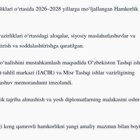
liklari oʻrtasida 2026–2028 yillarga moʻljallangan Hamkorlik
azirliklari oʻrtasidagi aloqalar, siyosiy maslahatlashuvlar va
irish va soddalashtirishga qaratilgan.
 yoʻnalishini mustahkamlash maqsadida Oʻzbekiston Tashqi ish
-tahlil markazi (IACIR) va Misr Tashqi ishlar vazirligining
anglashuv memorandumi imzolandi.
k tajriba almashish va yosh diplomatlarning malakasini oshir
agi keng qamrovli hamkorlikni yangi amaliy mazmun bilan boyi