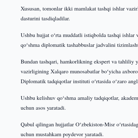
Xususan, tomonlar ikki mamlakat tashqi ishlar vazir
dasturini tasdiqladilar.
Ushbu hujjat oʻrta muddatli istiqbolda tashqi ishlar v
qoʻshma diplomatik tashabbuslar jadvalini tizimlasht
Bundan tashqari, hamkorlikning ekspert va tahliliy
vazirligining Xalqaro munosabatlar boʻyicha axborot
Diplomatik tadqiqotlar instituti oʻrtasida oʻzaro 
Ushbu kelishuv qoʻshma amaliy tadqiqotlar, akademi
uchun asos yaratadi.
Qabul qilingan hujjatlar Oʻzbekiston-Misr oʻrtasid
uchun mustahkam poydevor yaratadi.