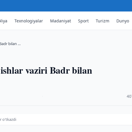
liya
Texnologiyalar
Madaniyat
Sport
Turizm
Dunyo
 Badr bilan …
ishlar vaziri Badr bilan
·
40
r o'tkazdi