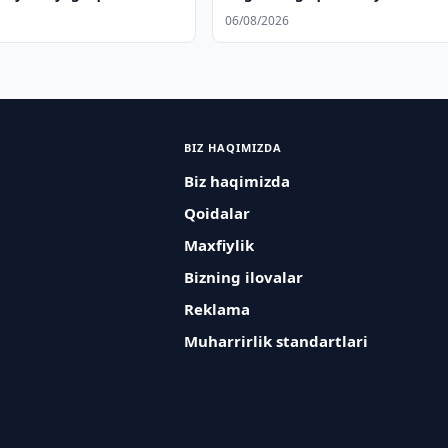
yuborildi
06/08/2026
BIZ HAQIMIZDA
Biz haqimizda
Qoidalar
Maxfiylik
Bizning ilovalar
Reklama
Muharrirlik standartlari