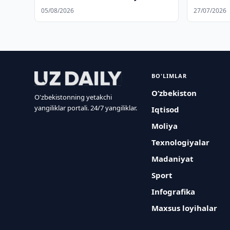
ekstraditsiya qilindi
05/08/2026
27/07/2026
BO'LIMLAR
O‘zbekiston
O'zbekistonning yetakchi
yangiliklar portali. 24/7 yangiliklar.
Iqtisod
Moliya
Texnologiyalar
Madaniyat
Sport
Infografika
Maxsus loyihalar