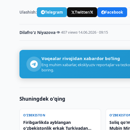
Ulashish:
Telegram
Twitter/X
Facebook
Dilafro'z Niyazova
·
👁 407 views
·
14.06.2026 · 09:15
Voqealar rivojidan xabardor bo‘ling
Eng muhim xabarlar, eksklyuziv reportajlar va tezko
boring.
Shuningdek o'qing
O‘ZBEKISTON
O‘ZBEKISTO
Firibgarlikda ayblangan
Soliq qo‘m
o'zbekistonlik erkak Turkiyadan
Mubin Mir