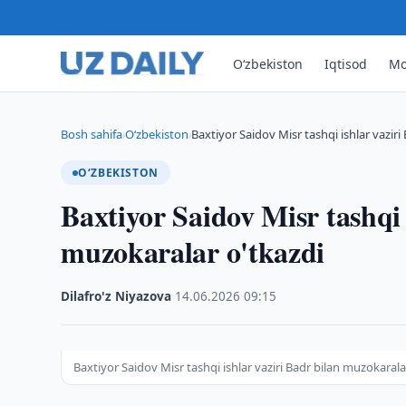
O‘zbekiston
Iqtisod
Mo
Bosh sahifa
O‘zbekiston
Baxtiyor Saidov Misr tashqi ishlar vaziri
›
›
O‘ZBEKISTON
Baxtiyor Saidov Misr tashqi 
muzokaralar o'tkazdi
Dilafro'z Niyazova
·
14.06.2026
·
09:15
Baxtiyor Saidov Misr tashqi ishlar vaziri Badr bilan muzokarala