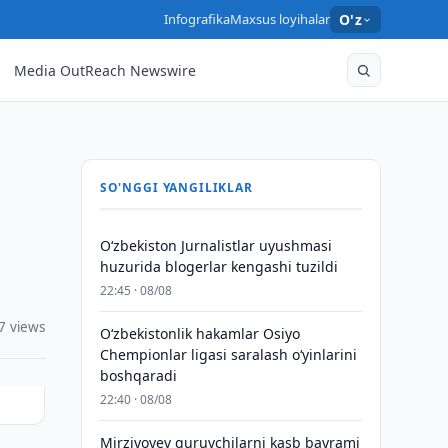
Infografika
Maxsus loyihalar
O'z
Media OutReach Newswire
SO'NGGI YANGILIKLAR
O‘zbekiston Jurnalistlar uyushmasi
huzurida blogerlar kengashi tuzildi
22:45 · 08/08
7 views
O‘zbekistonlik hakamlar Osiyo
Chempionlar ligasi saralash o‘yinlarini
boshqaradi
22:40 · 08/08
Mirziyoyev quruvchilarni kasb bayrami