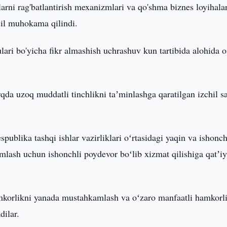
qalarni rag'batlantirish mexanizmlari va qo'shma biznes loyihala
fsil muhokama qilindi.
ari bo'yicha fikr almashish uchrashuv kun tartibida alohida o
da uzoq muddatli tinchlikni taʼminlashga qaratilgan izchil s
ublika tashqi ishlar vazirliklari oʻrtasidagi yaqin va ishonch
mlash uchun ishonchli poydevor boʻlib xizmat qilishiga qatʼi
korlikni yanada mustahkamlash va oʻzaro manfaatli hamkorl
dilar.