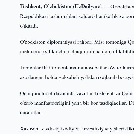
Toshkent, O’zbekiston (UzDaily.uz) —
O'zbekisto
Respublikasi tashqi ishlar, xalqaro hamkorlik va xo
o'tkazdi.
O'zbekiston diplomatiyasi rahbari Misr tomoniga Qo
mehmondo'stlik uchun chuqur minnatdorchilik bildir
Tomonlar ikki tomonlama munosabatlar o'zaro hurma
asoslangan holda yuksalish yo'lida rivojlanib borayo
Ochiq muloqot davomida vazirlar Toshkent va Qohira
o'zaro manfaatdorligini yana bir bor tasdiqladilar. D
qaratdilar.
Xususan, savdo-iqtisodiy va investitsiyaviy sheriklik