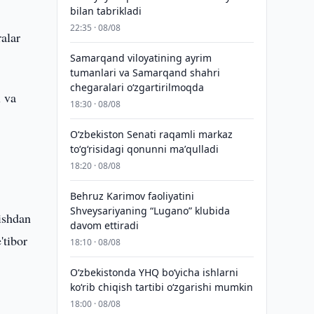
bilan tabrikladi
22:35 · 08/08
alar
Samarqand viloyatining ayrim
tumanlari va Samarqand shahri
chegaralari oʻzgartirilmoqda
l va
18:30 · 08/08
Oʻzbekiston Senati raqamli markaz
toʻgʻrisidagi qonunni maʼqulladi
18:20 · 08/08
Behruz Karimov faoliyatini
Shveysariyaning “Lugano” klubida
ishdan
davom ettiradi
'tibor
18:10 · 08/08
O‘zbekistonda YHQ bo‘yicha ishlarni
ko‘rib chiqish tartibi o‘zgarishi mumkin
18:00 · 08/08