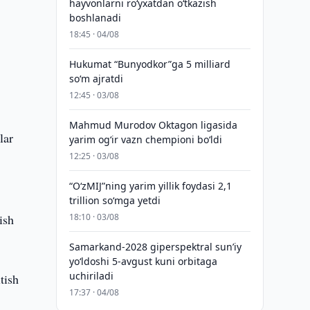
hayvonlarni ro‘yxatdan o‘tkazish
boshlanadi
18:45 · 04/08
Hukumat “Bunyodkor”ga 5 milliard
so‘m ajratdi
12:45 · 03/08
Mahmud Murodov Oktagon ligasida
lar
yarim og‘ir vazn chempioni bo‘ldi
12:25 · 03/08
“O‘zMIJ”ning yarim yillik foydasi 2,1
trillion so‘mga yetdi
ish
18:10 · 03/08
Samarkand-2028 giperspektral sun’iy
yo‘ldoshi 5-avgust kuni orbitaga
uchiriladi
tish
17:37 · 04/08