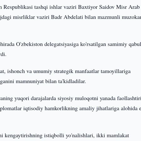
n Respublikasi tashqi ishlar vaziri Baxtiyor Saidov Misr Arab
rijdagi misrliklar vaziri Badr Abdelati bilan mazmunli muzokar
hirada O'zbekiston delegatsiyasiga ko'rsatilgan samimiy qabu
di.
t, ishonch va umumiy strategik manfaatlar tamoyillariga
tganini mamnuniyat bilan ta'kidladilar.
ning yuqori darajalarda siyosiy muloqotni yanada faollashtir
iplomatlar iqtisodiy hamkorlikning amaliy jihatlariga alohida e
ni kengaytirishning istiqbolli yo'nalishlari, ikki mamlakat