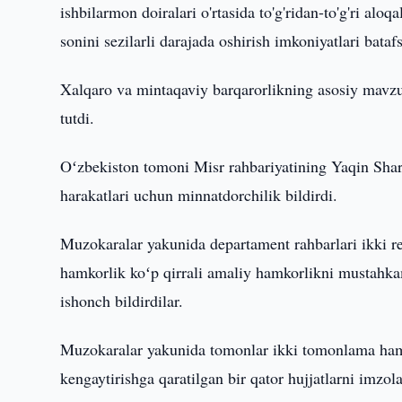
ishbilarmon doiralari o'rtasida to'g'ridan-to'g'ri alo
sonini sezilarli darajada oshirish imkoniyatlari bata
Xalqaro va mintaqaviy barqarorlikning asosiy mavzul
tutdi.
Oʻzbekiston tomoni Misr rahbariyatining Yaqin Sharq
harakatlari uchun minnatdorchilik bildirdi.
Muzokaralar yakunida departament rahbarlari ikki resp
hamkorlik koʻp qirrali amaliy hamkorlikni mustahka
ishonch bildirdilar.
Muzokaralar yakunida tomonlar ikki tomonlama ham
kengaytirishga qaratilgan bir qator hujjatlarni imzola