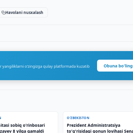
Havolani nusxalash
Obuna bo'ling
r yangiliklarni o‘zingizga qulay platformada kuzatib
N
O‘ZBEKISTON
itasi sobiq o‘rinbosari
Prezident Administratsiya
zayev 8 yilga qamaldi
to'g'risidagi qonun loyihasi Sen