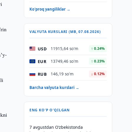
ri
Ko'proq yangiliklar →
'rin
VALYUTA KURSLARI (MB, 07.08.2026)
USD
11915,64 so'm
↑ 0.24%
aʼy-
EUR
13749,46 so'm
↑ 0.23%
RUB
146,19 so'm
↓ 0.12%
li
Barcha valyuta kurslari →
y
ENG KO'P O'QILGAN
ikni
7 avgustdan O‘zbekistonda