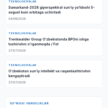
TEXNOLOGIYALAR
Samarkand-2028 giperspektral sun’iy yo‘ldoshi 5-
avgust kuni orbitaga uchiriladi
04/08/2026
TEXNOLOGIYALAR
Trenkwalder Group Oʻzbekistonda BPOni ishga
tushirishni oʻrganmoqda / Fot
27/07/2026
TEXNOLOGIYALAR
O‘zbekiston sunʼiy intellekt va raqamlashtirishni
kengaytiradi
27/07/2026
SO'NGGI YANGILIKLAR