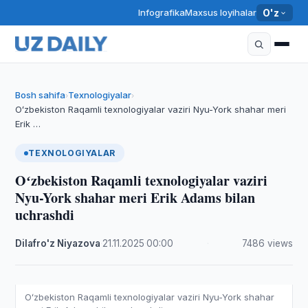
Infografika
Maxsus loyihalar
O'z
Bosh sahifa
Texnologiyalar
›
›
Oʻzbekiston Raqamli texnologiyalar vaziri Nyu-York shahar meri
Erik …
TEXNOLOGIYALAR
Oʻzbekiston Raqamli texnologiyalar vaziri
Nyu-York shahar meri Erik Adams bilan
uchrashdi
Dilafro'z Niyazova
·
21.11.2025
·
00:00
·
7486 views
Oʻzbekiston Raqamli texnologiyalar vaziri Nyu-York shahar