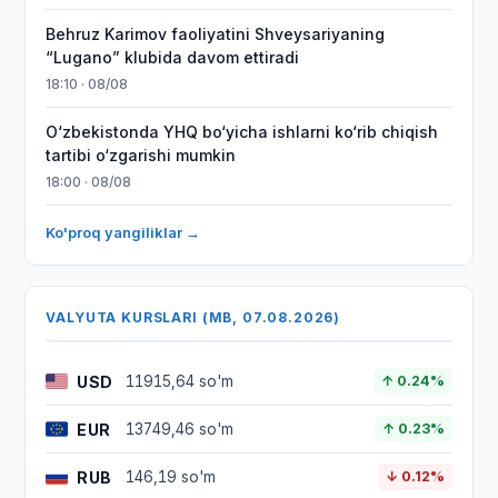
Behruz Karimov faoliyatini Shveysariyaning
“Lugano” klubida davom ettiradi
18:10 · 08/08
O‘zbekistonda YHQ bo‘yicha ishlarni ko‘rib chiqish
tartibi o‘zgarishi mumkin
18:00 · 08/08
Ko'proq yangiliklar →
VALYUTA KURSLARI (MB, 07.08.2026)
USD
11915,64 so'm
↑ 0.24%
EUR
13749,46 so'm
↑ 0.23%
RUB
146,19 so'm
↓ 0.12%