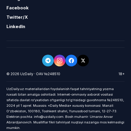
Facebook
Twitter/X
LinkedIn
© 2026 UzDaily · OAV №248510
18+
UzDaily.uz materiallaridan foydalanish faqat tahririyatning yozma
ruxsati bilan amalga oshiriladi. Internet-ommaviy axborot vositasi
sifatida davlat roʻyxatidan oʻtganligi toʻgʻrisidagi guvohnoma №248510,
2024 yil 1 aprel. Muassis: «Daily Media» xususiy korxonasi. Manzil:
Oʻzbekiston, 100180, Toshkent shahri, Yunusobod tumani, 12-27-73.
Elektron pochta: info@uzdaily.com. Bosh muharrir: Umarov Anvar
Abrardjanovich. Mualliflar fikri tahririyat nuqtayi nazariga mos kelmasligi
mumkin.