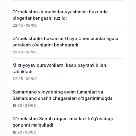
O‘zbekiston Jurnalistlar uyushmasi huzurida
blogerlar kengashi tuzildi
22:45 · 08/08
O‘zbekistonlik hakamlar Osiyo Chempionlar ligasi
saralash o‘yinlarini boshqaradi
22:40 · 08/08
Mirziyoyev quruvchilarni kasb bayrami bilan
tabrikladi
22:35 · 08/08
Samarqand viloyatining ayrim tumanlari va
Samarqand shahri chegaralari oʻzgartirilmoqda
18:30 · 08/08
Oʻzbekiston Senati raqamli markaz toʻgʻrisidagi
qonunni maʼqulladi
18:20 · 08/08