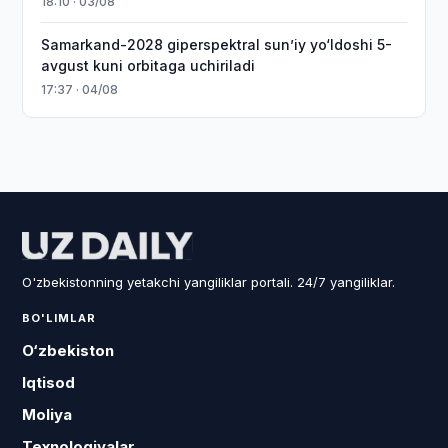
18:10 · 03/08
Samarkand-2028 giperspektral sun’iy yo‘ldoshi 5-
avgust kuni orbitaga uchiriladi
17:37 · 04/08
O'zbekistonning yetakchi yangiliklar portali. 24/7 yangiliklar.
BO'LIMLAR
O‘zbekiston
Iqtisod
Moliya
Texnologiyalar