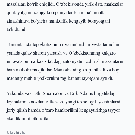
masalalari ko‘rib chiqildi. O‘zbekistonda yirik data-markazlar
qurilayotgani, xorijiy kompaniyalar bilan ma’lumotlar
almashinuvi bo‘yicha hamkorlik kengayib borayotgani
ta’kidlandi.
Tomonlar startap ekotizimini rivojlantirish, investorlar uchun
yanada qulay sharoit yaratish va O‘zbekistonning xalqaro
innovatsion markaz sifatidagi salohiyatini oshirish masalalarini
ham muhokama qildilar. Mamlakatning ko‘p millatli va boy
madaniy muhiti ijodkorlikni rag‘batlantirayotgani aytildi.
Yakunda vazir Sh. Shermatov va Erik Adams birgalikdagi
loyihalarni sinovdan o‘tkazish, yangi texnologik yechimlarni
joriy qilish hamda o‘zaro hamkorlikni kengaytirishga tayyor
ekanliklarini bildirdilar.
Ulashish: