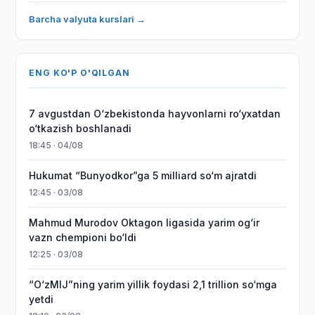
Barcha valyuta kurslari →
ENG KO'P O'QILGAN
7 avgustdan O‘zbekistonda hayvonlarni ro‘yxatdan
o‘tkazish boshlanadi
18:45 · 04/08
Hukumat “Bunyodkor”ga 5 milliard so‘m ajratdi
12:45 · 03/08
Mahmud Murodov Oktagon ligasida yarim og‘ir
vazn chempioni bo‘ldi
12:25 · 03/08
“O‘zMIJ”ning yarim yillik foydasi 2,1 trillion so‘mga
yetdi